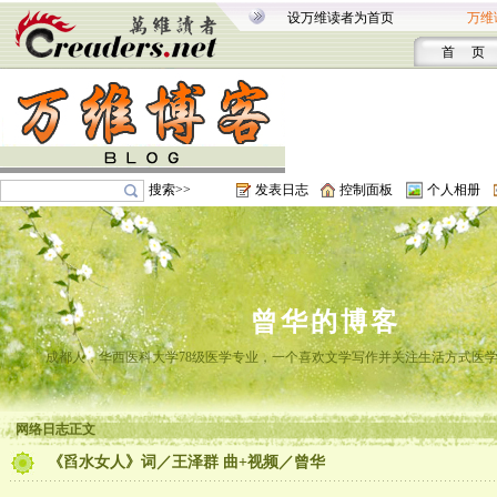
设万维读者为首页
万维
首 页
搜索>>
发表日志
控制面板
个人相册
曾华的博客
成都人，华西医科大学78级医学专业，一个喜欢文学写作并关注生活方式医
网络日志正文
《舀水女人》词／王泽群 曲+视频／曾华