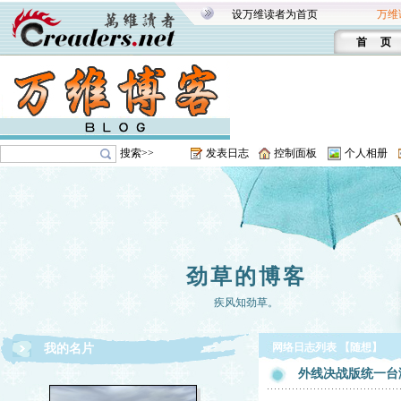
设万维读者为首页
万维
首 页
搜索>>
发表日志
控制面板
个人相册
劲草的博客
疾风知劲草。
网络日志列表 【随想】
我的名片
外线决战版统一台