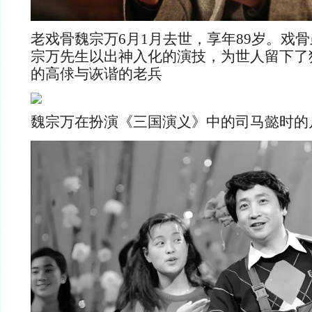
老戏骨魏宗万6月1月去世，享年89岁。戏
宗万先生以出神入化的演技，为世人留下了
的高俅与诙谐的老兵
魏宗万在扮演《三国演义》中的司马懿时的