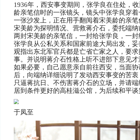
1936年，西安事变期间，张学良在住处，
龄亲笔信时的一张镜头，镜头中张学良穿着
一张沙发上，正在用手翻阅着宋美龄的亲笔
宋美龄为探明情况、营救蒋介石，委托端纳
两封宋美龄的亲笔信，一封给张学良，一封
张学良从‌公私关系和国家前途大局‌出发，
观指出东北军官兵都是亡省亡家之人，要求
事。并说明蒋介石性格上听不进部下意见才
如果必要，自己愿意亲自前往西安，当面协
后，向端纳详细说明了发动西安事变的苦衷
只逼蒋抗日、不伤害蒋介石的立场，并请端
居到条件更好的高桂滋公馆，为后续和平谈
于凤至