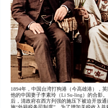
1894年，中国台湾打狗港（今高雄港），英国
他的中国妻子李素玲（Li Su-ling）的合
后，清政府在西方列强的施压下被迫开放通
施“外籍税务司制度”。为了增加关税收入并