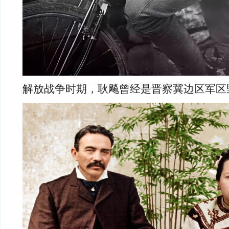
解放战争时期，耿飚曾经是晋察冀边区军区