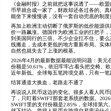
《金融时报》之前就把这事说透了——欧盟
币早就合成一家了，财政却还各过各的。真
能坐下来慢慢谈，没有一套自动兜底的制度
再加上欧洲主动切断了俄罗斯的低价能源供
价一路飙涨。德国作为欧洲工业的扛把子，
到美国同行的三倍。不少企业扛不住，要么
线搬走，去成本更低的地方重新布局。实体
自然也就失去了上涨的根基。
2026年4月的最新数据最能说明问题：美
份额是50.61%，依旧牢牢占着头把交椅。欧
近年新低。全球每五笔跨境交易，只有一笔
结算通道大换血，老路走不通了
再说说人民币这边的变化。很多人看人民币
了，只盯着SWIFT那套老系统的数据。202
SWIFT里的支付份额是2.85%，全球排第
就下结论，觉得人民币在跨境交易里没什么