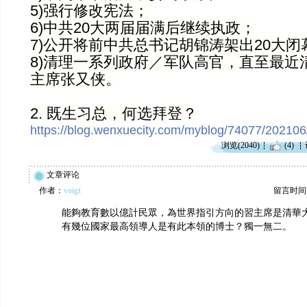
5)强行修改宪法；
6)中共20大两届届满后继续执政；
7)公开将前中共总书记胡锦涛架出20大闭
8)清理一系列政府／军队高官，直至最近
主席张又侠。
2. 既生习总，何选拜登？
https://blog.wenxuecity.com/myblog/74077/202106
浏览(2040)
(4)
文章评论
作者：
voigt
留言时间：20
能夠教育數以億計民眾，為世界指引方向的習主席是清華
有幾位國家最高領導人是有此本領的博士？獨一無二。