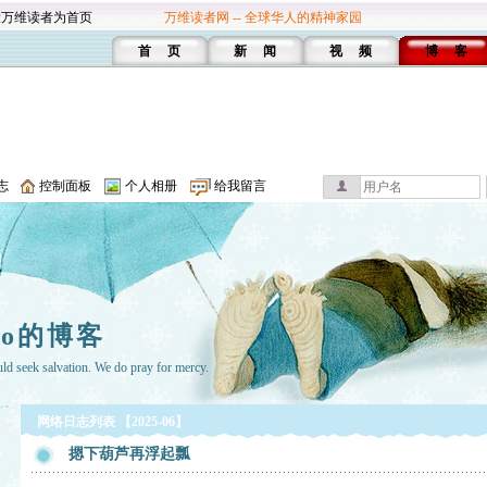
设万维读者为首页
万维读者网 -- 全球华人的精神家园
首 页
新 闻
视 频
博 客
志
控制面板
个人相册
给我留言
ako的博客
uld seek salvation. We do pray for mercy.
网络日志列表 【2025-06】
摁下葫芦再浮起瓢