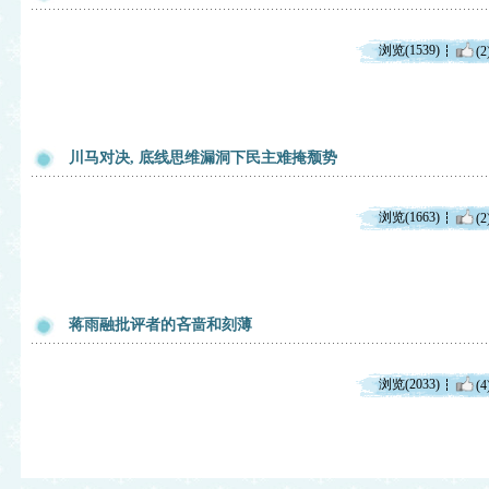
浏览(1539)
(2
川马对决, 底线思维漏洞下民主难掩颓势
浏览(1663)
(2
蒋雨融批评者的吝啬和刻薄
浏览(2033)
(4