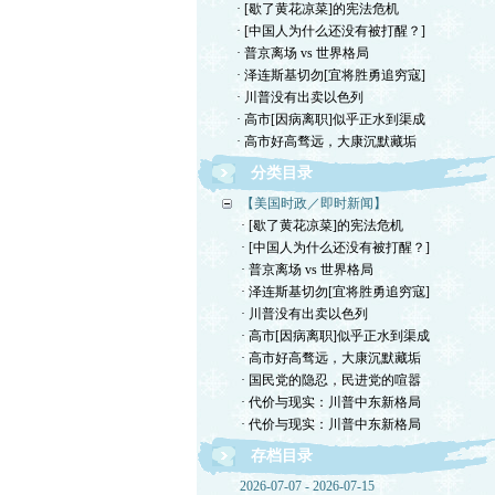
· [歇了黄花凉菜]的宪法危机
· [中国人为什么还没有被打醒？]
· 普京离场 vs 世界格局
· 泽连斯基切勿[宜将胜勇追穷寇]
· 川普没有出卖以色列
· 高市[因病离职]似乎正水到渠成
· 高市好高骛远，大康沉默藏垢
分类目录
【美国时政／即时新闻】
· [歇了黄花凉菜]的宪法危机
· [中国人为什么还没有被打醒？]
· 普京离场 vs 世界格局
· 泽连斯基切勿[宜将胜勇追穷寇]
· 川普没有出卖以色列
· 高市[因病离职]似乎正水到渠成
· 高市好高骛远，大康沉默藏垢
· 国民党的隐忍，民进党的喧嚣
· 代价与现实：川普中东新格局
· 代价与现实：川普中东新格局
存档目录
2026-07-07 - 2026-07-15