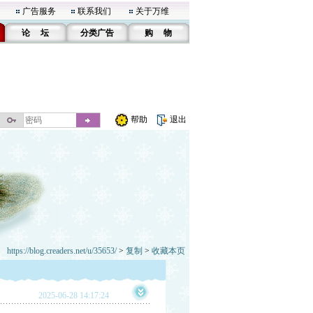
广告服务
联系我们
关于万维
论 坛
分类广告
购 物
帮助
退出
https://blog.creaders.net/u/35653/
>
复制
>
收藏本页
2025-06-28 14:17:24