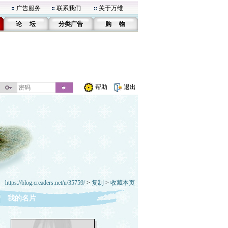
广告服务
联系我们
关于万维
论 坛
分类广告
购 物
帮助
退出
https://blog.creaders.net/u/35759/
>
复制
>
收藏本页
我的名片