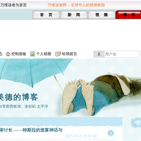
设万维读者为首页
万维读者网 -- 全球华人的精神家园
首 页
新 闻
视 频
博 客
志
控制面板
个人相册
给我留言
no美德的博客
加哥密西根湖、洛杉矶 太平洋
审计长 ——特斯拉的造富神话与
2025-10-01 21:07:40