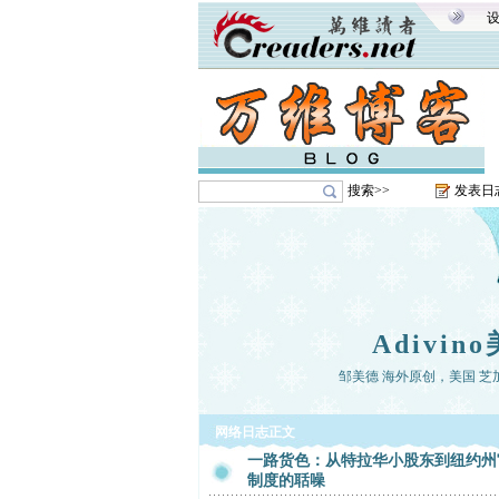
搜索>>
发表日
Adivi
邹美德 海外原创，美国 芝
网络日志正文
一路货色：从特拉华小股东到纽约州
制度的聒噪