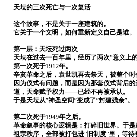
天坛的三次死亡与一次复活
这个故事，不是关于一座建筑的。
它关于一个文明，如何重新定义自己是谁。
第一层：天坛死过两次
天坛在过去一百年里，经历了两次
”
意义上
第一次死于
1912
年。
辛亥革命之后，袁世凯再去祭天，被整个时
因为仪式有问题，而是因为那套仪式背后的
道，天命赋予权力
——
已经不再被承认。
于是天坛从
”
神圣空间
”
变成了
”
封建残余
”
。
第二次死于
1949
年之后。
革命叙事的核心逻辑是：打碎旧世界。于是
祖宗秩序，全部被打包进
”
旧制度
”
里，等待