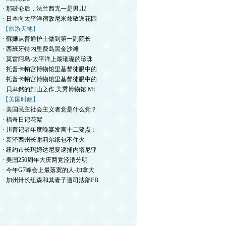
· 那破仑后，法兰西无一是男儿!
· 日本向太平洋宿敌尼米兹敬送花园
【旅游天地】
· 蘇姗从普通护士做到第一副院长
· 西班牙特内里费岛黑金沙滩
· 莫雷阿島-太平洋上最璀璨的珍珠
· 托普卡帕宫博物馆里基督徒眼中的
· 托普卡帕宫博物馆里基督徒眼中的
· 貝聿銘的封山之作,美秀博物馆 Mi
【美国时政】
· 美国民主社会主义者党是什么党？
· 福奇日记花絮
· 川普记者年度晚宴发言十二要点：
· 新泽西州长谢莉尔纸包不住火
· 纽约市长玛姆达尼要逮捕内塔尼亚
· 美国250周年大庆两党泾渭分明
· 今年G7峰会上最落寞的人-加拿大
· 加州卅长纽森和其妻子遭司法部FB