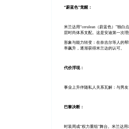
“蔚蓝色”觉醒：
米兰达用“cerulean（蔚蓝色）
层时尚体系支配。这是安迪第一次理解“
形象与能力转变：在奈吉尔等人的帮
率飙升，逐渐获得米兰达的认可。
代价浮现：
事业上升伴随私人关系瓦解：与男友、
巴黎决断：
时装周成“权力重组”舞台。米兰达