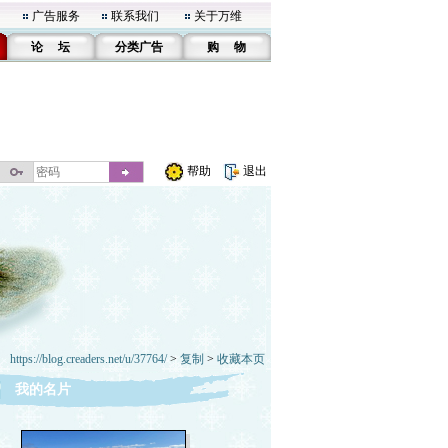
广告服务
联系我们
关于万维
论 坛
分类广告
购 物
帮助
退出
https://blog.creaders.net/u/37764/
>
复制
>
收藏本页
我的名片