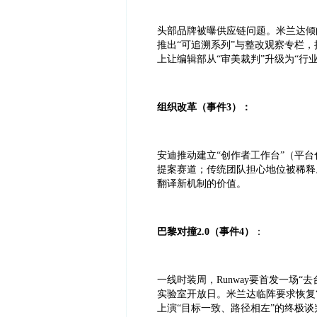
头部品牌被曝供应链问题。米兰达倾向
推出“可追溯系列”与整改观察专栏，把
上让编辑部从“审美裁判”升级为“行
组织改革（事件3）：
安迪推动建立“创作者工作台”（平
提案赛道；传统团队担心地位被稀释
翻译新机制的价值。
巴黎对撞2.0（事件4）
：
一线时装周，Runway要首发一场
实验室开放日。米兰达临阵要求恢复
上演“目标一致、路径相左”的终极谈