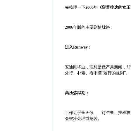
先梳理一下
2006年《穿普拉达的女王
2006年版的主要剧情脉络：
进入Runway：
安迪刚毕业，理想是做严肃新闻，却误
外行、朴素、看不懂“这行的规则”。
高压炼狱期：
工作近乎全天候——订午餐、找样衣
会被冷处理或挖苦。