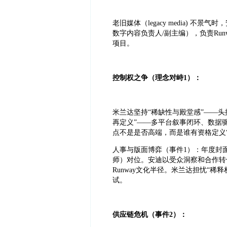
老旧媒体（legacy media) 
数字内容负责人/副主编），负责Ru
项目。
控制权之争（理念对峙1）：
米兰达坚持“稀缺性与殿堂感”——
再定义”——多平台叙事闭环、数据
点不是是否高端，而是谁有资格定义
人事与版面博弈（事件1）：年度封
师）对位。安迪以受众洞察和合作转
Runway文化半径。米兰达担忧“稀
试。
供应链危机（事件2）：