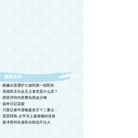
最新发布
· 蘇姗从普通护士做到第一副院长
· 美国民主社会主义者党是什么党？
· 西班牙特内里费岛黑金沙滩
· 福奇日记花絮
· 川普记者年度晚宴发言十二要点：
· 莫雷阿島-太平洋上最璀璨的珍珠
· 新泽西州长谢莉尔纸包不住火