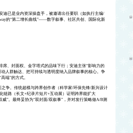
不景气时，安迪已是业内资深操盘手，被邀请出任要职（如执行主编/
nway的“第二增长曲线”——数字叙事、社区共创、国际化新
头排席、封面权、金字塔式的品味下行；安迪主张“影响力的
驱动人群触达、把可持续与透明度纳入品牌叙事的核心。争
“高端”的方式。
面之争。传统超模与跨界创作者（科学家/环保先锋/新兴设计
化链路（长文+纪录片短片+互动展）证明跨界能扩大
释权威”。最终妥协为“双封面/双叙事”，并对发行策略做A/B测