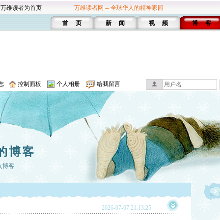
设万维读者为首页
万维读者网 -- 全球华人的精神家园
首 页
新 闻
视 频
博 客
志
控制面板
个人相册
给我留言
的博客
入博客
2026-07-07 21:13:25