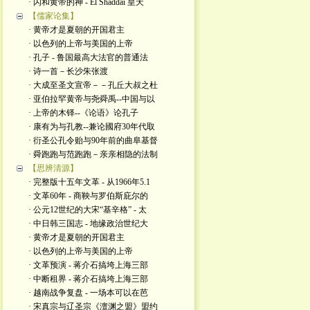
· 闪和黄帝的神 - El Shaddai 皇天
【儒家论集】
· 黄帝才是夏朝的开国君主
· 以色列的上帝与美国的上帝
· 孔子 - 鲁国最高大法官的普通法
· 诗一首－长沙朱张渡
· 大成至圣文宣帝－－孔丘大叔之杜
· 亚伯拉罕黄帝与尧舜禹--中国与以
· 上帝的木铎--《论语》论孔子
· 康有为与孔教--兼论國府30年代取
· 衍圣公孔令贻与90年前的曲阜基督
· 舜跑跑与范跑跑－亲亲相隐的法制
【思辨清源】
· 完整版十五年文革 - 从1966年5.1
· 文革60年 - 商鞅与罗伯斯庇尔的
· 公元12世纪的大宋“基辛格” - 太
· 中日韩三国志 - 地缘政治世纪大
· 黄帝才是夏朝的开国君主
· 以色列的上帝与美国的上帝
· 文革预演 - 蒋介石搞垮上海三部
· 中断租界 - 蒋介石搞垮上海三部
· 越南战争复盘 - 一场本可以在芭
· 宋真宗与辽圣宗《澶渊之盟》盟约