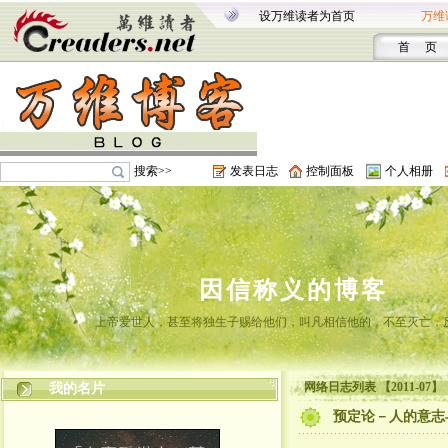
设万维读者为首页
万维
首 页
搜索>>
发表日志
控制面板
个人相册
因信称义的博客
上帝爱世人，甚至将独生子赐给他们，叫凡相信他的，不至灭亡，
网络日志列表 【2011-07】
我的名片
预定论－人的意志