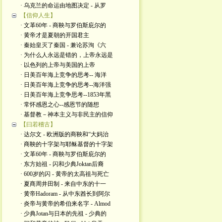
· 乌克兰的命运由地图决定 - 从罗
【信仰人生】
· 文革60年 - 商鞅与罗伯斯庇尔的
· 黄帝才是夏朝的开国君主
· 秦始皇灭了秦国 - 兼论苏洵《六
· 为什么人永远是错的，上帝永远是
· 以色列的上帝与美国的上帝
· 日美百年海上竞争的思考-- 海洋
· 日美百年海上竞争的思考--海洋强
· 日美百年海上竞争思考--1853年黑
· 常怀感恩之心--感恩节的随想
· 基督教－神本主义与非民主的信仰
【曰若稽古】
· 达尔文 - 欧洲版的商鞅和“大妈治
· 商鞅的十字架与耶稣基督的十字架
· 文革60年 - 商鞅与罗伯斯庇尔的
· 东方始祖 - 闪和少典Joktan后裔
· 600岁的闪 - 黄帝的太高祖与死亡
· 夏商周井田制 - 来自中东的十一
· 黄帝Hadoram - 从中东酋长到阿尔
· 炎帝与黄帝的希伯来名字 - Almod
· 少典Jotan与日本的先祖 - 少典的