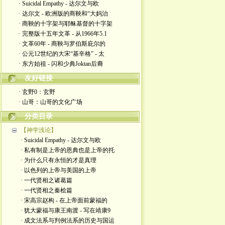
· Suicidal Empathy - 达尔文与欧
· 达尔文 - 欧洲版的商鞅和“大妈治
· 商鞅的十字架与耶稣基督的十字架
· 完整版十五年文革 - 从1966年5.1
· 文革60年 - 商鞅与罗伯斯庇尔的
· 公元12世纪的大宋“基辛格” - 太
· 东方始祖 - 闪和少典Joktan后裔
友好链接
· 玄野0：玄野
· 山哥：山哥的文化广场
分类目录
【神学浅论】
· Suicidal Empathy - 达尔文与欧
· 私有制是上帝的恩典也是上帝的托
· 为什么只有永恒的才是真理
· 以色列的上帝与美国的上帝
· 一代贤相之诸葛篇
· 一代贤相之秦桧篇
· 宋高宗赵构 - 在上帝面前蒙福的
· 犹大蒙福与康王南渡 - 写在靖康9
· 成文法系与判例法系的历史与国运