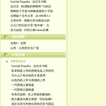
· Suicidal Empathy - 达尔文与欧
· 达尔文 - 欧洲版的商鞅和“大妈治
· 商鞅的十字架与耶稣基督的十字架
· 完整版十五年文革 - 从1966年5.1
· 文革60年 - 商鞅与罗伯斯庇尔的
· 公元12世纪的大宋“基辛格” - 太
· 东方始祖 - 闪和少典Joktan后裔
友好链接
· 玄野0：玄野
· 山哥：山哥的文化广场
分类目录
【神学浅论】
· Suicidal Empathy - 达尔文与欧
· 私有制是上帝的恩典也是上帝的托
· 为什么只有永恒的才是真理
· 以色列的上帝与美国的上帝
· 一代贤相之诸葛篇
· 一代贤相之秦桧篇
· 宋高宗赵构 - 在上帝面前蒙福的
· 犹大蒙福与康王南渡 - 写在靖康9
· 成文法系与判例法系的历史与国运