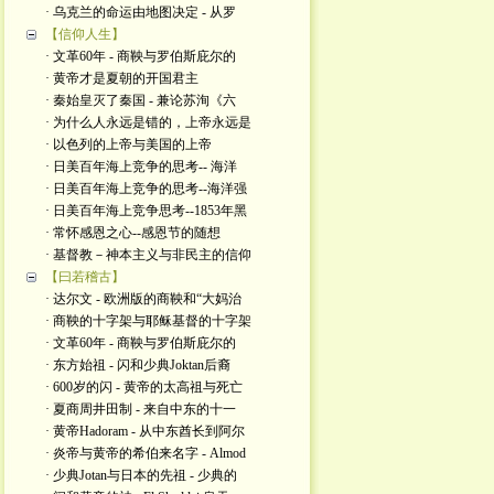
· 乌克兰的命运由地图决定 - 从罗
【信仰人生】
· 文革60年 - 商鞅与罗伯斯庇尔的
· 黄帝才是夏朝的开国君主
· 秦始皇灭了秦国 - 兼论苏洵《六
· 为什么人永远是错的，上帝永远是
· 以色列的上帝与美国的上帝
· 日美百年海上竞争的思考-- 海洋
· 日美百年海上竞争的思考--海洋强
· 日美百年海上竞争思考--1853年黑
· 常怀感恩之心--感恩节的随想
· 基督教－神本主义与非民主的信仰
【曰若稽古】
· 达尔文 - 欧洲版的商鞅和“大妈治
· 商鞅的十字架与耶稣基督的十字架
· 文革60年 - 商鞅与罗伯斯庇尔的
· 东方始祖 - 闪和少典Joktan后裔
· 600岁的闪 - 黄帝的太高祖与死亡
· 夏商周井田制 - 来自中东的十一
· 黄帝Hadoram - 从中东酋长到阿尔
· 炎帝与黄帝的希伯来名字 - Almod
· 少典Jotan与日本的先祖 - 少典的