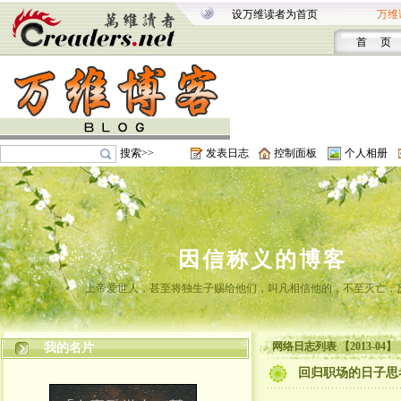
设万维读者为首页
万维
首 页
搜索>>
发表日志
控制面板
个人相册
因信称义的博客
上帝爱世人，甚至将独生子赐给他们，叫凡相信他的，不至灭亡，
网络日志列表 【2013-04】
我的名片
回归职场的日子思