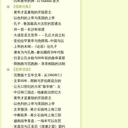
· 闪和黄帝的神 - El Shaddai 皇天
【儒家论集】
· 黄帝才是夏朝的开国君主
· 以色列的上帝与美国的上帝
· 孔子 - 鲁国最高大法官的普通法
· 诗一首－长沙朱张渡
· 大成至圣文宣帝－－孔丘大叔之杜
· 亚伯拉罕黄帝与尧舜禹--中国与以
· 上帝的木铎--《论语》论孔子
· 康有为与孔教--兼论國府30年代取
· 衍圣公孔令贻与90年前的曲阜基督
· 舜跑跑与范跑跑－亲亲相隐的法制
【思辨清源】
· 完整版十五年文革 - 从1966年5.1
· 文革60年 - 商鞅与罗伯斯庇尔的
· 公元12世纪的大宋“基辛格” - 太
· 中日韩三国志 - 地缘政治世纪大
· 黄帝才是夏朝的开国君主
· 以色列的上帝与美国的上帝
· 文革预演 - 蒋介石搞垮上海三部
· 中断租界 - 蒋介石搞垮上海三部
· 越南战争复盘 - 一场本可以在芭
· 宋真宗与辽圣宗《澶渊之盟》盟约