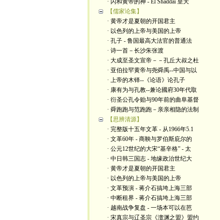
· 闪和黄帝的神 - El Shaddai 皇天
【儒家论集】
· 黄帝才是夏朝的开国君主
· 以色列的上帝与美国的上帝
· 孔子 - 鲁国最高大法官的普通法
· 诗一首－长沙朱张渡
· 大成至圣文宣帝－－孔丘大叔之杜
· 亚伯拉罕黄帝与尧舜禹--中国与以
· 上帝的木铎--《论语》论孔子
· 康有为与孔教--兼论國府30年代取
· 衍圣公孔令贻与90年前的曲阜基督
· 舜跑跑与范跑跑－亲亲相隐的法制
【思辨清源】
· 完整版十五年文革 - 从1966年5.1
· 文革60年 - 商鞅与罗伯斯庇尔的
· 公元12世纪的大宋“基辛格” - 太
· 中日韩三国志 - 地缘政治世纪大
· 黄帝才是夏朝的开国君主
· 以色列的上帝与美国的上帝
· 文革预演 - 蒋介石搞垮上海三部
· 中断租界 - 蒋介石搞垮上海三部
· 越南战争复盘 - 一场本可以在芭
· 宋真宗与辽圣宗《澶渊之盟》盟约