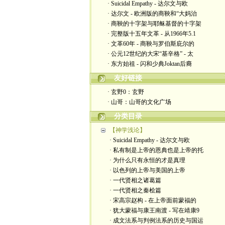
· Suicidal Empathy - 达尔文与欧
· 达尔文 - 欧洲版的商鞅和“大妈治
· 商鞅的十字架与耶稣基督的十字架
· 完整版十五年文革 - 从1966年5.1
· 文革60年 - 商鞅与罗伯斯庇尔的
· 公元12世纪的大宋“基辛格” - 太
· 东方始祖 - 闪和少典Joktan后裔
友好链接
· 玄野0：玄野
· 山哥：山哥的文化广场
分类目录
【神学浅论】
· Suicidal Empathy - 达尔文与欧
· 私有制是上帝的恩典也是上帝的托
· 为什么只有永恒的才是真理
· 以色列的上帝与美国的上帝
· 一代贤相之诸葛篇
· 一代贤相之秦桧篇
· 宋高宗赵构 - 在上帝面前蒙福的
· 犹大蒙福与康王南渡 - 写在靖康9
· 成文法系与判例法系的历史与国运