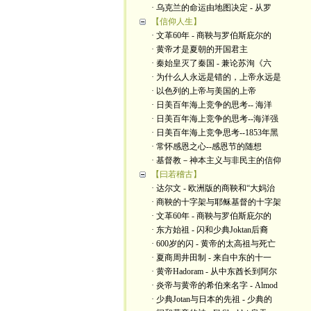
· 乌克兰的命运由地图决定 - 从罗
【信仰人生】
· 文革60年 - 商鞅与罗伯斯庇尔的
· 黄帝才是夏朝的开国君主
· 秦始皇灭了秦国 - 兼论苏洵《六
· 为什么人永远是错的，上帝永远是
· 以色列的上帝与美国的上帝
· 日美百年海上竞争的思考-- 海洋
· 日美百年海上竞争的思考--海洋强
· 日美百年海上竞争思考--1853年黑
· 常怀感恩之心--感恩节的随想
· 基督教－神本主义与非民主的信仰
【曰若稽古】
· 达尔文 - 欧洲版的商鞅和“大妈治
· 商鞅的十字架与耶稣基督的十字架
· 文革60年 - 商鞅与罗伯斯庇尔的
· 东方始祖 - 闪和少典Joktan后裔
· 600岁的闪 - 黄帝的太高祖与死亡
· 夏商周井田制 - 来自中东的十一
· 黄帝Hadoram - 从中东酋长到阿尔
· 炎帝与黄帝的希伯来名字 - Almod
· 少典Jotan与日本的先祖 - 少典的