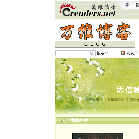
搜索>>
发表日
因信
上帝爱世人，甚至将独生子赐给
我的名片