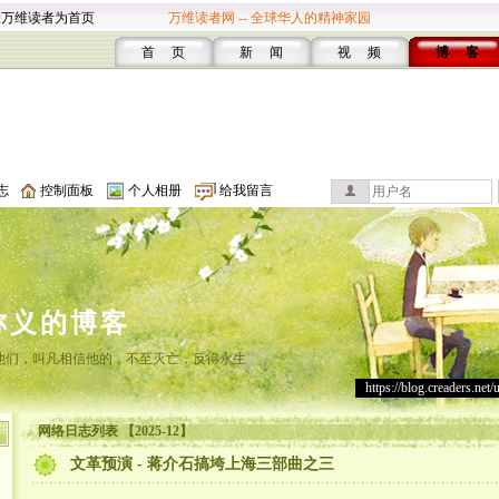
设万维读者为首页
万维读者网 -- 全球华人的精神家园
首 页
新 闻
视 频
博 客
志
控制面板
个人相册
给我留言
称义的博客
他们，叫凡相信他的，不至灭亡，反得永生
https://blog.creaders.net/
网络日志列表 【2025-12】
文革预演 - 蒋介石搞垮上海三部曲之三