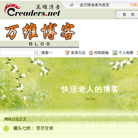
设万维读者为首页
万维
首 页
搜索>>
发表日志
控制面板
个人相册
快活老人的博客
for fun
网络日志正文
藏头七绝： 苦尽甘来