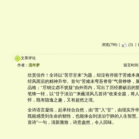
浏览(790)
(3)
文章评论
作者：
流年梦
留言时间：20
欣赏佳作！全诗以“苦尽甘来”为题，却没有停留于苦难本
经风雨后的精神升华。首句“苦难未弯吾脊骨”气骨铮铮，
品格；“尽销尘虑不犹疑”由外而内，写出了历经磨砺后的
笔锋一转，以“甘于淡泊”“来蘸清风几首诗”收束全篇，将
怀，既有隐逸之趣，又有超然之境。
全诗语言凝练，起承转合自然，由“苦”入“甘”，由现实升
既能感受到生命的韧性，也能体会到淡泊宁静的人生智慧。
首诗”一句，清新雅致，诗意盎然，令人回味。