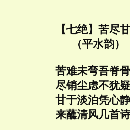
【七绝】苦尽
（平水韵）
苦难未弯吾脊
尽销尘虑不犹
甘于淡泊凭心
来蘸清风几首