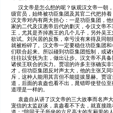
汉文帝是怎么想的呢？纵观汉文帝一朝
级官员，始终被功臣集团及其官二代把持着
汉文帝对内有两大担心：一是功臣集团，他
家的二代及汉惠帝后代的剿灭，令汉文帝不
王，尤其是齐掉惠王的几个儿子，另外吴王
欲试。刘兴居的反叛，幸亏没有来得及同朝
就被粉碎了。汉文帝一定要稳住功臣集团和
们联合起来。所以碰到功臣集团抵制，或诸
往往以安抚为主，做出让步。汉文帝不具备
诸侯王联合的实力。贾谊的许多主张确实非
才，但功臣集团反对声太大，他的主张又同
斥，这种人能用其言但不能提拔显赫。贾谊
道，后面的袁盎也看不出，晁错即使登位至
道理是一样的。
袁盎自从讲了汉文帝的三大故事而名声
宠信的太监赵谈，袁盎看不下去，就直接跪
道：“陪同天子所坐的六尺高大的车厢里的