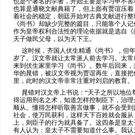
也是个著名的学者，开始主要是学习申不害
也算是通晓文献典籍了，但上面有贾谊压着
着社会的稳定，朝廷开始对古典文献进行整
《尚书》却缺少完整的篇目，只能靠个人记
作为皇帝权利合法性的理论依据就是选自《
天子做民父母，以为天下王。
这时候，齐国人伏生精通《尚书》，但
岁了。汉文帝就让太常派人前去学习。太常
来到伏生家里学习《尚书》。数年后回来，
华的晁错，被汉文帝视为贾谊再生，直接把
里，此时的汉文帝非常注重对刘启的教育。
晁错对汉文帝上书说：“天子之所以地位
得运用刑名之术，知道怎样控制臣下，治理
顺从。懂得怎样听取善言做事，就不会受到
社会，使万民获利，这样天下百姓就会服从
上，则臣子的行为就具备了。这四条是皇太
有人认为：皇太子不需要知道什么事。我认