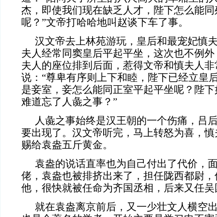
杰，即使我们现在缺乏人才，陛下怎么能同
呢？”文帝打哈哈地叫赵谈下车了事。
汉文帝去上林苑游玩，皇后和最宠妃慎
夫人经常同窦皇后平起平坐，这次也不例外
夫人的座位排到后面，惹得文帝和慎夫人非
说：“尊卑有序则上下和睦，陛下已经立皇
是妾室，妾怎么能同正室平起平坐呢？陛下
难道忘了人彘之事？”
人彘之事始终是汉王朝的一个伤痛，吕
要出现了。汉文帝听完，马上转怒为喜，慎
赐给袁盎五斤黄金。
袁盎的说话直率也为自己付出了代价，
佬，袁盎也被排挤出来了，担任陇西都尉，
他，很快就被任命为齐国丞相，后来又任吴
就在袁盎离京前后，又一少壮文人横空