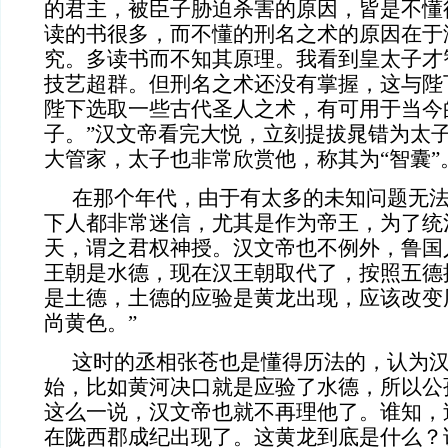
的君主，被臣子胁迫杀害的原因，皆是不懂
读的书很多，而不懂的刑名之术的原因在于
究。多读书而不知其原理。我看到皇太子才
技艺超群。但刑名之术还没有掌握，这与陛
陛下选取一些古代圣人之术，有可用于当今
子。”汉文帝看完大悦，立刻提拔晁错为太
大管家，太子也非常欣赏他，称其为“智囊”
在那个年代，由于有太多的未知问题无
下人都非常迷信，尤其是作为帝王，为了统
天，谓之君权神授。汉文帝也不例外，鲁国
王朝是水德，现在汉王朝取代了，按照五德
是土德，土德的应验是黄龙出现，应该改变
尚黄色。”
这时的丞相张苍也是懂得历法的，认为
始，比如黄河决口就是应验了水德，所以公
这么一说，汉文帝也就不再理他了。谁知，
在陇西郡成纪出现了。这黄龙到底是什么？