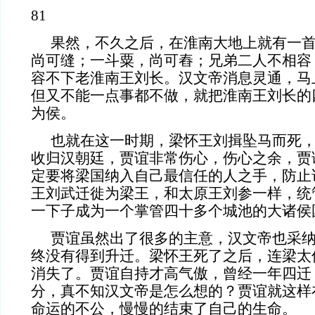
81
果然，不久之后，在淮南大地上就有一首
尚可缝；一斗粟，尚可舂；兄弟二人不相容
容不下老淮南王刘长。汉文帝消息灵通，马
但又不能一点事都不做，就把淮南王刘长的
为侯。
也就在这一时期，梁怀王刘揖坠马而死
收归汉朝廷，贾谊非常伤心，伤心之余，贾
定要将梁国纳入自己最信任的人之手，防止
王刘武迁徙为梁王，和太原王刘参一样，统
一下子成为一个掌管四十多个城池的大诸侯
贾谊虽然出了很多的主意，汉文帝也采
终没有得到升迁。梁怀王死了之后，连梁太
消失了。贾谊自持才高气傲，曾经一年四迁
分，真不知汉文帝是怎么想的？贾谊就这样
命运的不公，慢慢的结束了自己的生命。