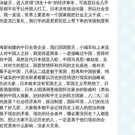
破灭，进入所谓“消失十年”的经济寒冬，可底层社会几乎
至都不在乎让外国人打工。日本没有就业问题，所以社会安
。我一直说，世界上要是有一个国家能把社会主义干成，一
的是克己复礼，我们学的是君君臣臣上尊下卑的等级制度和
海新创建的中日合资企业，我们回国那天，小城车站上来送
本人对中国人之好，我觉得是两条：一是侵略过中国，觉得对
自中国。虽然近代日本脱亚入欧，中国马克思+秦始皇，走
，对对方的想法，因普世情怀和共同的文化底色，格外关
看不起中国，只承认二战是败于美国，想再和中国较量。纯
不诚实的中国当权者都要以历史的悲情进行现实的战略讹
想告诉大家，日本根本没有军国主义，军国主义早死绝了。日
居酒屋唱歌，日本人唱满洲垦殖团怀念家乡的歌曲时（类似
座的中国人致歉。好好的和平主义的民主国家，八〇九〇后
光政策？社会经济条件，政治制度，国际环境，人们的生活
换了好几茬，大家根本都不会记得历史上前人的想法和做
基于现在的矛盾、现在的社会条件，哪会重演历史？人都是
的。想让大家不忘记历史的人，一定是基于他们现在的企
在究竟有什么影响，没多大关系。