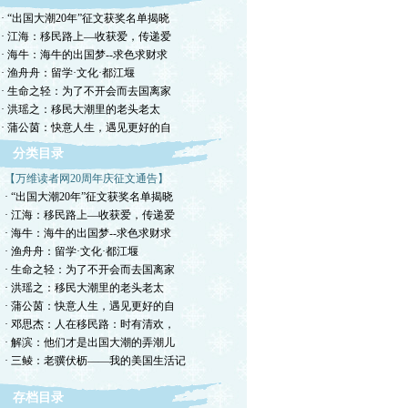
· “出国大潮20年”征文获奖名单揭晓
· 江海：移民路上—收获爱，传递爱
· 海牛：海牛的出国梦--求色求财求
· 渔舟舟：留学·文化·都江堰
· 生命之轻：为了不开会而去国离家
· 洪瑶之：移民大潮里的老头老太
· 蒲公茵：快意人生，遇见更好的自
分类目录
【万维读者网20周年庆征文通告】
· “出国大潮20年”征文获奖名单揭晓
· 江海：移民路上—收获爱，传递爱
· 海牛：海牛的出国梦--求色求财求
· 渔舟舟：留学·文化·都江堰
· 生命之轻：为了不开会而去国离家
· 洪瑶之：移民大潮里的老头老太
· 蒲公茵：快意人生，遇见更好的自
· 邓思杰：人在移民路：时有清欢，
· 解滨：他们才是出国大潮的弄潮儿
· 三鲮：老骥伏枥——我的美国生活记
存档目录