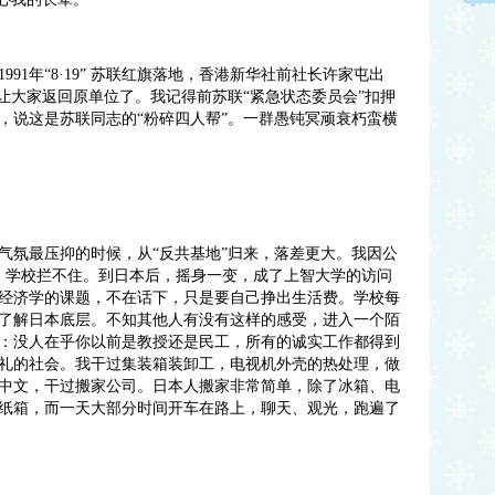
1年“8·19” 苏联红旗落地，香港新华社前社长许家屯出
让大家返回原单位了。我记得前苏联“紧急状态委员会”扣押
，说这是苏联同志的“粉碎四人帮”。一群愚钝冥顽衰朽蛮横
氛最压抑的时候，从“反共基地”归来，落差更大。我因公
，学校拦不住。到日本后，摇身一变，成了上智大学的访问
经济学的课题，不在话下，只是要自己挣出生活费。学校每
了解日本底层。不知其他人有没有这样的感受，进入一个陌
：没人在乎你以前是教授还是民工，所有的诚实工作都得到
礼的社会。我干过集装箱装卸工，电视机外壳的热处理，做
中文，干过搬家公司。日本人搬家非常简单，除了冰箱、电
纸箱，而一天大部分时间开车在路上，聊天、观光，跑遍了