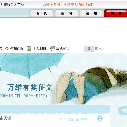
设万维读者为首页
万维读者网 -- 全球华人的精神家园
首 页
新 闻
视 频
博 客
志
控制面板
个人相册
给我留言
-- 万维有奖征文
8年4月17日～2018年4月17日）
走天涯
2018-05-08 10:06:05