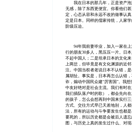
我在日本的那几年，正是资产泡沫
无感，除了东西更便宜。你看他们甚
定，心态从容和永远不改的做事认真
定是日本。同样的儒家传统，人家学
阶级压迫。
94年我前妻毕业，加入一家在上
行的朋友30多人，黑压压一片。日
不起中国人；二是坦承日本的文化来
上两岔，但毕竟是有文化渊源的近邻
注。中国当权者老说日本不认错，是
属胡扯。事实是，日本再怎么认错，
诈，煽动中国民众建“厉害国”。我
中友好绝对是社会主流。我们有时在
我们插队落户时的歌），都会先向在
的孩子，怎么会想再到中国来实行三
方式、交往方式早已天差地别，人都
法，所有的运动与斗争要发生也都是
要死的，所以历史都是会被后人遗忘
图，与历史上真的发生过什么、对现