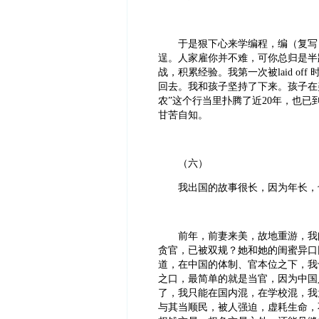
于是狠下心来学编程，编（复写）一些
逞。人家雇你并不难，可你总归是半
战，积累经验。我第一次被laid o
回去。我和孩子坚持了下来。孩子在
农”这个行当里扑腾了近20年，也
甘苦自知。
（六）
我出国的故事很长，因为年长，也
前年，前妻来美，故地重游，我问
贪官，已被双规？她和她的闺蜜异口
道，在中国的体制、官本位之下，我
之口，最简单的就是当官，因为中国
了，我只能在国内混，在学校混，我
与其当顺民，被人强迫，虚耗生命，