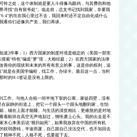
可怜之处，这个体制就是要人斗得像乌眼鸡，与其费劲和他
界寻找“自有留爷处”。临走前，总支书记找到我家，非要我
6·4”的坎在我心里过不去，我回来时还不定自由化成什么
我看你们还像共产党，我们再谈。
道2件事：1）西方国家的制度环境是稳定的（美国一部宪
在摸索“特色”编造“梦”境，大相径庭；2）在西方国家的法律
改善你的现状和未来的所有有意义的事，这是你的权利，追
福”就是在美国学编程，找工作，办绿卡。最后这一点，当时
那时的H-1签证是没有上限的。
到工作。与他人合租一间半地下室的公寓，家徒四壁，没有
夜里在寂静的街道上，把它一个跟头一个跟头地翻到家，生怕
箱，铺在上面才能睡。与生活的清贫相比，更难熬的是对地
看着航班在高空无声地划过，惆怅袭上心头。我的出走是不
家木心来美后说“视归如死”，如果我放弃在中国的所有机
的软弱愚钝，半途而废，自己跟自己没法交代，也不知回去
了精神不死，人格不死，也要挺下去。