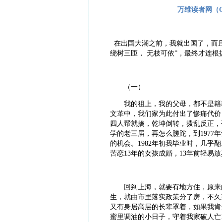
万维读者网（Cr
在出国大潮之前，我就出国了，而且
绕树三匝， 无枝可依”，最终才连
（一）
我的祖上，我的父母，都不是籍籍
文革中，我们家为此付出了惨痛代价
四人帮就擒，乾坤倒转，拨乱反正，
学的老三届，再怎么蹉跎，到197
的机会。1982年初我毕业时，几
苦恋13年的女孩成婚，13年前轻易
回到上海，就要有地方住，原来的房
生，就由市里落实政策分了房，不久
又有身居高层的长辈罩着，如果我肯
蜜里调油的小日子，守着我家破人亡