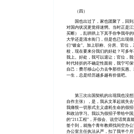
（四）
国也出过了，家也团聚了，回到上
对国内状况更觉得迷惘。当时正是江
买断），乱哄哄上下其手你争我夺的
大学还是清水衙门，但是也已出现很
们“镀金”。加上职称、分房、官位
校，现在要来分我们的好处？可多年
我上。好处，我可以退让；官位，我
时代转折的不确定性面前，我宁可保
自己：费尽移山心力去争那些实惠、
一生，总是经历越多越有价值吧。
第三次出国契机的出现我也没想到
自作主张），是，我从文革起就失去
我痛恨一切形式主义虚耗生命的假招
和政治学习。我以为假招子带给中国
的“211工程”，开假会、说空话简
签个到，就拖个青年教师找间空办公
办公室主任执法从严，扣了我半个月