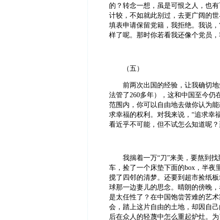
的？转念一想，虽是可恨之人，也有
计较，不如就此别过，去更广阔的世
填表申请保留党籍，我拒绝。我说，“
样了呢。那时你若看我还像个党员，
（五）
前两次出国的经验，让我确切地知
法管了260多年），这和中国至今仍
范围内，你可以自由地去做你认为能
求幸福的权利。对我来说，“追求幸
看近乎不可能，但不试怎么知道呢？
我揣着一万“刀”来美，要熬到找
车，捡了一个床垫下面的box，半
搅了四邻的清梦。还要到超市捡纸板
球那一边妻儿的思念。晴朗的傍晚，
是太任性了？在中国饱尝苦难的艺术
会，踏上这片自由的土地，却因自己
后在众人的轻蔑中怎么重起炉灶。为