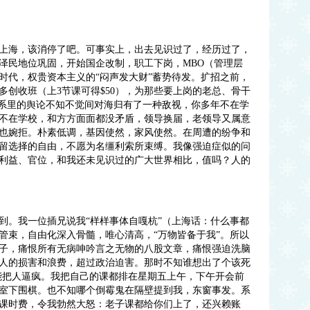
海，该消停了吧。可事实上，出去见识过了，经历过了，
泽民地位巩固，开始国企改制，职工下岗，MBO（管理层
时代，权贵资本主义的“闷声发大财”蓄势待发。扩招之前，
多创收班（上3节课可得$50），为那些要上岗的老总、骨干
，系里的舆论不知不觉间对海归有了一种敌视，你多年不在学
不在学校，和方方面面都没矛盾，领导换届，老领导又属意
也婉拒。朴素低调，基因使然，家风使然。在周遭的纷争和
留选择的自由，不愿为名缰利索所束缚。我像强迫症似的问
利益、官位，和我还未见识过的广大世界相比，值吗？人的
。我一位插兄说我“样样事体自嘎杭”（上海话：什么事都
管束，自由化深入骨髓，唯心清高，“万物皆备于我”。所以
子，痛恨所有无病呻吟言之无物的八股文章，痛恨强迫洗脑
人的损害和浪费，超过政治迫害。那时不知谁想出了个该死
直能把人逼疯。我把自己的课都排在星期五上午，下午开会前
室下围棋。也不知哪个倒霉鬼在隔壁提到我，东窗事发。系
课时费，令我勃然大怒：老子课都给你们上了，还兴赖账