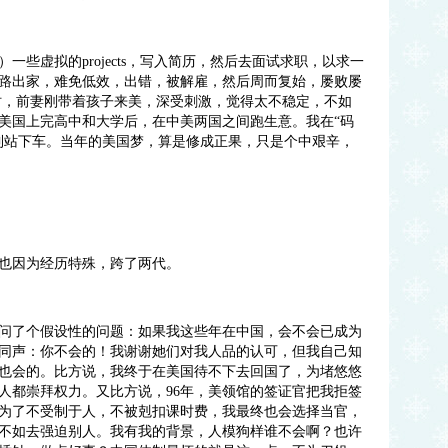
虚拟的projects，写入简历，然后去面试求职，以求一
路出家，难免低效，出错，被解雇，然后周而复始，屡败屡
ff 时，前妻刚带着孩子来美，深受刺激，觉得太不稳定，不如
美国上完高中和大学后，在中美两国之间跑生意。我在“码
已到站下车。当年的美国梦，算是修成正果，只是个中艰辛，
因为经历特殊，跨了两代。
了个假设性的问题：如果我这些年在中国，会不会已成为
同声：你不会的！我谢谢她们对我人品的认可，但我自己知
也会的。比方说，我终于在美国待不下去回国了，为堵悠悠
人都崇拜权力。又比方说，96年，美领馆的签证官把我拒签
为了不受制于人，不被剋扣课时费，我最终也会选择当官，
不如去强迫别人。我有我的背景，人模狗样谁不会啊？也许