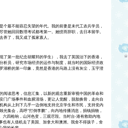
个最不能容忍失望的年代。我的前妻是末代工农兵学员，
尽管她回回数理考试都考第一。她愤而辞职，去日本留学。
去养了，我又成了孤家寡人。
现了第一批纪念胡耀邦的学生），我去了英国治下的香港，
分析员，研究市场经济的运作与制度，就当时的国际经济政
罗湖桥的第一印象，竟然是香港的马路上没有灰尘，玉宇澄
阅读思考，信息汇集，以新的观念重新审视中国的革命和
安门广场事件和血腥清场，更让人觉醒，脱胎换骨，走向自
机构从上到下几乎一边倒地支持北京学生和市民，支持党内
烛光集会，高呼“打倒李鹏”，向内地传播消息，捐钱捐物，
然。六四枪响，山河色变，三观尽毁。当时台-港有救助内地
同事也有人借机去了美国、加拿大和澳洲。我舍不得孩子，舍
心我的长辈。