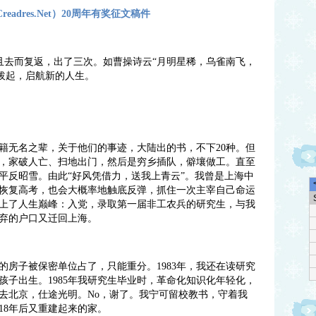
eadres.Net）20周年有奖征文稿件
去而复返，出了三次。如曹操诗云“月明星稀，乌雀南飞，
根拔起，启航新的人生。
无名之辈，关于他们的事迹，大陆出的书，不下20种。但
，家破人亡、扫地出门，然后是穷乡插队，僻壤做工。直至
平反昭雪。由此“好风凭借力，送我上青云”。我曾是上海中
7年恢复高考，也会大概率地触底反弹，抓住一次主宰自己命运
乎翻上了人生巅峰：入党，录取第一届非工农兵的研究生，与我
放弃的户口又迁回上海。
子被保密单位占了，只能重分。1983年，我还在读研究
孩子出生。1985年我研究生毕业时，革命化知识化年轻化，
去北京，仕途光明。No，谢了。我宁可留校教书，守着我
18年后又重建起来的家。