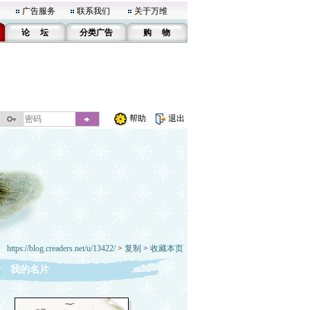
广告服务
联系我们
关于万维
论 坛
分类广告
购 物
帮助
退出
https://blog.creaders.net/u/13422/
>
复制
>
收藏本页
我的名片