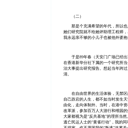
（二）
那是个充满希望的年代，所以也是
她们研究院就不给她评助理工程师，
我永远亲不够的小儿子也被他外婆抱
于是89年春（天安门广场已经出
在香港新华分社下属的一个研究所当
治大事提出研究报告。想起当年跨过
清。
在自由世界的生活体验，无禁区的
自己跌宕的人生，都不如当时发生天
由化，走向体制外。当时，在港中资
改革派，参加百万人大游行和维园的
大家都视为是“反共基地”的理所当
逃亡民运人士的“黄雀行动”，我的
不得家，也不愿因我的“叛逃”连累关