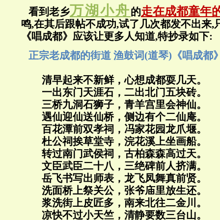
万湖小舟
走在成都童年
看到老乡
的
鸣,在其后跟帖不成功,试了几次都发不出来,
《唱成都》应该让更多人知道,特抄录如下:
正宗老成都的街道 渔鼓词(道琴)《唱成都
清早起来不新鲜，心想成都耍几天。
一出东门天涯石，二出北门五块砖。
三桥九洞石狮子，青羊宫里会神仙。
遇仙迎仙送仙桥，侧边有个二仙庵。
百花潭前双孝祠，冯家花园龙爪堰。
杜公祠挨草堂寺，浣花溪上坐画船。
转过南门武侯祠，古柏森森高过天。
文臣武臣二十八，三绝碑前人挤满。
岳飞书写出师表，龙飞凤舞真前贤。
洗面桥上祭关公，张爷庙里放生还。
浆洗街上皮匠多，南来北往二金川。
凉快不过小天竺，清静要数三台山。