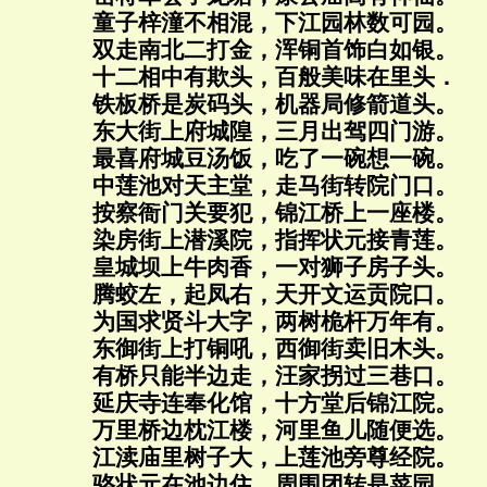
童子梓潼不相混，下江园林数可园。
双走南北二打金，浑铜首饰白如银。
十二相中有欺头，百般美味在里头．
铁板桥是炭码头，机器局修箭道头。
东大街上府城隍，三月出驾四门游。
最喜府城豆汤饭，吃了一碗想一碗。
中莲池对天主堂，走马街转院门口。
按察衙门关要犯，锦江桥上一座楼。
染房街上潜溪院，指挥状元接青莲。
皇城坝上牛肉香，一对狮子房子头。
腾蛟左，起凤右，天开文运贡院口。
为国求贤斗大字，两树桅杆万年有。
东御街上打铜吼，西御街卖旧木头。
有桥只能半边走，汪家拐过三巷口。
延庆寺连奉化馆，十方堂后锦江院。
万里桥边枕江楼，河里鱼儿随便选。
江渎庙里树子大，上莲池旁尊经院。
骆状元在池边住，周围团转是菜园。