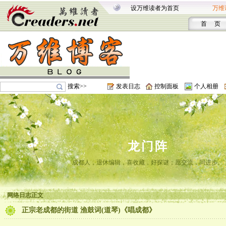
设万维读者为首页
万维
首 页
搜索>>
发表日志
控制面板
个人相册
龙门阵
成都人，退休编辑，喜收藏，好探谜；愿交流，同进步。
网络日志正文
正宗老成都的街道 渔鼓词(道琴)《唱成都》