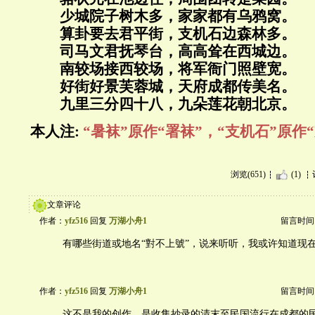
少城院子树木多，家家都有乌鸦窝。
算卦要去君平街，支机石边森林多。
司马文君抚琴台，高高耸在西城边。
南较场接西较场，将军衙门照壁宽。
好街好景芙蓉城，天府成都传美名。
九里三分四十八，九朵莲花朝北京。
本人注:
“暑袜”
原作“署袜”，
“支机石”
原作“
浏览(651)
(1)
文章评论
作者：
yfz516
回复
万湖小舟1
留言时间：20
有哪些街道或地名“對不上號”，说来听听，我或许知道现
作者：
yfz516
回复
万湖小舟1
留言时间：20
这不是我的创作，是收集抄录的清末至民国流行在成都的