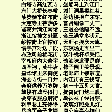
白塔寺高红瓦寺，坐船马上到江口。
东门大桥长春桥，城门洞里卖红苕。
油篓糠市红布街，筹边楼挨广东馆。
大慈寺里菩萨多，普贤铜像三丈三。
诸葛井满江南馆，三道会馆隔不远。
浙江馆挂文魁匾，金玉满堂多状元。
纱帽街上官帽好，天涯石接庆云庵。
惜字宫对送子殿，东较场走五里三。
布政司前棉花街，双斗桅杆卓秉恬。
宰相府内大酱字，酱油味道硬是鲜．
四圣祠，黄牛店，柿子园里美景观。
皇华馆里来御使，老郎庙上锣鼓喧。
海会寺街一口井，内江街有三拐弯。
会府供养万岁牌，初一十五见大官。
鼓楼有城没得门，提督衙门炮三眼。
要穿衣服总府街，暑袜袜子经得穿。
科甲巷上亮铮铮，玻璃灯照兔儿灯。
岳将军会子龙塘，康公庙高有神仙。