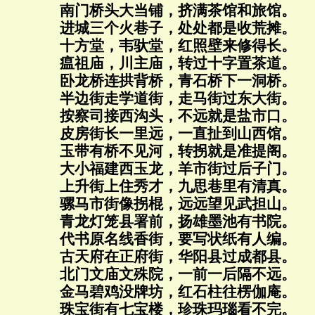
南门桥头大当铺，挤满茶馆和旅馆。
进城三个火巷子，处处都是收荒摊。
十方堂，韦驮堂，红照壁来修得长。
瘟祖庙，川主庙，转过十字置茶道。
卧龙桥连拱背桥，青石桥下一洞桥。
半边街走学道街，走马街过东大街。
按察司接西沟头，不远就是盐市口。
皮房街长一里远，一直扯到山西馆。
玉带有桥不见河，转拐就是准提阁。
大小福建西玉龙，羊市街过后子门。
上升街上住秀才，九思巷里有清真。
骡马市街像拐棍，远远望见武担山。
青龙灯笼县署前，扬雄墨池有书院。
代书原名线香街，要写状纸有人编。
古天府在正府街，华阳县过成都县。
北门文庙文殊院，一前一后隔不远。
金马碧鸡没牌坊，红石柱往楞伽庵。
珠宝街有七宝楼，珍珠玛瑙看不完。