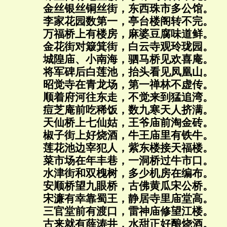
金丝银丝铜丝街，东西珠市多公馆。
李家花园数第一，亭台楼阁转不完。
万福桥上有楼房，麻婆豆腐味道鲜。
金花街对簸箕街，白云寺观玲珑园。
城隍庙、小南海，驷马桥见欢喜庵。
将军碑后白莲池，抬头看见凤凰山。
昭觉寺在青龙场，第一禅林不虚传。
顺着府河往东走，不觉来到猛追湾。
痘芝庵前吃稀饭，数九寒天人挤满。
天仙桥上七仙姑，王爷庙前淘金砖。
椒子街上好烧酒，牛王庙里有铁牛。
莲花池边宰犯人，紫东楼接天福楼。
菜市场在年丰巷，一洞桥过牛市口。
水津街和双槐树，多少机房在编布。
安顺桥望九眼桥，古佛黄瓜宋公桥。
宋濂有幸靠蜀王，静居寺里庙堂高。
三官堂前有渡口，雷神庙修望江楼。
古来就有薛涛井，水甜正好酿烧酒。