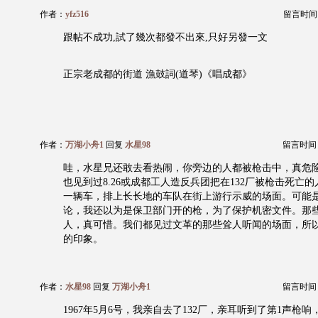
作者：
yfz516
留言时间：20
跟帖不成功,試了幾次都發不出來,只好另發一文
正宗老成都的街道 漁鼓詞(道琴)《唱成都》
作者：
万湖小舟1
回复
水星98
留言时间：20
哇，水星兄还敢去看热闹，你旁边的人都被枪击中，真危
也见到过8.26或成都工人造反兵团把在132厂被枪击死亡
一辆车，排上长长地的车队在街上游行示威的场面。可能
论，我还以为是保卫部门开的枪，为了保护机密文件。那
人，真可惜。我们都见过文革的那些耸人听闻的场面，所
的印象。
作者：
水星98
回复
万湖小舟1
留言时间：20
1967年5月6号，我亲自去了132厂，亲耳听到了第1声枪