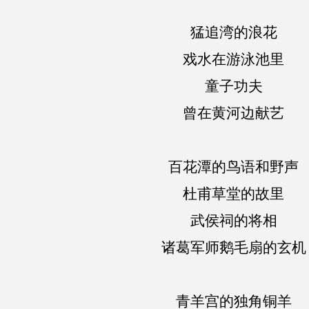
猛追湾的浪花
戏水在游泳池里
童子功夫
曾在黄河边献艺
百花潭的鸟语和野声
杜甫草堂的故里
武侯祠的将相
诸葛军师鹅毛扇的玄机
青羊宫的独角铜羊