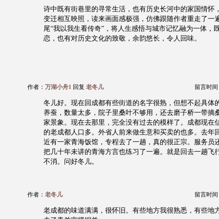
诗中既有街巷里的寻常生活，也有历史长河中的家国情怀
变迁相互映照，读来画面感极强，仿佛跟随作者重走了一
尾“我以我生看传奇”，将人生感悟与城市记忆融为一体，
恋，也有对历史文化的致敬，余韵悠长，令人回味。
作者：
万湖小舟1
回复
老冬儿
留言时间：20
冬儿好。现在回成都有些街道的名字很熟，但想不起具体
养蚕，数量太多，院子里桑叶不够用，还去磨子桥一带摘
家景象。现在去那里，完全没有过去的模样了。成都现在
的老成都人口多。外省人前来做生意和买卖的也多。去年
近有一家青海饭馆，专程去了一趟，真的很正宗。服务员
把几十年未讲的青海方言也练习了一遍。就是回去一趟飞
不消。问好冬儿。
作者：
老冬儿
留言时间：20
老成都的味道满满，很怀旧。有些地方我很熟悉，有些地