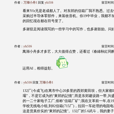
作者：
万湖小舟1
回复
yfz516
留言时间：20
看来Yfz兄是老成都人了。对东郊的信箱厂我不熟悉。过
采购过半导体零部件，来装收音机。你19中毕业，我都不
的回忆现在都在符号里了。
多谢驻足阅读我写的一些学习中的写作，也多谢鼓励。问
作者：
yfz516
留言时间：20
萬湖小舟多才多艺，大大值得点赞，还看过《春綠秋紅同
运用AI，相得益彰。
作者：
yfz516
回复
万湖小舟1
留言时间：20
132厂(今成飞)在离市中心20多里的西郊黄田坝，但大家都
壩”，不是它成为的“東郊的記憶”,而是东郊建设路一带,兴
的一二十家电子工厂,俗称"信箱厂矿";我在文革前一年,在1
学校无线电小组,到82信箱(715厂)，拉回一车处理的电阻
这是货真价实的“東郊的記憶”。132厂的5.6武斗，我的