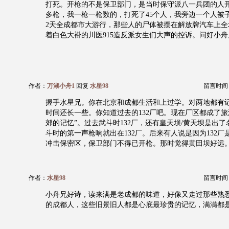
打死。开枪的不是保卫部门，是当时保守派八一兵团的人开
多枪，我一枪一枪数的，打死了45个人，我旁边一个人被
2天全成都市大游行，那些人的尸体被摆在解放牌汽车上全
着白色大褂的川医915造反派女生们大声的控诉。问好小舟
作者：
万湖小舟1
回复
水星98
留言时间：20
握手水星兄。你在北京和成都生活和上过学。对两地都有
时间还长一些。你知道过去的132厂吧。现在厂区都成了旅
郊的记忆”。过去武斗时132厂，还有皇天坝/黄天坝是出
斗时的第一声枪响就出在132厂。后来有人说是因为132
冲击保密区，保卫部门不得已开枪。那时觉得黄田坝好远
作者：
水星98
留言时间：20
小舟兄好诗，读来满是老成都的味道，好像又走过那些熟
的成都人，这些旧景旧人都是心底最珍贵的记忆，满满都