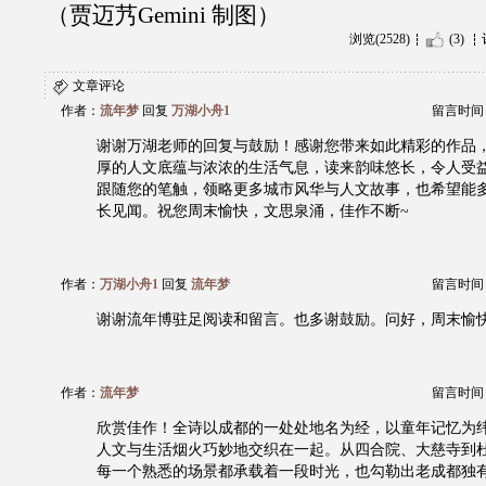
（贾迈艿Gemini 制图）
浏览(2528)
(3)
文章评论
作者：
流年梦
回复
万湖小舟1
留言时间：20
谢谢万湖老师的回复与鼓励！感谢您带来如此精彩的作品
厚的人文底蕴与浓浓的生活气息，读来韵味悠长，令人受
跟随您的笔触，领略更多城市风华与人文故事，也希望能
长见闻。祝您周末愉快，文思泉涌，佳作不断~
作者：
万湖小舟1
回复
流年梦
留言时间：20
谢谢流年博驻足阅读和留言。也多谢鼓励。问好，周末愉
作者：
流年梦
留言时间：20
欣赏佳作！全诗以成都的一处处地名为经，以童年记忆为
人文与生活烟火巧妙地交织在一起。从四合院、大慈寺到
每一个熟悉的场景都承载着一段时光，也勾勒出老成都独