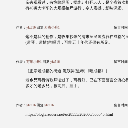
亲去观看过，有惊险经历，据统计打死56人，是全省首次
有46辆大卡车的大规模抬尸游行，令人震撼，影响深远。
作者：
yfz516
回复
万湖小舟1
留言时间：20
这不是我的创作，是收集抄录的清末至民国流行在成都的
(道琴，道情)的唱词，可能五十年代还偶有所见。
作者：
万湖小舟1
回复
yfz516
留言时间：20
［正宗老成都的街道 漁鼓詞(道琴)《唱成都》］
老乡兄写得诗歌拜读过了，写得好。已在下面留言交流心
多才的老乡兄，很高兴。握手。
作者：
yfz516
回复
yfz516
留言时间：20
https://blog.creaders.net/u/28555/202606/555545.html