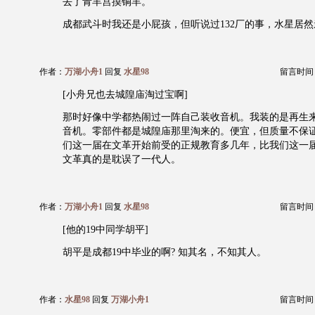
去了青羊宫摸铜羊。
成都武斗时我还是小屁孩，但听说过132厂的事，水星居
作者：
万湖小舟1
回复
水星98
留言时间：20
[小舟兄也去城隍庙淘过宝啊]
那时好像中学都热闹过一阵自己装收音机。我装的是再生
音机。零部件都是城隍庙那里淘来的。便宜，但质量不保
们这一届在文革开始前受的正规教育多几年，比我们这一
文革真的是耽误了一代人。
作者：
万湖小舟1
回复
水星98
留言时间：20
[他的19中同学胡平]
胡平是成都19中毕业的啊? 知其名，不知其人。
作者：
水星98
回复
万湖小舟1
留言时间：20