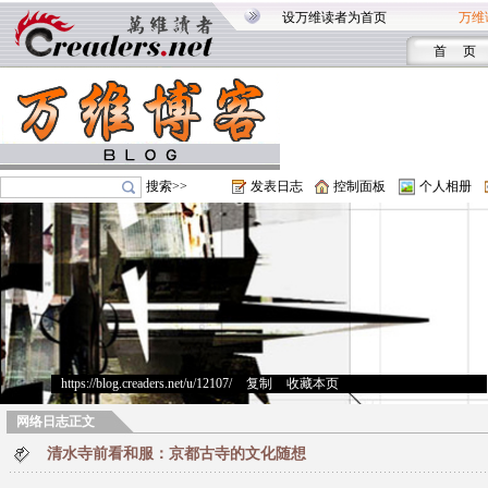
设万维读者为首页
万维
首 页
搜索>>
发表日志
控制面板
个人相册
https://blog.creaders.net/u/12107/
>
复制
>
收藏本页
网络日志正文
清水寺前看和服：京都古寺的文化随想