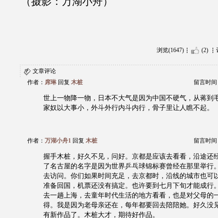
（摄影：万湖小舟）
浏览(1647)
(2)
文章评论
作者：
席琳
回复
木桩
留言时间：20
世上一物降一物，日本不大气是因为中国不硬气，从蒋到
家奴以大事小，外斗外行内斗内行，骨子里让人瞧不起。
作者：
万湖小舟1
回复
木桩
留言时间：20
握手木桩，好久不见，问好。京都是应该去看看，沿途还
了名古屋的名字是因为世界乒乓球锦标赛曾经在那里举行
去访问。你们如果时间充足，去京都时，沿线的城市也可
准备回国，机票还没有搞定。也许要到七月下旬才能成行
去一趟上海，去童年时代生活的地方看看，也是对父母的
得。我是因为老母亲还在，每年都要回去陪陪她。好久没
有新作品了。木桩大才，期待好作品。