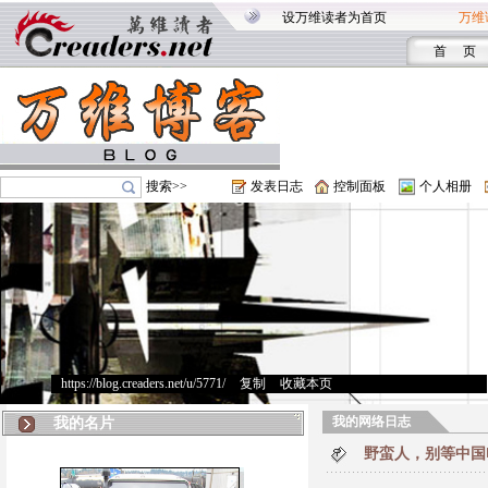
设万维读者为首页
万维
首 页
搜索>>
发表日志
控制面板
个人相册
https://blog.creaders.net/u/5771/
>
复制
>
收藏本页
我的网络日志
我的名片
野蛮人，别等中国