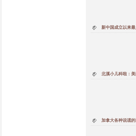
新中国成立以来最
北溪小儿科啦：美
加拿大各种说谎的