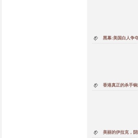
黑幕:美国白人争
香港真正的杀手锏
美丽的伊拉克，阴