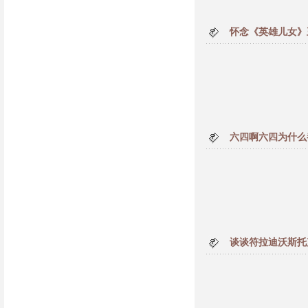
怀念《英雄儿女》
六四啊六四为什么
谈谈符拉迪沃斯托