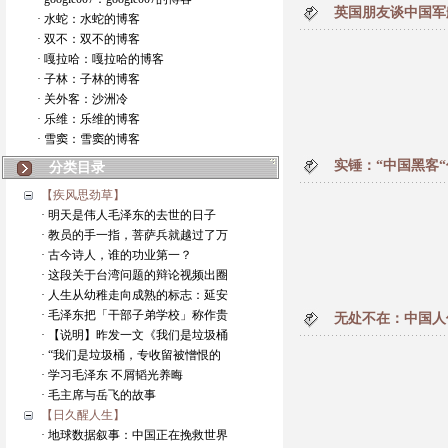
英国朋友谈中国军
· 水蛇：水蛇的博客
· 双不：双不的博客
· 嘎拉哈：嘎拉哈的博客
· 子林：子林的博客
· 关外客：沙洲冷
· 乐维：乐维的博客
· 雪窦：雪窦的博客
实锤：“中国黑客
分类目录
【疾风思劲草】
· 明天是伟人毛泽东的去世的日子
· 教员的手一指，菩萨兵就越过了万
· 古今诗人，谁的功业第一？
· 这段关于台湾问题的辩论视频出圈
· 人生从幼稚走向成熟的标志：延安
· 毛泽东把「干部子弟学校」称作贵
无处不在：中国人
· 【说明】昨发一文《我们是垃圾桶
· “我们是垃圾桶，专收留被憎恨的
· 学习毛泽东 不屑韬光养晦
· 毛主席与岳飞的故事
【日久醒人生】
· 地球数据叙事：中国正在挽救世界