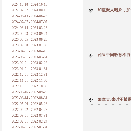
2024-10-18 - 2024-10-18
印度派人暗杀，加
2024-09-07 - 2024-09-18
2024-08-13 - 2024-08-28
2024-07-07 - 2024-07-07
2024-03-14 - 2024-03-28
2023-09-03 - 2023-09-24
2023-08-05 - 2023-08-26
2023-07-08 - 2023-07-30
2023-04-01 - 2023-04-13
如果中国教育不行
2023-03-01 - 2023-03-31
2023-02-01 - 2023-02-28
2023-01-01 - 2023-01-31
2022-12-01 - 2022-12-31
2022-11-01 - 2022-11-30
2022-10-01 - 2022-10-30
2022-09-16 - 2022-09-29
2022-08-14 - 2022-08-31
加拿大:来时不情
2022-05-06 - 2022-05-26
2022-04-02 - 2022-04-28
2022-03-01 - 2022-03-31
2022-02-01 - 2022-02-24
2022-01-01 - 2022-01-31