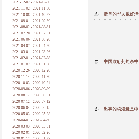
2021-12-02 - 2021-12-30
2021-11-02 - 2021-11-30
挺乌的华人戴好泽
2021-10-08 - 2021-10-27
2021-09-01 - 2021-09-26
2021-08-02 - 2021-08-31
2021-07-20 - 2021-07-31
2021-06-06 - 2021-06-26
2021-04-07 - 2021-04-20
2021-03-01 - 2021-03-26
2021-02-01 - 2021-02-28
中国政府判处亲中
2021-01-02 - 2021-01-30
2020-12-26 - 2020-12-26
2020-11-14 - 2020-11-30
2020-10-03 - 2020-10-24
2020-09-06 - 2020-09-29
2020-08-14 - 2020-08-31
2020-07-12 - 2020-07-12
2020-06-04 - 2020-06-15
出事的核潜艇是中
2020-05-03 - 2020-05-28
2020-04-01 - 2020-04-30
2020-03-03 - 2020-03-31
2020-02-01 - 2020-02-26
2020-01-12 - 2020-01-28