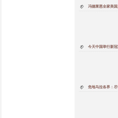
冯德莱恩全家美国
今天中国举行新冠
危地马拉各界：尽