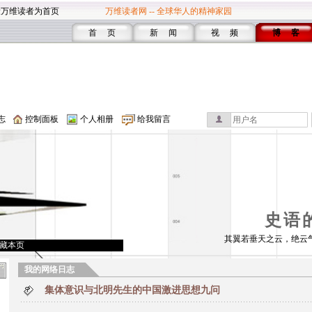
设万维读者为首页
万维读者网 -- 全球华人的精神家园
首 页
新 闻
视 频
博 客
志
控制面板
个人相册
给我留言
史语
其翼若垂天之云，绝云
藏本页
我的网络日志
集体意识与北明先生的中国激进思想九问