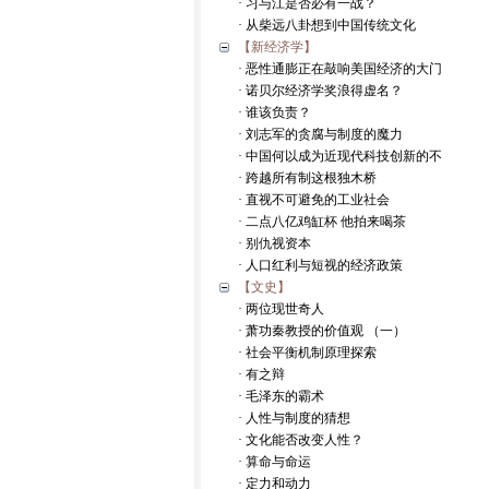
· 习与江是否必有一战？
· 从柴远八卦想到中国传统文化
【新经济学】
· 恶性通膨正在敲响美国经济的大门
· 诺贝尔经济学奖浪得虚名？
· 谁该负责？
· 刘志军的贪腐与制度的魔力
· 中国何以成为近现代科技创新的不
· 跨越所有制这根独木桥
· 直视不可避免的工业社会
· 二点八亿鸡缸杯 他拍来喝茶
· 别仇视资本
· 人口红利与短视的经济政策
【文史】
· 两位现世奇人
· 萧功秦教授的价值观 （一）
· 社会平衡机制原理探索
· 有之辩
· 毛泽东的霸术
· 人性与制度的猜想
· 文化能否改变人性？
· 算命与命运
· 定力和动力