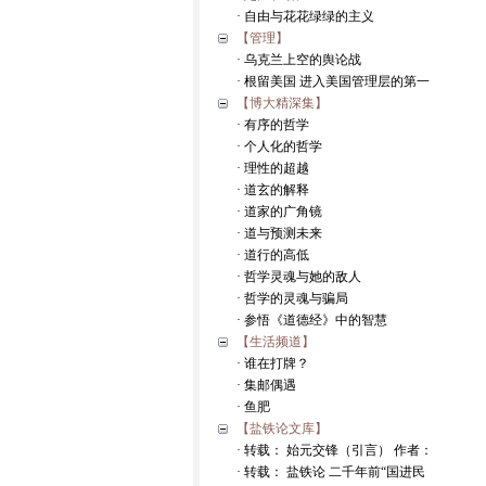
· 自由与花花绿绿的主义
【管理】
· 乌克兰上空的舆论战
· 根留美国 进入美国管理层的第一
【博大精深集】
· 有序的哲学
· 个人化的哲学
· 理性的超越
· 道玄的解释
· 道家的广角镜
· 道与预测未来
· 道行的高低
· 哲学灵魂与她的敌人
· 哲学的灵魂与骗局
· 参悟《道德经》中的智慧
【生活频道】
· 谁在打牌？
· 集邮偶遇
· 鱼肥
【盐铁论文库】
· 转载： 始元交锋（引言） 作者：
· 转载： 盐铁论 二千年前“国进民