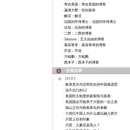
· 寄自美国：寄自美国的博客
· 瀛洲大蟹：轻扣柴扉
· 解滨：解滨
· 法国刘学伟博士：法国刘学伟博士
· 伍加：伍加的博客
· 二野：二野的博客
· 5daziyou：五大自由的博客
· 慕容青草：慕容青草的博客
· 芹泥：芹泥
· 方鲲鹏：方鲲鹏
· 西木子：西木子的博客
分类目录
【时评】
· 集体意识与北明先生的中国激进思
· 说不出口的G2
· 美国民主制度的新裂痕与真相
· 美国国运可能系于川普的一念之差
· 福山之问与林彪床头的条幅
· 十四亿中国人为什么难以融入西方
· 川普上任初印象
· 川普，土豪还是高人？