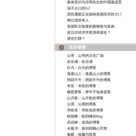
· 集体意识与北明先生的中国激进思
· 说不出口的G2
· 恶性通膨正在敲响美国经济的大门
· 两位现世奇人
· 美国民主制度的新裂痕与真相
· 诺贝尔经济学奖浪得虚名？
· 谁在打牌？
友好链接
· 山哥：山哥的文化广场
· 欢乐诵：欢乐诵
· 白凡：白凡的博客
· 落基山人：落基山人的博客
· 阿妞不牛：阿妞不牛的博客
· 米笑：米笑的博客
· 枫苑梦客：梦中不知身是客
· 山月歌：山月歌的博客
· 沁霈：沁霈的博客
· 华欢笑：华欢笑的博客
· 欧阳峰：欧阳峰的blog
· 高伐林：老高的博客
· 令狐冲：拔剑四顾心茫然
· 集邮：收藏与投资