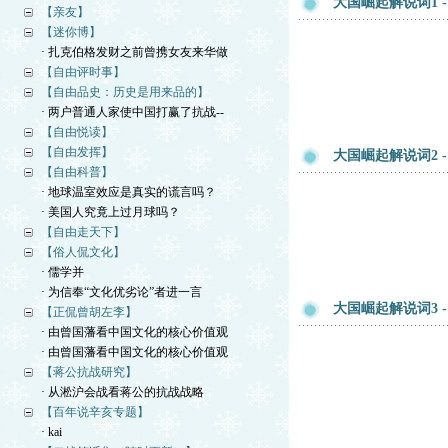
大国崛起解说词1 -
【亲友】
【迷你博】
· 扎克伯格发财之前曾携女友来华做
【自由评时事】
【自由品史：历史是用来品的】
· 两户普通人家使中国打赢了抗战--
【自由悦读】
【自由发挥】
大国崛起解说词2 -
【自由科普】
· 地球温室效应是真实的谎言吗？
· 美国人究竟上过月球吗？
【自由走天下】
【俗人侃文化】
· 儒学并
· 为信奉“文化优劣论”者进一言
大国崛起解说词3 -
【正侃曾胡左李】
· 由曾国藩看中国文化的核心价值观
· 由曾国藩看中国文化的核心价值观
【蒋公抗战研究】
· 从淞沪会战看蒋公的抗战战略
【百年说辛亥专题】
· kai