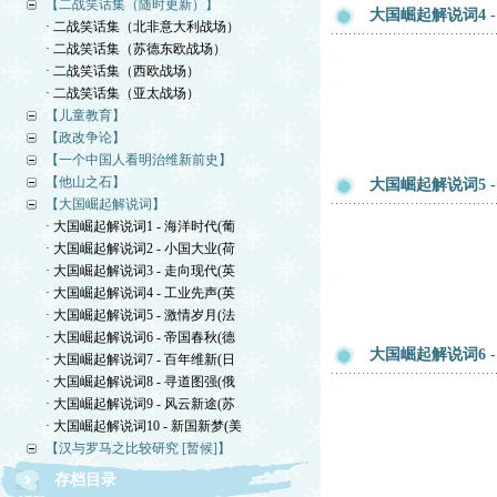
【二战笑话集（随时更新）】
大国崛起解说词4 -
· 二战笑话集（北非意大利战场）
· 二战笑话集（苏德东欧战场）
· 二战笑话集（西欧战场）
· 二战笑话集（亚太战场）
【儿童教育】
【政改争论】
【一个中国人看明治维新前史】
【他山之石】
大国崛起解说词5 -
【大国崛起解说词】
· 大国崛起解说词1 - 海洋时代(葡
· 大国崛起解说词2 - 小国大业(荷
· 大国崛起解说词3 - 走向现代(英
· 大国崛起解说词4 - 工业先声(英
· 大国崛起解说词5 - 激情岁月(法
· 大国崛起解说词6 - 帝国春秋(德
大国崛起解说词6 -
· 大国崛起解说词7 - 百年维新(日
· 大国崛起解说词8 - 寻道图强(俄
· 大国崛起解说词9 - 风云新途(苏
· 大国崛起解说词10 - 新国新梦(美
【汉与罗马之比较研究 [暂候]】
存档目录