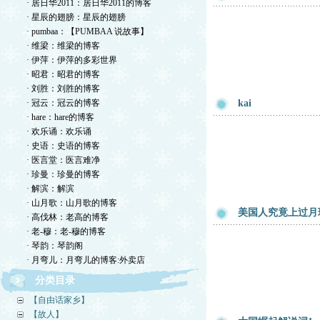
· 居日华2011：居日华2011的博客
· 星辰的翅膀：星辰的翅膀
· pumbaa：【PUMBAA 说故事】
· 维梁：维梁的博客
· 伊萍：伊萍的多彩世界
· 昭君：昭君的博客
· 刘胜：刘胜的博客
· 冠云：冠云的博客
kai
· hare：hare的博客
· 欢乐诵：欢乐诵
· 史语：史语的博客
· 医言堂：医言难净
· 珍曼：珍曼的博客
· 解滨：解滨
· 山月歌：山月歌的博客
美国人究竟上过月
· 高伐林：老高的博客
· 老-穆：老-穆的博客
· 琴韵：琴韵阁
· 月弯儿：月弯儿的博客:外卖店
分类目录
【自由话家乡】
【故人】