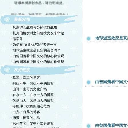
转载本博原创作品，请注明出处。
同心若金，攻错若石，相期无负平生！
最新发布
· 从淞沪会战看蒋公的抗战战略
· 扎克伯格发财之前曾携女友来华做
地球温室效应是真
· 儒学并
· 为信奉“文化优劣论”者进一言
· 地球温室效应是真实的谎言吗？
· 由曾国藩看中国文化的核心价值观
· 由曾国藩看中国文化的核心价值观
友好链接
· 马黑：马黑的博客
由曾国藩看中国文
· 阿妞不牛：阿妞不牛的博客
· 山哥：山哥的文化广场
· 在水一方：在水一方的博客
· 落基山人：落基山人的博客
· 令狐冲：拔剑四顾心茫然
· 白凡：白凡的博客
· 德孤：德孤的小岛
· 枫苑梦客：梦中不知身是客
由曾国藩看中国文