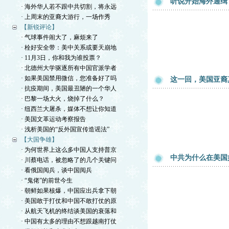
听说开始海外通缉
· 海外华人若不跟中共切割，将永远
· 上周末的亚裔大游行，一场作秀
【新锐评论】
· 气球事件闹大了，麻烦来了
· 栓好安全带：美中关系或要天崩地
· 11月3日，你和我为谁投票？
· 北德州大学驱逐所有中国官派学者
· 如果美国禁用微信，您准备好了吗
这一回，美国亚裔
· 抗疫期间，美国最丑陋的一个华人
· 巴黎一场大火，烧掉了什么？
· 纽西兰大屠杀，媒体不想让你知道
· 美国文革运动考察报告
· 浅析美国的“反外国宣传造谣法”
【大国争雄】
· 为何世界上这么多中国人支持普京
中共为什么在美国
· 川蔡电话，被忽略了的几个关键问
· 看俄国阅兵，谈中国阅兵
· “鬼佬”的前世今生
· 朝鲜如果核爆，中国应出兵拿下朝
· 美国敢于打仗和中国不敢打仗的原
· 从航天飞机的终结谈美国的衰落和
· 中国有太多的理由不想跟越南打仗