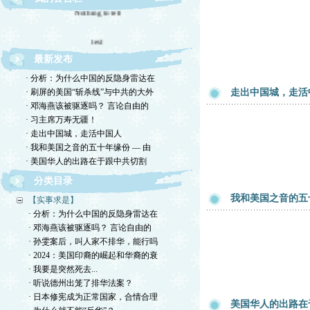
Nothing to tell
test
最新发布
谢谢各位来客！
· 分析：为什么中国的反隐身雷达在
· 刷屏的美国“斩杀线”与中共的大外
走出中国城，走活
· 邓海燕该被驱逐吗？ 言论自由的
· 习主席万寿无疆！
· 走出中国城，走活中国人
· 我和美国之音的五十年缘份 — 由
· 美国华人的出路在于跟中共切割
分类目录
我和美国之音的五
【实事求是】
· 分析：为什么中国的反隐身雷达在
· 邓海燕该被驱逐吗？ 言论自由的
· 孙雯案后，叫人家不排华，能行吗
· 2024：美国印裔的崛起和华裔的衰
· 我要是突然死去...
· 听说德州出笼了排华法案？
· 日本修宪成为正常国家，合情合理
美国华人的出路在