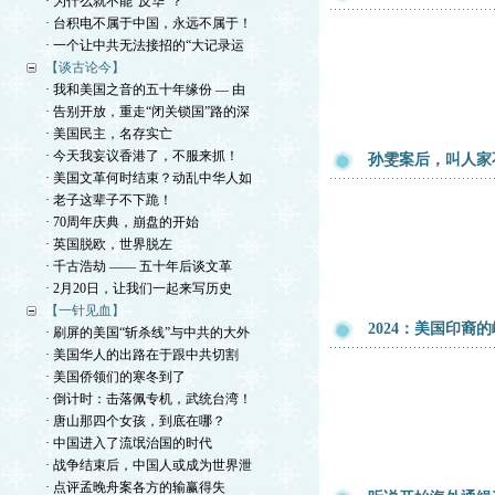
· 为什么就不能“反华”？
· 台积电不属于中国，永远不属于！
· 一个让中共无法接招的“大记录运
【谈古论今】
· 我和美国之音的五十年缘份 — 由
· 告别开放，重走“闭关锁国”路的深
· 美国民主，名存实亡
· 今天我妄议香港了，不服来抓！
孙雯案后，叫人家
· 美国文革何时结束？动乱中华人如
· 老子这辈子不下跪！
· 70周年庆典，崩盘的开始
· 英国脱欧，世界脱左
· 千古浩劫 —— 五十年后谈文革
· 2月20日，让我们一起来写历史
【一针见血】
2024：美国印裔
· 刷屏的美国“斩杀线”与中共的大外
· 美国华人的出路在于跟中共切割
· 美国侨领们的寒冬到了
· 倒计时：击落佩专机，武统台湾！
· 唐山那四个女孩，到底在哪？
· 中国进入了流氓治国的时代
· 战争结束后，中国人或成为世界泄
· 点评孟晚舟案各方的输赢得失