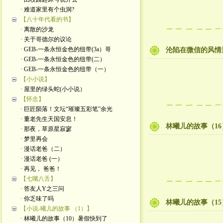
· 难道家里有个虫洞?
【八十年代看的书】
· 离散的沙龙
· 关于哥德尔的议论
· GEB-一条永恒金色的纽带(3a）哥
沦陷在微信的风情
· GEB-一条永恒金色的纽带(二）
· GEB-一条永恒金色的纽带（一）
【小小说】
· 屋里的绿头蛇(小小说）
【怀念】
· 巨匠陨落！文坛“璀璨五彩笔”余光
· 董老先生天国安息！
林曦儿的故事（1
· 那夜，草原星寂寥
· 梦里再会
· 漫话老爸（二）
· 漫话老爸 (一）
· 再见， 爸爸！
【七嘴八舌】
· 答友人Y之三问
· 你乏味了吗
林曦儿的故事（1
【小说-曦儿的故事 （1）】
· 林曦儿的故事（10）暑假快到了