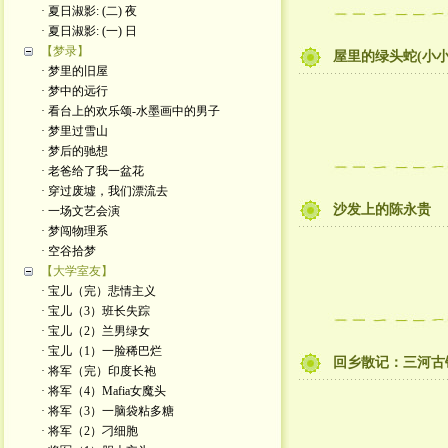
· 夏日淑影: (二) 夜
· 夏日淑影: (一) 日
【梦录】
屋里的绿头蛇(小
· 梦里的旧屋
· 梦中的远行
· 看台上的欢乐颂-水墨画中的男子
· 梦里过雪山
· 梦后的驰想
· 老爸给了我一盆花
· 穿过废墟，我们漂流去
沙发上的陈永贵
· 一场文艺会演
· 梦闯物理系
· 空谷拾梦
【大学室友】
· 宝儿（完）悲情主义
· 宝儿（3）班长失踪
· 宝儿（2）兰男绿女
· 宝儿（1）一脸稀巴烂
回乡散记：三河古
· 将军（完）印度长袍
· 将军（4）Mafia女魔头
· 将军（3）一脑袋粘多糖
· 将军（2）刁细胞