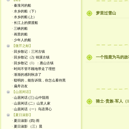
· 秦淮河的船
· 水乡的船（下）
梦里过雪山
· 水乡的船 (上）
· 长江上的摆渡船
· 三峡的船
· 画里的船
· 少年人的船
【微芹之献】
· 回乡散记：三河古镇
一个指鹿为马的故
· 回乡散记（2): 锦溪古镇
· 回乡散记（1）：惠山古镇
· 时间不管不顾地带走了理想
· 渐渐的感到秋凉了
· 聪明的，能告诉我，你怎么看待黑
· 扁舟访友
【山居闲话】
· 山居闲话 (三) 山中阻雨
骑士-贵族-军人（
· 山居闲话 (二）山里人家
· 山居闲话（一）鸟语潭心
【夏日淑影】
· 夏日淑影: (四) 雨
· 夏日淑影 （三）晨