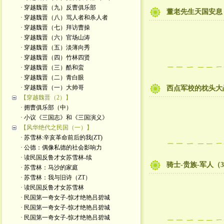
· 穿越魏晋（九）反曹俱乐部
董老先生天国安息
· 穿越魏晋（八）骂人者和杀人者
· 穿越魏晋（七）拜访曹操
· 穿越魏晋（六）官场山涛
· 穿越魏晋（五）淡薄向秀
· 穿越魏晋（四）竹林四贤
· 穿越魏晋（三）酷和蛮
· 穿越魏晋（二）青白眼
· 穿越魏晋（一）大帅哥
西点军校的枕头大
【穿越魏晋（2）】
· 拥曹俱乐部（中）
· 小议《三国志》和《三国演义》
【风华绝代之民国（一）】
· 苏雪林:辛亥革命前后的我(ZT)
· 公德：偶像私德的社会影响力
· 读民国反鲁才女苏雪林-续
骑士-贵族-军人（
· 苏雪林：马沙的家庭
· 苏雪林：我与旧诗（ZT）
· 读民国反鲁才女苏雪林
· 民国第一奇女子-惊才绝艳吕碧城
· 民国第一奇女子-惊才绝艳吕碧城
· 民国第一奇女子-惊才绝艳吕碧城