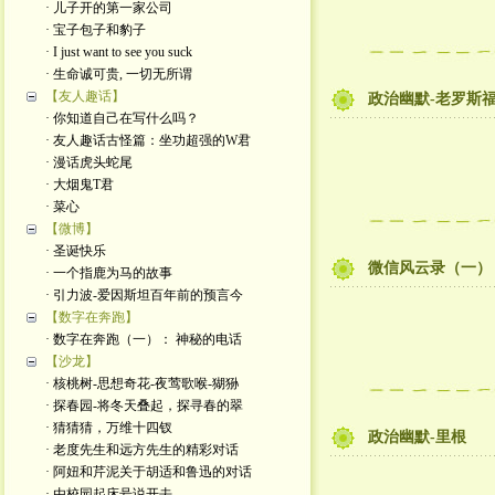
· 儿子开的第一家公司
· 宝子包子和豹子
· I just want to see you suck
· 生命诚可贵, 一切无所谓
【友人趣话】
政治幽默-老罗斯
· 你知道自己在写什么吗？
· 友人趣话古怪篇：坐功超强的W君
· 漫话虎头蛇尾
· 大烟鬼T君
· 菜心
【微博】
· 圣诞快乐
微信风云录（一）
· 一个指鹿为马的故事
· 引力波-爱因斯坦百年前的预言今
【数字在奔跑】
· 数字在奔跑（一）： 神秘的电话
【沙龙】
· 核桃树-思想奇花-夜莺歌喉-猢狲
· 探春园-将冬天叠起，探寻春的翠
· 猜猜猜，万维十四钗
政治幽默-里根
· 老度先生和远方先生的精彩对话
· 阿妞和芹泥关于胡适和鲁迅的对话
· 由校园起床号说开去