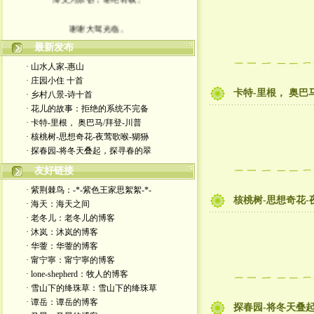
谢谢大驾光临。
最新发布
· 山水人家-惠山
· 庄园小住 十首
卡特-里根， 奥巴
· 乡村八景-诗十首
· 花儿的故事：拒绝的系统不完备
· 卡特-里根， 奥巴马/拜登-川普
· 核桃树-思想奇花-夜莺歌喉-猢狲
· 探春园-将冬天叠起，探寻春的翠
友好链接
· 紫荆棘鸟：-*-紫色王家思絮絮-*-
核桃树-思想奇花-
· 海天：海天之间
· 老冬儿：老冬儿的博客
· 沐岚：沐岚的博客
· 华蓥：华蓥的博客
· 甯宁寧：甯宁寧的博客
· lone-shepherd：牧人的博客
· 雪山下的绛珠草：雪山下的绛珠草
· 谭岳：谭岳的博客
探春园-将冬天叠