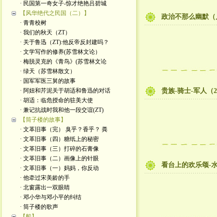
· 民国第一奇女子-惊才绝艳吕碧城
【风华绝代之民国（二）】
政治不那么幽默（
· 青青校树
· 我们的秋天（ZT）
· 关于鲁迅（ZT):他反帝反封建吗？
· 文学写作的修养(苏雪林文论）
· 梅脱灵克的《青鸟》(苏雪林文论
· 绿天（苏雪林散文）
· 国军军医三舅的故事
· 阿妞和芹泥关于胡适和鲁迅的对话
贵族-骑士-军人（
· 胡适：临危授命的驻美大使
· 兼记抗战时我和他一段交谊(ZT)
【筒子楼的故事】
· 文革旧事（完） 臭乎？香乎？ 粪
· 文革旧事（四）糖纸上的秘密
· 文革旧事（三）打碎的石膏像
· 文革旧事（二）画像上的针眼
看台上的欢乐颂-
· 文革旧事（一）妈妈，你反动
· 他牵过宋美龄的手
· 北窗露出一双眼睛
· 邓小华与邓小平的纠结
· 筒子楼的歌声
【船】