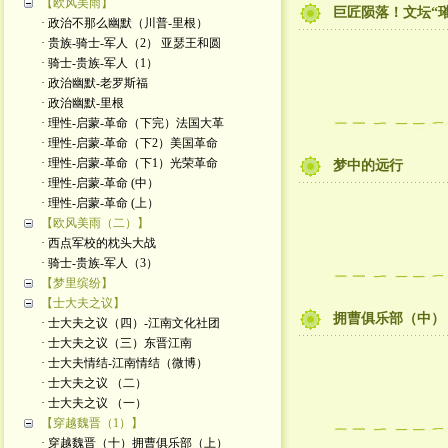
【欧风美雨】
巨匠陨落！文坛“璀
· 政治不那么幽默（川普-里根）
· 贵族-骑士-军人（2） 亚瑟王和圆
· 骑士-贵族-军人（1）
· 政治幽默-老罗斯福
· 政治幽默-里根
· 理性-启蒙-革命（下完）法国大革
· 理性-启蒙-革命（下2）美国革命
· 理性-启蒙-革命（下1）光荣革命
梦中的远行
· 理性-启蒙-革命 (中）
· 理性-启蒙-革命 (上）
【欧风美雨（二）】
· 西点军校的枕头大战
· 骑士-贵族-军人（3）
【梦里缤纷】
【士大夫之议】
拥曹俱乐部（中）
· 士大夫之议（四）-江南文化社团
· 士大夫之议（三）东晋江南
· 士大夫情结-江南情结（微博）
· 士大夫之议 （二）
· 士大夫之议 （一）
【穿越魏晋（1）】
· 穿越魏晋（十）拥曹俱乐部（上）