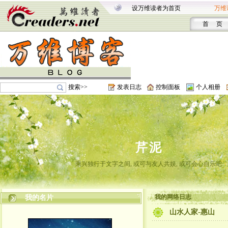
设万维读者为首页
万维
首 页
搜索>>
发表日志
控制面板
个人相册
芹泥
乘兴独行于文字之间, 或可与友人共娱, 或可会心自乐吧.
我的网络日志
我的名片
山水人家-惠山