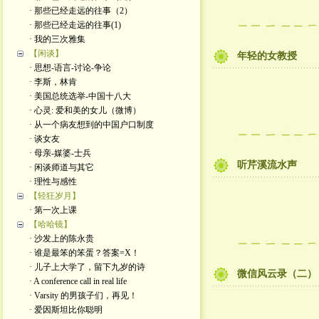
· 那些已经走远的往事（2）
· 那些已经走远的往事(1)
· 我的三次雅集
【闲谈】
年轻的女教授
· 思想-语言-讨论-争论
· 李斯，林肯
· 美国总统选举-中国十八大
· 心灵: 爱和美的女儿（微博）
· 从一个病友想到的中国户口制度
· 谈女友
· 母亲-媒婆-士兵
听芹溪流水声
· 闲谈师道与其它
· 理性与感性
【轻狂岁月】
· 第一次上课
【哈哈镜】
· 沙发上的陈永贵
· 谁是最笨的笨蛋？答案=X！
· 儿子上大学了，留下九岁的诗
微信风云录（二）
· A conference call in real life
· Varsity 的男孩子们，再见！
· 爱因斯坦比你聪明