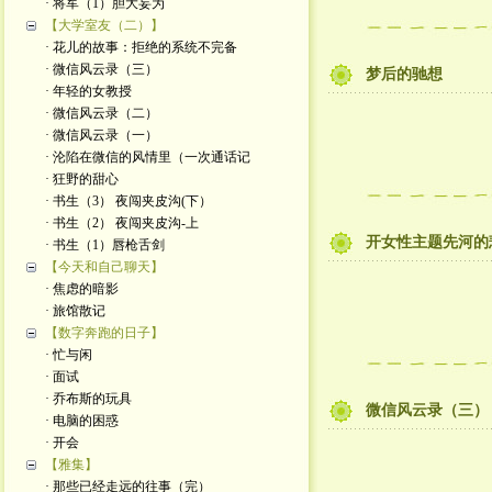
· 将军（1）胆大妄为
【大学室友（二）】
· 花儿的故事：拒绝的系统不完备
· 微信风云录（三）
梦后的驰想
· 年轻的女教授
· 微信风云录（二）
· 微信风云录（一）
· 沦陷在微信的风情里（一次通话记
· 狂野的甜心
· 书生（3） 夜闯夹皮沟(下）
· 书生（2） 夜闯夹皮沟-上
开女性主题先河的
· 书生（1）唇枪舌剑
【今天和自己聊天】
· 焦虑的暗影
· 旅馆散记
【数字奔跑的日子】
· 忙与闲
· 面试
· 乔布斯的玩具
微信风云录（三）
· 电脑的困惑
· 开会
【雅集】
· 那些已经走远的往事（完）