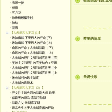
蚕食美国-我们正
· 雪湖一瞥
· 想雨
· 五月花
· 恰逢槐树飘香时
· 秋结
· 茶思
【古希腊和古罗马 (1)】
· 政治幽默-下里巴人的狂欢 (下）
梦里的旧屋
· 政治幽默-下里巴人的狂欢 (上）
· 命运的狂欢：古希腊悲剧 （下）
· 命运的狂欢：古希腊悲剧 （上）
· 古希腊的理性文明和感官世界（完
· 英雄主义和理性的完美结合：亚历
· 古希腊的理性文明和感官世界（中
· 古希腊的理性文明和感官世界（上
圣诞快乐
· 雅典城邦的民主制度
· 古希腊的诡辩术
【古希腊和古罗马（2）】
· 开女性主题先河的悲剧大师-欧里
· 戏剧界的荷马-索福克勒斯
· 悲剧之父-埃斯库罗斯
· 谭岳先生关于古希腊音乐的评论