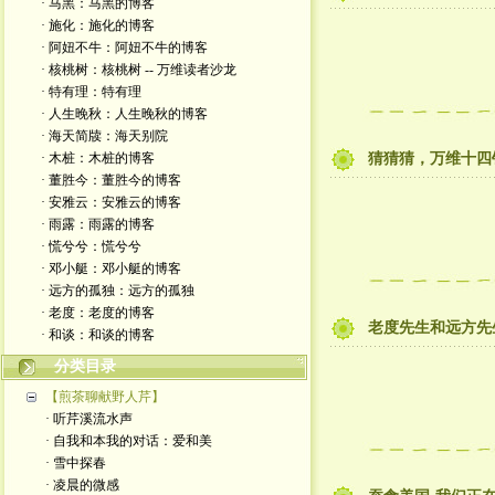
· 马黑：马黑的博客
· 施化：施化的博客
· 阿妞不牛：阿妞不牛的博客
· 核桃树：核桃树 -- 万维读者沙龙
· 特有理：特有理
· 人生晚秋：人生晚秋的博客
· 海天简牍：海天别院
· 木桩：木桩的博客
猜猜猜，万维十四
· 董胜今：董胜今的博客
· 安雅云：安雅云的博客
· 雨露：雨露的博客
· 慌兮兮：慌兮兮
· 邓小艇：邓小艇的博客
· 远方的孤独：远方的孤独
· 老度：老度的博客
老度先生和远方先
· 和谈：和谈的博客
分类目录
【煎茶聊献野人芹】
· 听芹溪流水声
· 自我和本我的对话：爱和美
· 雪中探春
· 凌晨的微感