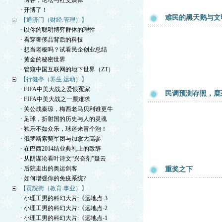
· 博客，论坛与社交媒体
· 开博了！
难民的黑天鹅与文
【通济门（财经.管理）】
· 以你的聪明博弈群体的理性
· 看穿奢侈品背后的科技
· 想当老板吗？试看民企创业总结
· 黄金的秘密世界
· 管窥中国互联网的地下世界（ZT）
【行健亭（养生.运动）】
· FIFA中美大战之爱恨冤家
民调预测存照，鹿
· FIFA中美大战之一票难求
· 关公战秦琼，梅西老马贝利谁更牛
· 足球，折射国的历史与人的灵魂
· 独乐不如众乐，球迷来冒个泡！
· 俄罗斯索契军团与加拿大高参
· 在巴西2014结业典礼上的致辞
· 从阴谋论看叶诗文“兴奋剂”疑云
· 后院走出的奥运剑客
重奖之下
· 如何增强你的免疫系统?
【贡院街（教育.事业）】
· 小理工男的科幻大片:《远地点-3
· 小理工男的科幻大片:《远地点-2
· 小理工男的科幻大片:《远地点-1