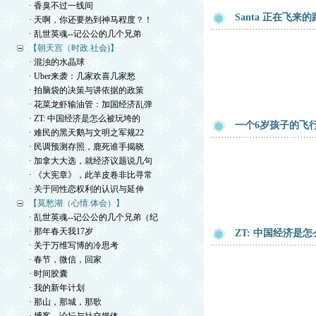
· 香臭不过一线间
Santa 正在飞来
· 天啊，你还要热到神马程度？！
· 乱世英魂--记公公的几个兄弟
【朝天宫（时政.社会)】
· 混浊的水晶球
· Uber来袭：几家欢喜几家愁
· 拍脑袋的决策与讲依据的政策
· 花菜龙虾输油管：加国经济乱弹
· ZT: 中国经济是怎么被玩垮的
一个6岁孩子的飞
· 难民的黑天鹅与文明之军规22
· 民调预测存照，鹿死谁手揭晓
· 加拿大大选，就经济议题说几句
· 《大宪章》，此羊皮卷非比寻常
· 关于同性恋权利的认识与延伸
【莫愁湖（心情.体会）】
· 乱世英魂--记公公的几个兄弟（纪
· 那年春天我17岁
ZT: 中国经济是
· 关于万维写博的冷思考
· 春节，微信，回家
· 时间胶囊
· 我的新年计划
· 那山，那城，那歌