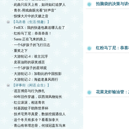
拍脑袋的决策与讲
· 此曲只应天上有，如诗如幻追梦人
· 青衣-用戏曲眼光看“好声音”
· 惊悚大片中的天籁之音
【乌衣巷（生活.情趣）】
· FedEX：我的快递包裹送哪儿去了
· 红粉马丁尼：恭喜恭喜！
· Santa 正在飞来的路上
· 一个6岁孩子的飞行日志
红粉马丁尼：恭喜
· 重奖之下
· 大游轮记-4：谁主沉浮
· 卖茶油郎的获奖感言
· 一个5岁孩子的星球观
· 大游轮记-3：加勒比的中国投影
· 大游轮记-2：海盗老巢风雨行
【评事街（闲话.众生）】
· 谎言博弈与行为挣扎
花菜龙虾输油管：
· 60年旧作穿越，叹西湖风物短长
· 红尘滚滚，相送青衣
· 转基因蚊子助阵世界杯
· 技术宅男寻真爱，数据挖掘遇佳人
· 这个冬天有多冷？看看加拿大
· 青山有幸埋忠骨，何须冠盖车马来