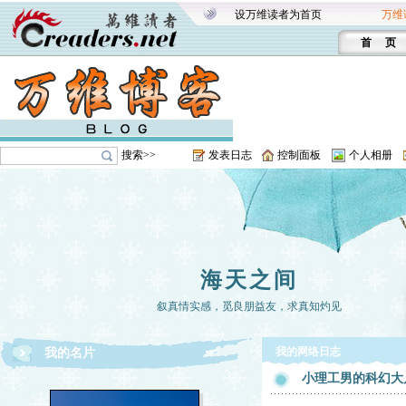
设万维读者为首页
万维
首 页
搜索>>
发表日志
控制面板
个人相册
海天之间
叙真情实感，觅良朋益友，求真知灼见
我的网络日志
我的名片
小理工男的科幻大片