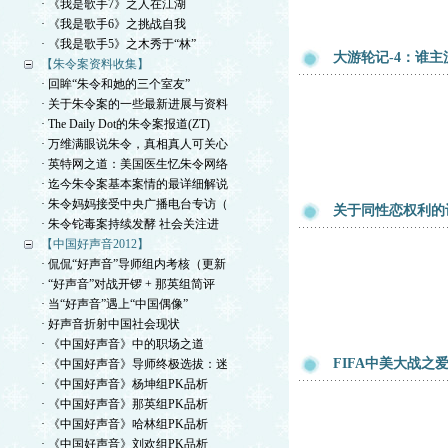
· 《我是歌手7》之人在江湖
· 《我是歌手6》之挑战自我
· 《我是歌手5》之木秀于“林”
大游轮记-4：谁主
【朱令案资料收集】
· 回眸“朱令和她的三个室友”
· 关于朱令案的一些最新进展与资料
· The Daily Dot的朱令案报道(ZT)
· 万维满眼说朱令，真相真人可关心
· 英特网之道：美国医生忆朱令网络
· 迄今朱令案基本案情的最详细解说
· 朱令妈妈接受中央广播电台专访（
关于同性恋权利的
· 朱令铊毒案持续发酵 社会关注进
【中国好声音2012】
· 侃侃“好声音”导师组内考核（更新
· “好声音”对战开锣 + 那英组简评
· 当“好声音”遇上“中国偶像”
· 好声音折射中国社会现状
· 《中国好声音》中的职场之道
FIFA中美大战之
· 《中国好声音》导师终极选拔：迷
· 《中国好声音》杨坤组PK品析
· 《中国好声音》那英组PK品析
· 《中国好声音》哈林组PK品析
· 《中国好声音》刘欢组PK品析