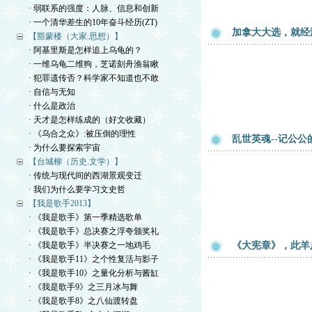
· 弱联系的强度：人脉、信息和创新
· 一个清华差生的10年奋斗经历(ZT)
加拿大大选，就经
【豁蒙楼（大家.思想）】
· 阿基里斯是怎样追上乌龟的？
· 一维乌龟二维狗，芝诺刻舟渔翁瞅
· 犯罪遗传否？科学家不知道也不敢
· 自信与无知
· 什么是政治
· 天才是怎样练成的（好文收藏）
· 《乌合之众》:被压倒的理性
乱世英魂--记公
· 为什么要探索宇宙
【台城柳（历史.文学）】
· 传统与现代间的西湖景观变迁
· 我们为什么要学习文史哲
【我是歌手2013】
· 《我是歌手》第一季精选歌单
· 《我是歌手》总决赛之浮夸颁奖礼
· 《我是歌手》半决赛之一地鸡毛
《大宪章》，此羊
· 《我是歌手11》之个性复活与影子
· 《我是歌手10》之量化分析与酱缸
· 《我是歌手9》之三月冰与舞
· 《我是歌手8》之八仙渡转盘