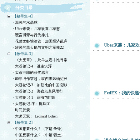
分类目录
【敝帚集-4】
· 混浊的水晶球
· Uber来袭：几家欢喜几家愁
· 谎言博弈与行为挣扎
· 花菜龙虾输油管：加国经济乱弹
Uber来袭：几家
· 难民的黑天鹅与文明之军规22
【敝帚集-3】
· 《大宪章》，此羊皮卷非比寻常
· 大游轮记-4：谁主沉浮
· 卖茶油郎的获奖感言
· 60年旧作穿越，叹西湖风物短长
· 大游轮记-3：加勒比的中国投影
· 大游轮记-2：海盗老巢风雨行
FedEX：我的快
· 大游轮记-1：远海“猫”舞
· 大游轮记-序：拖延症
· 时间胶囊
· 大师无双： Leonard Cohen
【敝帚集-2】
· 中国想要什么？（下篇.争锋）
· 中国想要什么？（中篇.疆土）