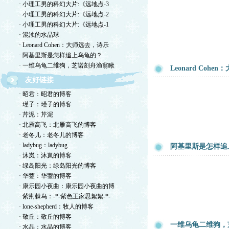
· 小理工男的科幻大片:《远地点-3
· 小理工男的科幻大片:《远地点-2
· 小理工男的科幻大片:《远地点-1
· 混浊的水晶球
· Leonard Cohen：大师远去，诗乐
· 阿基里斯是怎样追上乌龟的？
· 一维乌龟二维狗，芝诺刻舟渔翁瞅
Leonard Coh
友好链接
· 昭君：昭君的博客
· 瑾子：瑾子的博客
· 芹泥：芹泥
· 北雁高飞：北雁高飞的博客
· 老冬儿：老冬儿的博客
· ladybug：ladybug
阿基里斯是怎样追
· 沐岚：沐岚的博客
· 绿岛阳光：绿岛阳光的博客
· 华蓥：华蓥的博客
· 康乐园小夜曲：康乐园小夜曲的博
· 紫荆棘鸟：-*-紫色王家思絮絮-*-
· lone-shepherd：牧人的博客
· 敬丘：敬丘的博客
一维乌龟二维狗，
· 水晶：水晶的博客