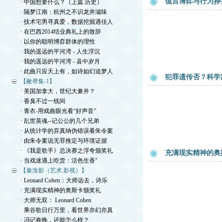
谎言博弈与行为挣
· 中国想要什么？（上篇.历史）
· 隔梦江南：杭州之不识龙井滋味
· 技术宅男寻真爱，数据挖掘遇佳人
· 在巴西2014结业典礼上的致辞
· 以你的聪明博弈群体的理性
· 我的遥远的平河湾 - 人生浮沉
· 我的遥远的平河湾 - 县中岁月
· 此曲只应天上有，如诗如幻追梦人
犯罪遗传否？科学
【敝帚集-1】
· 美国加拿大，世纪大兼并？
· 香臭不过一线间
· 青衣-用戏曲眼光看“好声音”
· 乱世英魂--记公公的几个兄弟
· 从统计学的弃真纳伪错误看朱令案
· 由朱令案说无罪推定与环境证据
· 《我是歌手》总决赛之浮夸颁奖礼
充满现实精神的奥
· 当戏迷遇上吃货：活色生香"
【秦淮影（艺术.影视）】
· Leonard Cohen：大师远去，诗乐
· 充满现实精神的奥斯卡颁奖礼
· 大师无双： Leonard Cohen
· 乘谷歌日行万里，看世界亦幻亦真
· 冯记春晚，还能怎么样？