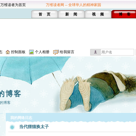
设万维读者为首页
万维读者网 -- 全球华人的精神家园
首 页
新 闻
视 频
博 客
志
控制面板
个人相册
给我留言
的博客
的博客
我的网络日志
当代狸猫换太子