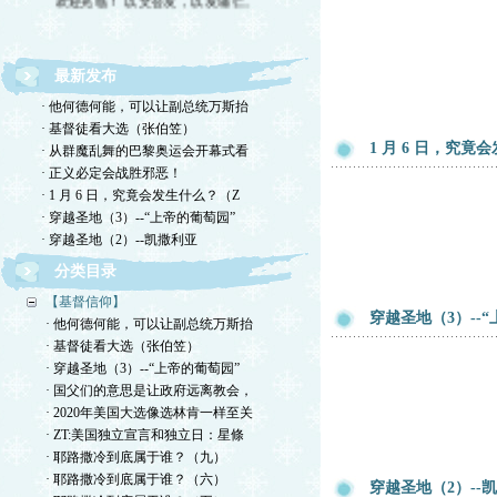
最新发布
· 他何德何能，可以让副总统万斯抬
· 基督徒看大选（张伯笠）
1 月 6 日，究竟
· 从群魔乱舞的巴黎奥运会开幕式看
· 正义必定会战胜邪恶！
· 1 月 6 日，究竟会发生什么？（Z
· 穿越圣地（3）--“上帝的葡萄园”
· 穿越圣地（2）--凯撒利亚
分类目录
【基督信仰】
穿越圣地（3）--
· 他何德何能，可以让副总统万斯抬
· 基督徒看大选（张伯笠）
· 穿越圣地（3）--“上帝的葡萄园”
· 国父们的意思是让政府远离教会，
· 2020年美国大选像选林肯一样至关
· ZT:美国独立宣言和独立日：星條
· 耶路撒冷到底属于谁？（九）
· 耶路撒冷到底属于谁？（六）
穿越圣地（2）--