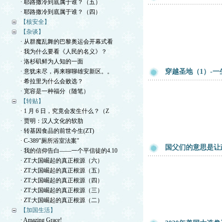
· 耶路撒冷到底属于谁？（五）
· 耶路撒冷到底属于谁？（四）
【核安全】
【杂谈】
· 从群魔乱舞的巴黎奥运会开幕式看
· 我为什么要看《人民的名义》？
· 洛杉矶鲜为人知的一面
· 意犹未尽，再来聊聊雄安新区。。
穿越圣地（1）-
· 希拉里为什么会败选？
· 宽容是一种福分（随笔）
【转贴】
· 1 月 6 日，究竟会发生什么？（Z
· 贾明：汉人文化的软肋
· 转基因食品的前世今生(ZT)
· C-389"厕所浴室法案"
国父们的意思是让
· 我的信仰告白——一个平信徒的4.10
· ZT:大国崛起的真正根源（六）
· ZT:大国崛起的真正根源（五）
· ZT:大国崛起的真正根源（四）
· ZT:大国崛起的真正根源（三）
· ZT:大国崛起的真正根源（二）
【加国生活】
· Amazing Grace!