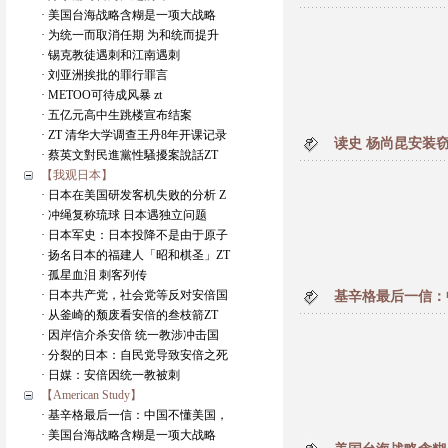
· 美国台海战略含糊是一项大战略
· 为统一而取消任期 为和统而提升
· 锡克教徒遇刺和江南遇刺
· 刘亚洲挨批的罪行罪言
· METOO可待成风暴 zt
· 五亿元高中生跳楼宣布结案
· ZT 清华大学调查王丹8年开课记录
读史 杨尚昆安装
· 蔡英文對民進黨性騷擾案說話ZT
【我观日本】
· 日本在美国研发客机失败的分析 Z
· 冲绳复称琉球 日本遇独立问题
· 日本军史：日本投降不是由于原子
· 扬名日本的福建人「昭和棋圣」ZT
· 孤星血泪 刺客列传
· 日本共产党，社会党等反对安倍国
基辛格最后一信：
· 从釜崎的颓废看安倍的叁枝箭ZT
· 因岸信介杀安倍 统一教涉冲击国
· 分裂的日本：自民党导致安倍之死
· 日媒：安倍因统一教被刺
【American Study】
· 基辛格最后一信：中国不懂美国，
· 美国台海战略含糊是一项大战略