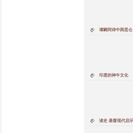
谭嗣同诗中两昆仑
印度的神牛文化
读史 基督现代启