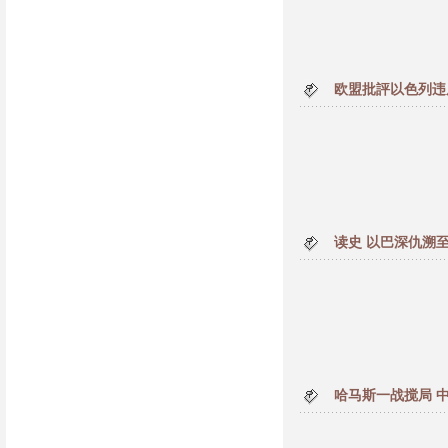
欧盟批評以色列违
读史 以巴深仇溯
哈马斯一战搅局 