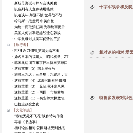
· 新航母海试与拜习会谈关联
十字军战争和反犹
· 以色列有人宣称动用核武
· 以哈决斗 拜登不慎 世界战不战
· 哈马斯一战搅局 中美白忙
· 为统一而取消任期 为和统而提升
· 美国人何以牢记越战遗忘韩战
· 中军航母对抗美军优势的三招
【旅行者】
· FISH & CHIPS,英国为啥不出
相对论的相对 爱
· 扬名日本的福建人「昭和棋圣」ZT
· 韩国奥运团在东京挂出抗日英雄口
· 逆旅重重（5）踏上里根号
· 旅游三九大：三星堆，九寨沟，大
· 逆旅重重（4）冰海沉船和哈佛图
· 逆旅重重（3）- 见证毛泽东八见
· 逆旅重重（2）- 两国一市柏林墙
特鲁多发表对以色
· 逆旅重重（1）- 兴安岭大探敖包
· 巴拉圭政变之夜
【文化筆談】
· “春城无处不飞花”谈作诗与作官
· 再读《书边事》
· 相对论的相对 爱因斯坦受到挑战