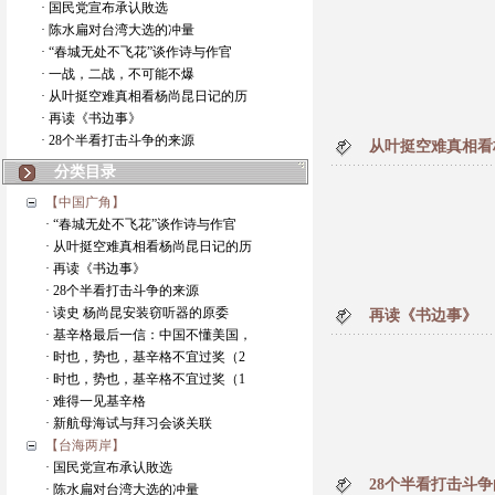
· 国民党宣布承认敗选
· 陈水扁对台湾大选的冲量
· “春城无处不飞花”谈作诗与作官
· 一战，二战，不可能不爆
· 从叶挺空难真相看杨尚昆日记的历
· 再读《书边事》
· 28个半看打击斗争的来源
从叶挺空难真相看
分类目录
【中国广角】
· “春城无处不飞花”谈作诗与作官
· 从叶挺空难真相看杨尚昆日记的历
· 再读《书边事》
· 28个半看打击斗争的来源
· 读史 杨尚昆安装窃听器的原委
再读《书边事》
· 基辛格最后一信：中国不懂美国，
· 时也，势也，基辛格不宜过奖（2
· 时也，势也，基辛格不宜过奖（1
· 难得一见基辛格
· 新航母海试与拜习会谈关联
【台海两岸】
· 国民党宣布承认敗选
28个半看打击斗
· 陈水扁对台湾大选的冲量