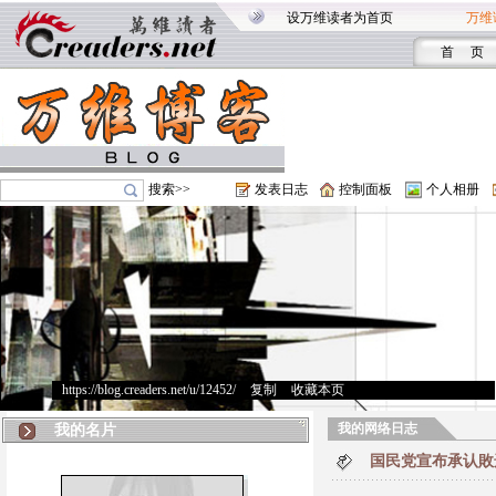
设万维读者为首页
万维
首 页
搜索>>
发表日志
控制面板
个人相册
https://blog.creaders.net/u/12452/
>
复制
>
收藏本页
我的网络日志
我的名片
国民党宣布承认敗