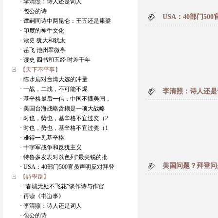
· 李清照：诗人还是词人
· 包公的诗
USA：40部门5
· 谭嗣同诗中两昆仑：王五还是康梁
· 印度的神牛文化
· 读史 犹大和犹太
· 岳飞 池州翠微亭
· 读史 四书和五经 时差千年
【天下不平事】
· 陈水扁对台湾大选的冲量
· 一战，二战，不可能不爆
李清照：诗人还是
· 基辛格最后一信：中国不懂美国，
· 美国台海战略含糊是一项大战略
· 时也，势也，基辛格不宜过奖（2
· 时也，势也，基辛格不宜过奖（1
· 难得一见基辛格
· 十字军战争和反犹主义
· 特鲁多发表对以色列“最尖锐的批
美国问题？拜登问
· USA：40部门500官员声明反对拜登
【詩學路】
· “春城无处不飞花”谈作诗与作官
· 再读《书边事》
· 李清照：诗人还是词人
· 包公的诗