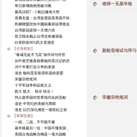
难得一见基辛格
· 單日新增病例突破10萬
· 最高法院7：2 歐記健保大胜
· 亚裔支援：台湾急需疫苗美国不给
· 民權聯盟控告中國病毒胡说導致反
· 台湾新冠疫情一天增六倍
· 世卫报名截止台湾没有邀请函
· 白登防疫96%民主党满意
【史海夜航】
新航母海试与拜习
· “春城无处不飞花”谈作诗与作官
· 从叶挺空难真相看杨尚昆日记的历
· 28个半看打击斗争的来源
· 读史 杨尚昆安装窃听器的原委
· 宋徽宗绝笔词
· 十字军战争和反犹主义
· 犹大 犹大， 快乐 快乐！
宋徽宗绝笔词
· 拜占庭帝国对世界现代化的贡献
· 读史 中世纪的美丽与黑暗
· 读史 以巴深仇溯至一個世紀之前
【軍事防務】
· 一战，二战，不可能不爆
· 基辛格最后一信：中国不懂美国，
· 美国台海战略含糊是一项大战略