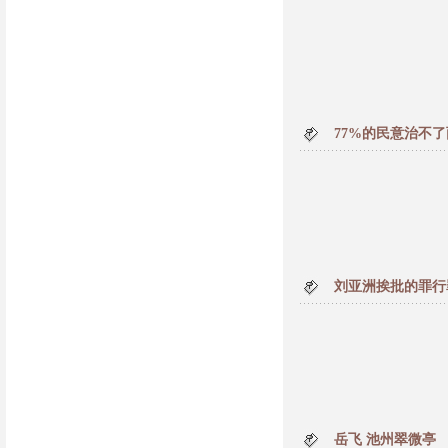
77%的民意治不了
刘亚洲挨批的罪行
岳飞 池州翠微亭