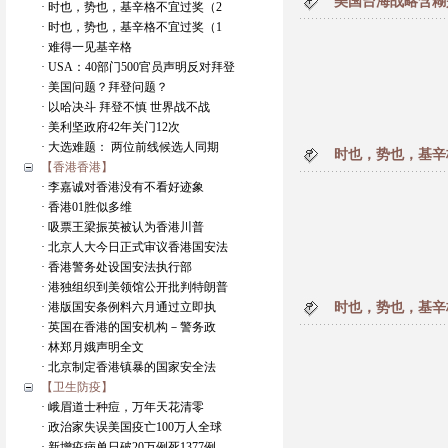
美国台海战略含糊
· 时也，势也，基辛格不宜过奖（2
· 时也，势也，基辛格不宜过奖（1
· 难得一见基辛格
· USA：40部门500官员声明反对拜登
· 美国问题？拜登问题？
· 以哈决斗 拜登不慎 世界战不战
· 美利坚政府42年关门12次
· 大选难题： 两位前线候选人同期
时也，势也，基辛
【香港香港】
· 李嘉诚对香港没有不看好迹象
· 香港01胜似多维
· 吸票王梁振英被认为香港川普
· 北京人大今日正式审议香港国安法
· 香港警务处设国安法执行部
· 港独组织到美领馆公开批判特朗普
· 港版国安条例料六月通过立即执
时也，势也，基辛
· 英国在香港的国安机构－警务政
· 林郑月娥声明全文
· 北京制定香港镇暴的国家安全法
【卫生防疫】
· 峨眉道士种痘，万年天花清零
· 政治家失误美国疫亡100万人全球
· 新增疫病单日破20万例死1377例