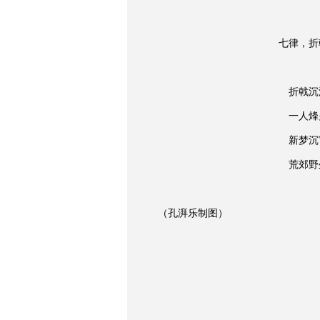
七律，折
折戟沉
一人烽
新梦沉
荒郊野
（孔湃乐制图）