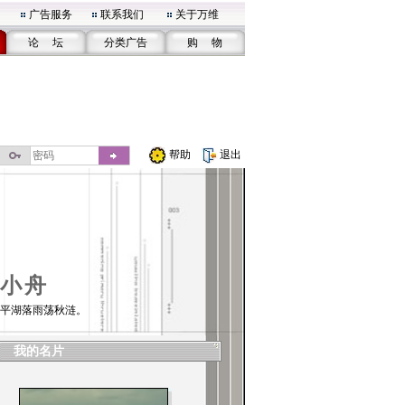
广告服务
联系我们
关于万维
论 坛
分类广告
购 物
帮助
退出
小舟
平湖落雨荡秋涟。
我的名片