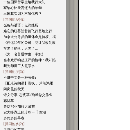
· 一位国际留学生给我行大礼
· 写给心比天高逝去的年华
· 出国其实因为不够优秀？
【异国他乡(4)】
· 饭碗与话语：点滴经历
· 难忘的纽芬兰甘德飞行基地之行
· 加拿大公务员的退休金是特权、福
· 《停运15年的公司，竟让我收到政
· 车老了能换，人老了…
· 《为一名普通学生下半旗》
· 当市政厅响起庄严的旋律：我却陷
· 我为印度工人煮茶水
【异国他乡(3)】
· 不讲中文是一种骄傲?
· 【配乐诗朗诵】赏枫， 芦苇鸿雁
· 阿岗昆的秋天
· 诗文分享: 忘忧草 (给琴总交作业
· 忘忧草
· 走访尼亚加拉大瀑布
· 安大略湖上的珍珠 -- 千岛湖
· 多伦多的早春
【异国他乡(2)】
· 风雪中的芭蕾