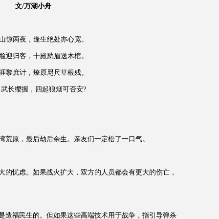
文/万湖小舟
山惊两夜，逢生绝处亦心宽。
脸迎归客，十殿愁眉送木棺。
涯黎庶计，燎原咫尺草根残。
习武长缨握，四起狼烟可否安?
湾荒原，最后劫后余生。亲友们一定松了一口气。
大的忧虑。如果战火扩大，双方的人员都会有更大的伤亡，
是造福民生的。但如果这些高端技术用于战争，指引导弹杀