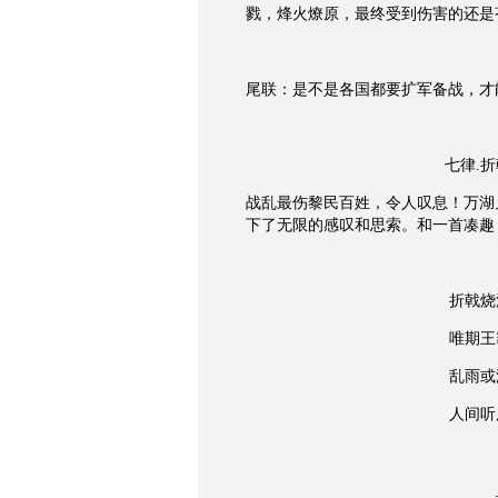
戮，烽火燎原，最终受到伤害的还是
尾联：是不是各国都要扩军备战，才
七律.
战乱最伤黎民百姓，令人叹息！万湖
下了无限的感叹和思索。和一首凑趣
折戟烧
唯期王
乱雨或
人间听