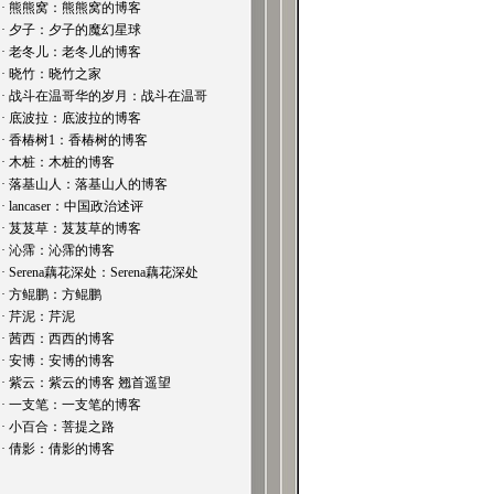
· 熊熊窝：熊熊窝的博客
· 夕子：夕子的魔幻星球
· 老冬儿：老冬儿的博客
· 晓竹：晓竹之家
· 战斗在温哥华的岁月：战斗在温哥
· 底波拉：底波拉的博客
· 香椿树1：香椿树的博客
· 木桩：木桩的博客
· 落基山人：落基山人的博客
· lancaser：中国政治述评
· 芨芨草：芨芨草的博客
· 沁霈：沁霈的博客
· Serena藕花深处：Serena藕花深处
· 方鲲鹏：方鲲鹏
· 芹泥：芹泥
· 茜西：西西的博客
· 安博：安博的博客
· 紫云：紫云的博客 翘首遥望
· 一支笔：一支笔的博客
· 小百合：菩提之路
· 倩影：倩影的博客