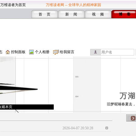
设万维读者为首页
万维读者网 -- 全球华人的精神家园
首 页
新 闻
视 频
博 客
志
控制面板
个人相册
给我留言
万湖
旧梦呢喃春夏去，
收藏本页
2026-04-07 20:50:28