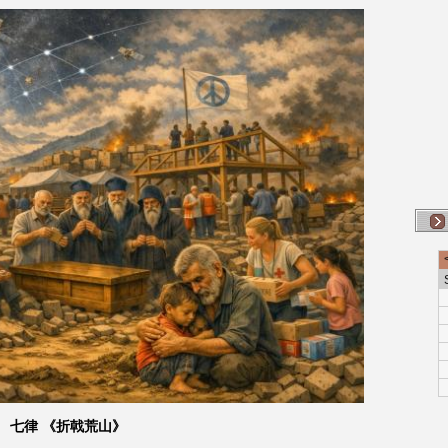
七律 《折戟荒山》