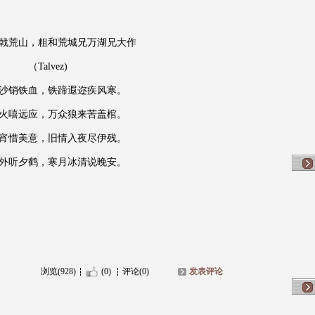
戟荒山，粗和荒城兄万湖兄大作
（Talvez)
沙销铁血，铁蹄遐迩疾风寒。
火嘻远应，万众狼来苦盖棺。
宵惜美意，旧情入夜尽伊残。
外听夕鹤，寒月冰清说晚安。
浏览(928)
(0)
评论(0)
发表评论