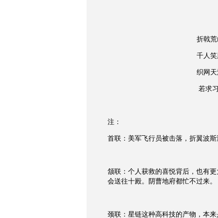
折戟荒
千人笑
织网天
若求
注：
首联：美军飞行员被击落，折翼波斯
颔联：个人获救的喜悦背后，也有更
会送往十殿。阴曹地府都忙不过来。
颈联：星链这种高科技的产物，本来