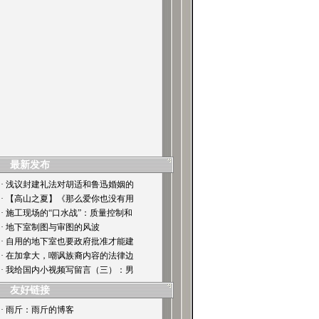
最新发布
· 浅议封建礼法对胡适和鲁迅婚姻的
· 【高山之夏】《那么爱你也没有用
· 施工现场的“口水战”：质量控制和
· 地下室制图与审图的风波
· 自用的地下室也要政府批准才能建
· 在加拿大，嘲讽族裔内容的法律边
· 我给国内小视频写留言（三）：男
友好链接
· 雨斤：雨斤的博客