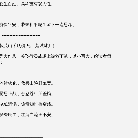
苍生百姓。高科技有双刃性。
能保平安，带来和平呢？留下一点思考。
-------------------------
折戟荒山 和万湖兄（荒城冰月）
兄大作从一美飞行员战场上被救下笔，以小写大，给读者留
：
沙镔铁化，救兵出险野壕宽。
霸思止战，怎忍苍生哭盖棺。
浇狐洞溺，惊雷却打燕窠残。
厌夸民主，红海血流天不安。
____________________