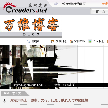
设万维读者为首页
万维
首 页
搜索>>
发表日志
控制面板
个人相册
https://blog.creaders.net/u/12107/
>
复制
>
收藏本页
网络日志正文
东京大街上：城市、文化、历史，以及人与神的随想