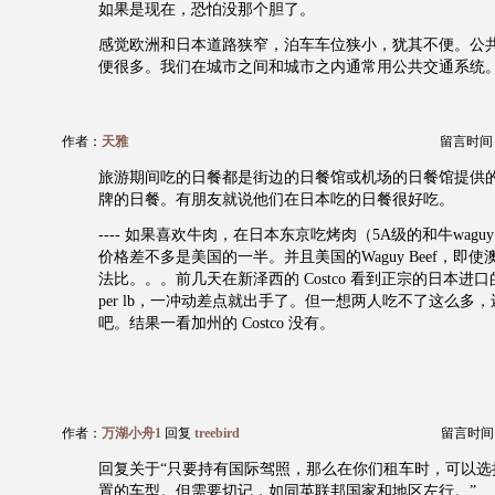
如果是现在，恐怕没那个胆了。
感觉欧洲和日本道路狭窄，泊车车位狭小，犹其不便。公
便很多。我们在城市之间和城市之内通常用公共交通系统
作者：
天雅
留言时间：20
旅游期间吃的日餐都是街边的日餐馆或机场的日餐馆提供
牌的日餐。有朋友就说他们在日本吃的日餐很好吃。
---- 如果喜欢牛肉，在日本东京吃烤肉（5A级的和牛waguy 
价格差不多是美国的一半。并且美国的Waguy Beef，即
法比。。。前几天在新泽西的 Costco 看到正宗的日本进口的 5级
per lb，一冲动差点就出手了。但一想两人吃不了这么多
吧。结果一看加州的 Costco 没有。
作者：
万湖小舟1
回复
treebird
留言时间：20
回复关于“只要持有国际驾照，那么在你们租车时，可以选
置的车型。但需要切记，如同英联邦国家和地区左行。”