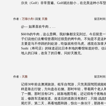
尔夫（Golf）非常普遍。Golf就比较小，在北美这种小车
作者：
万湖小舟1
回复
天雅
留言时间：20
@--- 如果喜欢牛肉，....
$60/lb的牛肉，这么贵啊。我好像都没见到过。今后留意
子们说他们去餐馆曾遇到过很贵的烤牛肉。不知是不是这
主要是马不停蹄的到处游，吃饭就有些马虎。感觉在加拿
Sushi（寿司店）的味道还比日本本地的餐馆味道好些。
地人的口味，改良了的日餐。问好天雅兄。
作者：
天雅
留言时间：20
记得30年前去澳洲旅游。租车自驾游，只凭美国驾照就能
样是靠左行驶，方向盘在右侧。那时年轻，带着两个老人
了一圈。那时没有GPS，就靠地图导航，还记得有个夜晚
近，修路车流被改道。改道后的道路没有路灯，只能 战战
尾灯开。第二天，再看地图和路，惊出一身冷汗，那路有