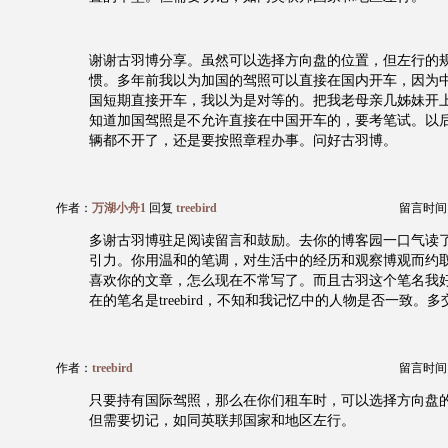
谢谢古羽博分享。虽然可以选择方向盘的位置，但左行的
惯。多年前我以为加国的驾照可以直接在国内开车，因为
国短期直接开车，我以为是对等的。把我老母亲几姊妹开
知道加国驾照是不允许直接在中国开车的，要考笔试。以
辆都不开了，还是要按照章程办事。问好古羽博。
作者：
万湖小舟1
回复
treebird
留言时间：20
多谢古羽博驻足阅读留言和鼓励。去你的博客园一口气读
引力。你用温和的笔调，对生活中的经历和观察博观而约
喜欢你的文章，怎么现在不常写了。而且古羽这个笔名我
在的笔名是treebird，不知和我记忆中的人物是否一致。多
作者：
treebird
留言时间：20
只要持有国际驾照，那么在你们租车时，可以选择方向盘
但需要切记，如同英联邦国家和地区左行。