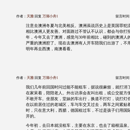
作者：
天雅
回复
万湖小舟1
留言时间：20
注意去澳洲冬夏与北美相反。澳洲虽说历史上是英国罪犯
相比澳洲人更友善。对面路过不管认不认识，都会与你打
年，今年又去了澳洲，感觉与30年前相比，碰到的澳洲人
严重的澳洲腔了。现在去澳洲有人开车陪我们出游了，不
明年再去西澳，南澳看看。
作者：
天雅
回复
万湖小舟1
留言时间：20
我们几年前回国时问过能不能租车，据说很麻烦，就打消
在家呆着，陪陪老人。外出访亲会友叫出租，或公交挺方
不敢开车。坐朋友，堂妹的车出行，换道不打灯，说打灯
在以前居住过的老城区，车与车交叉过去，两车之间紧贴
时，只在意大利，西腊，德国租过车，不过是孩子们用国
开的。
今年初，去日本就没租车，主要在东京，也去了箱根温泉