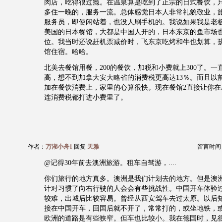
肉店，吃得很过瘾。在温泉算是吃到了正宗的日式餐饮，
多住一晚的，服务一流。总体感觉日本人非常礼貌敬业，
服务员，即使闲站着，也没人刷手机的。我说如果我是老
美国的日本餐馆，大都是中国人开的，日本东京的鱼市场
位。我当时还说赶机票减价时，飞东京吃烤和牛也划算，
馆住宿。哈哈。
北美去餐馆用餐，200的餐饮，加税和小费就上300了。一
高，想不到加拿大安大略省的消费税更高达13％。而且以前
加在餐饮消费上，家里的心算很快。现在餐馆2直接让你在
连消费税都打进小费里了。
作者：
万湖小舟1
回复
天雅
留言时间：20
@记得30年前去澳洲旅游。租车自驾游，....
你们旅行的地方真多。澳洲是我们计划去的地方。但是澳
计对习惯了向右行驶的人会会有些挑战性。中国开车体验
较难，出城后比较容易。曾经从西安驾车去过太原。以后
接在中国开车，回国后就不开了，常常打的，或坐地铁，
欧洲的道路是有些狭窄。但车也比较小。我在德国时，见