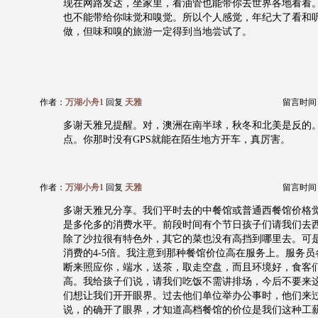
现在网路发达，坐家里，看油管也能带你去世界各地看看
也不能带给你味觉和嗅觉。所以个人感觉，年纪大了看和
做，但味和嗅的旅游一定得到当地尝试了。
作者：
万湖小舟1
回复
天雅
留言时间：20
多谢天雅兄提醒。对，澳洲在南半球，秋冬和北美是反的
点。你那时没有GPS就能在陌生地方开车，真厉害。
作者：
万湖小舟1
回复
天雅
留言时间：20
多谢天雅兄分享。我们平时去的中餐馆或普通西餐馆价格
是多伦多的消费水平。前段时间有个节日孩子们请我们去
除了沙拉很有特色外，其它的菜也没有高挡到哪里去。可
消费的4-5倍。我注意到那种餐馆价位高在服务上。服务
断来照应你，端水，送茶，取走空盘，而且环境好，食客
高。我给孩子们说，请我们吃饭不需讲排场，今后不要来
们想让我们开开眼界。过去他们单位举办公事时，他们来
说，的确开了眼界，才知道高档餐馆的价位是我们这种工