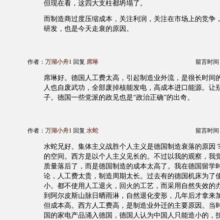
但现在看，这四大支柱都坍塌了。
而制造商过度压缩成本，关注利润，关注在市场上的竞争
研发，也是今天走衰的原因。
作者：
万湖小舟1
回复
席琳
留言时间：20
席琳好。德国人工费太高，引起制造业外流，是很长时间
人也自废武功，全部废掉核能发电，高成本进口能源。让
子。德国一些党派的政见也是“政治正确”的出奇。
作者：
万湖小舟1
回复
水蛇
留言时间：20
水蛇兄好。集体主义战胜个人主义是德国制造衰落的原因
的空间。西方是以个人主义见长的。不过以我的观察，我
质量落后了，而是德国制造的成本太高了。我在德国留学
论，人工费太贵，制造周期太长。过去有的德国机床为了
小。都不使用人工退火，回火的工艺，而采用自然失效的
到阿尔皮斯山脉日晒雨淋，自然退化变形，几年后才拿来
但成本高。西方人工费高，是制造业外迁的主要原因。当
国的家电产品涌入德国，德国人认为中国人只能造小的，