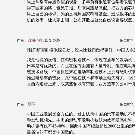
果上常常有弄虚作假的现象。多年前有报道有位学者攻破
得了国家的奖，也见了报。后来揭露是做假。把西方的芯
添上自己的标识。为的是得到国家科研基金。造成很坏的
机的效率，让人家去测，公布其数据就比自己说更客观些
作者：
万湖小舟1
回复
水蛇
留言时间：20
[我们研究到微米级公差，没人比我们做得更好。中国人永
我觉他说的没错。在精密制造技术，体现在油车的发动机
日本是有优势的。而且在这方面拥有大量专利。但在电动车
统技术路线，中国反过来在电动车制造技术上拥有绝对优
推迟电动车的普及，跟中国在技术和市场上领先有关， 因
旦西方追赶上来，或某些领域有突破，西方造车的公司一
作者：
双不
留言时间：20
中国工业发展是全方位的。过去认为中国的汽车发动机不
种发动机领先。丰田的混动车发动机被认为效率最高41%
动机更有效率43-48%。因此中国有续航超过2000公里的
最省油的车都是中国造的。