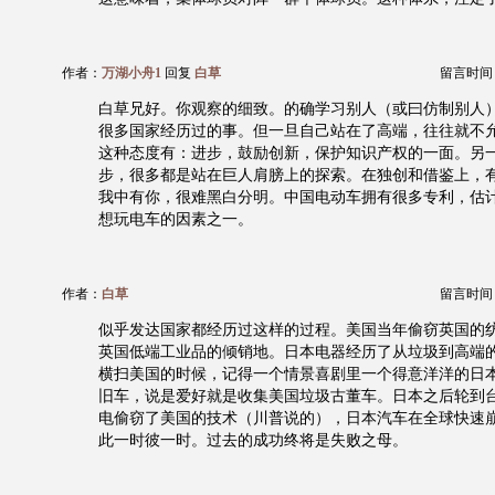
作者：
万湖小舟1
回复
白草
留言时间：20
白草兄好。你观察的细致。的确学习别人（或曰仿制别人
很多国家经历过的事。但一旦自己站在了高端，往往就不
这种态度有：进步，鼓励创新，保护知识产权的一面。另
步，很多都是站在巨人肩膀上的探索。在独创和借鉴上，
我中有你，很难黑白分明。中国电动车拥有很多专利，估
想玩电车的因素之一。
作者：
白草
留言时间：20
似乎发达国家都经历过这样的过程。美国当年偷窃英国的
英国低端工业品的倾销地。日本电器经历了从垃圾到高端
横扫美国的时候，记得一个情景喜剧里一个得意洋洋的日
旧车，说是爱好就是收集美国垃圾古董车。日本之后轮到
电偷窃了美国的技术（川普说的），日本汽车在全球快速
此一时彼一时。过去的成功终将是失败之母。