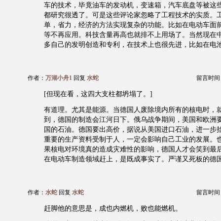
车的技术，毕竟油车的发动机，变速箱，汽车底盘等被这
都研究很透了。可是这些评论家忽略了工程技术的实质。
单，省力，经济的方法实现复杂的功能。比如在电动车面
等不再应用。科技含量再高也就排不上用场了。当然现在
多自己的发明创造和专利，在技术上也很先进，比如在电
作者：
万湖小舟1
回复
水蛇
留言时间：20
[但现在看，这四大支柱都坍塌了。]
有道理。尤其是能源。当德国人废除境内所有的核电时，
到，德国的制造会江河日下。俄乌战争期间，美国和欧洲
国的石油。德国要出高价，据说从美国进口石油，进一步
重要的生产资料受制于人，一定会影响自己工业的发展。
果核电对环境真的造成灾难性的影响，德国人才会笑到最
在电动车制造领域赶上，是既成事实了。严谨又死板的德
作者：
水蛇
回复
水蛇
留言时间：20
赶脚他的意思是，成也内燃机，败也能燃机。