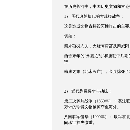
在历史长河中，中国历史文物和古迹
1） 历代改朝换代的大规模战争：
这是造成文物古籍毁灭性打击的主要
例如：
秦末项羽入关，火烧阿房宫及秦咸阳
西晋末年的“永嘉之乱”和唐朝中后期
毁。
靖康之难（北宋灭亡），金兵掠夺了
2） 近代列强侵华与劫掠：
第二次鸦片战争（1860年）： 英
万计的珍贵文物被掠夺至海外。
八国联军侵华（1900年）： 联军
间珍宝损失惨重。