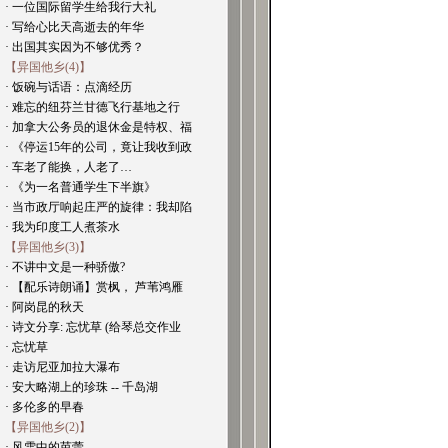
· 一位国际留学生给我行大礼
· 写给心比天高逝去的年华
· 出国其实因为不够优秀？
【异国他乡(4)】
· 饭碗与话语：点滴经历
· 难忘的纽芬兰甘德飞行基地之行
· 加拿大公务员的退休金是特权、福
· 《停运15年的公司，竟让我收到政
· 车老了能换，人老了…
· 《为一名普通学生下半旗》
· 当市政厅响起庄严的旋律：我却陷
· 我为印度工人煮茶水
【异国他乡(3)】
· 不讲中文是一种骄傲?
· 【配乐诗朗诵】赏枫， 芦苇鸿雁
· 阿岗昆的秋天
· 诗文分享: 忘忧草 (给琴总交作业
· 忘忧草
· 走访尼亚加拉大瀑布
· 安大略湖上的珍珠 -- 千岛湖
· 多伦多的早春
【异国他乡(2)】
· 风雪中的芭蕾