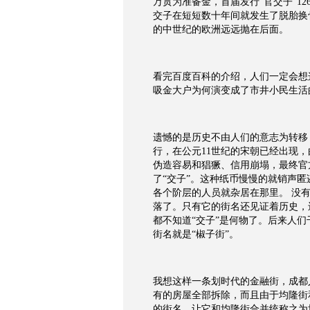
万贯为准备金，首届发行“官交子”1
交子在短短数十年间就发生了脱胎换
的中世纪的欧洲远远抛在后面。
看完百度百科的介绍，人们一定会想
吸金大户为何演变成了市井小民生活
遗憾的是历史不由人们的意志为转移
行，在公元11世纪的宋朝已经出现
伪造容易和猖獗、信用崩塌，最终官
了“交子”。这种纸币慢慢的就销声匿
各个阶层的人员就杂居在那里。 没
落了。只有它的街名还见证着历史，
都不知道“交子”是何物了。后来人们
街名就是“椒子街”。
我想这样一条划时代的金融街，成都人
有的房屋全部拆除，而且由于均隆街
的街名，让它和均隆街合并统称之为均