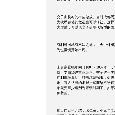
交子由构树的树皮做成。当时成都周
为铁币存储的凭证也可以转让。这样
为后盾，可以说交子是现代货币的雏
有利可图就有不法之徒，古今中外概
为也慢慢开始出现。
宋真宗景德年间（1004－1007
质，专由16户富商经营。交子进一
抑制市场混乱，打击坑蒙拐骗，促进
象，官方认可的那16户富商给不给
象就要至少追溯到宋朝时期了。如果
称赞的。
据百度百科介绍，宋仁宗天圣元年(1