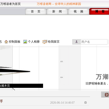
设万维读者为首页
万维读者网 -- 全球华人的精神家园
首 页
新 闻
视 频
博 客
志
控制面板
个人相册
给我留言
万湖
旧梦呢喃春夏去，
收藏本页
浮
2026-06-14 14:46:07