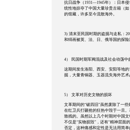
抗日战争（1931—1945年）：
统性地掠夺了中国大量珍贵古籍（如
的馆藏，许多至今流散海外。
3) 清末至民国时期的盗掘与走私：
和绢画被英、法、日、俄等国的探险
4） 民国时期军阀混战及社会动荡中
这期间发生洛阳、西安、安阳等地的
掘，大量青铜器、玉器流失海外艺术
5） 文革对历史文物的损坏
文革期间的“破四旧”虽然废除了一
在红卫兵打砸抢的狂热中毁于一旦。
致残的。虽然以上几个时期对中国文
不仅是“实物损毁”，还有“精神层面
否定，这种痛感和定性是无法用简单