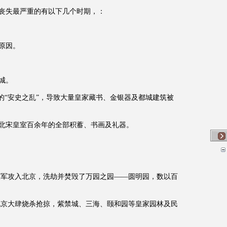
丧失最严重的有以下几个时期，：
原因。
城。
的“安史之乱”，导致大量皇家藏书、金银器及都城建筑被
北宋皇室百余年的全部积蓄、书画及礼器。
法联军攻入北京，洗劫并焚毁了万园之园——圆明园，数以百
在北京大肆烧杀抢掠，紫禁城、三海、颐和园等皇家园林及民