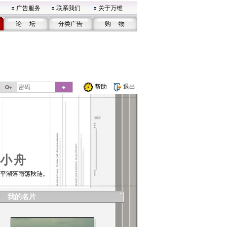
广告服务
联系我们
关于万维
论 坛
分类广告
购 物
帮助
退出
小舟
平湖落雨荡秋涟。
我的名片