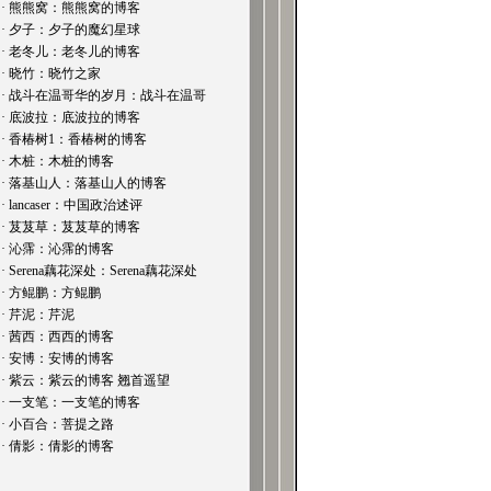
· 熊熊窝：熊熊窝的博客
· 夕子：夕子的魔幻星球
· 老冬儿：老冬儿的博客
· 晓竹：晓竹之家
· 战斗在温哥华的岁月：战斗在温哥
· 底波拉：底波拉的博客
· 香椿树1：香椿树的博客
· 木桩：木桩的博客
· 落基山人：落基山人的博客
· lancaser：中国政治述评
· 芨芨草：芨芨草的博客
· 沁霈：沁霈的博客
· Serena藕花深处：Serena藕花深处
· 方鲲鹏：方鲲鹏
· 芹泥：芹泥
· 茜西：西西的博客
· 安博：安博的博客
· 紫云：紫云的博客 翘首遥望
· 一支笔：一支笔的博客
· 小百合：菩提之路
· 倩影：倩影的博客