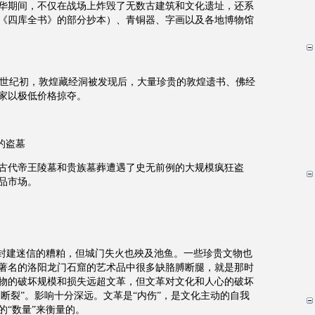
日本侵华期间，不仅在战场上炸毁了无数古建筑和文化遗址，还系
《四库全书》的部分抄本）、青铜器、字画以及各地博物馆
20世纪初，敦煌藏经洞被发现后，大量珍贵的敦煌遗书、佛经
家以极低价格掠夺。
的盗墓
古代帝王陵墓和贵族墓葬遭遇了史无前例的大规模疯狂盗
品市场。
些封建迷信的糟粕，但城门失火也殃及池鱼。一些珍贵文物也
著名的洛阳龙门石窟的艺术品中很多缺胳膊断腿，就是那时
物的破坏规模和损失远超文革，但文革对文化和人心的破坏
的断裂”。影响十分深远。文革是“内伤”，是文化主动的自我
的“数量”来衡量的。