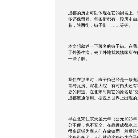
成都的历史可以体现在它的街名上。
多还保留着。每条街都有一段历史由
巷，陕西街，椒子街，……等等。
本文想叙述一下著名的椒子街。在我
于外婆生病，去了外地我姨姨家所在
一些了解。
我住在那里时，椒子街已经是一条充
青砖瓦房、深巷大院，有时街头还有
史的街道。在北宋时期它的原名是“交
成都流通使用。据说是世界上出现的
早在北宋仁宗天圣元年（公元1023
分不便，也不安全。在靠近成都水上
很多店铺为商人们存储铁币，然后给
这条街多了，人们就称这条街为交子