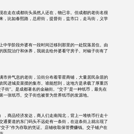
现在走在成都街头虽然人还在，物已非。但成都的老街名很
来，比如春熙路，总府街，提督街，盐市口，走马街，义学
上中学阶段外婆有一段时间迁移到那里的一处院落居住。由
的医院治疗和休养，我就去给外婆看守房子。对椒子街有了
满市井气息的老街，沿街分布着零星商铺，大量居民杂居的
农民进城卖菜摆的集市。谁能想到，这地方是承载了厚重历
子街”。是成都著名的金融街。“交子”是一种纸币，最先在
第一张纸币。交子街也被誉为世界纸币的发源地。
年），商品经济发达，商人们走南闯北，背上一堆铁币行走十
交通要道的东门码头不远处有一条街，在这条街上就出现了
“交子”作为存取的凭证。店铺收取保管费赚钱。交子铺户在
街。