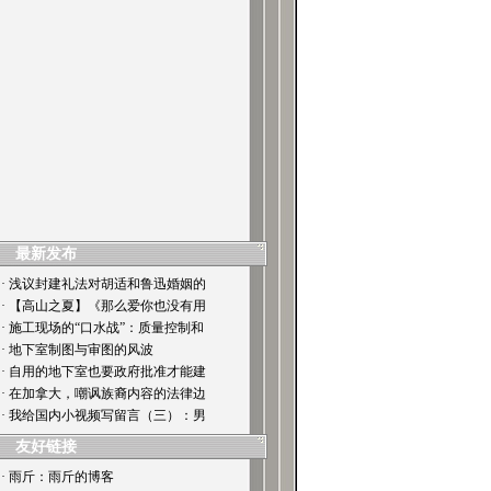
最新发布
· 浅议封建礼法对胡适和鲁迅婚姻的
· 【高山之夏】《那么爱你也没有用
· 施工现场的“口水战”：质量控制和
· 地下室制图与审图的风波
· 自用的地下室也要政府批准才能建
· 在加拿大，嘲讽族裔内容的法律边
· 我给国内小视频写留言（三）：男
友好链接
· 雨斤：雨斤的博客