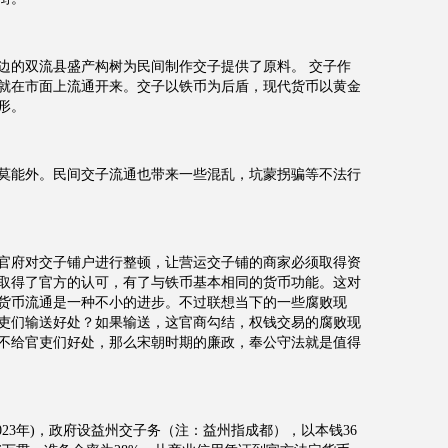
边的双流县盛产构树为民间制作交子提供了原料。 交子作
就在市面上流通开来。交子以铁币为后盾，现代货币以黄金
形。
莫能外。民间交子流通也带来一些混乱，坑蒙拐骗等不法行
年），官府对交子铺户进行整顿，让营运交子铺的商家必须取得资
步取得了官方的认可，有了与铁币基本相同的货币功能。这对
货币流通是一种不小的进步。不过联想当下的一些腐败现
官吏们输送好处？如果输送，这官商勾结，权钱交易的腐败现
不给官吏们好处，那么宋朝时期的廉政，奉公守法就是值得
023年)，政府设益州交子务（注：益州指成都），以本钱36