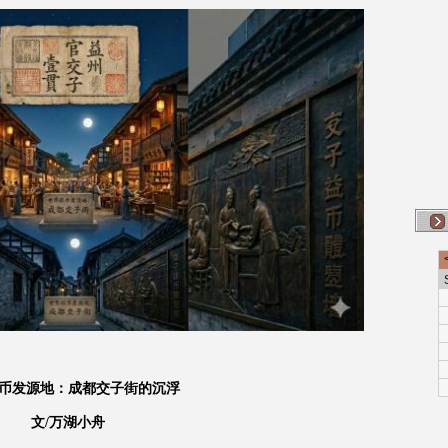
币发源地：成都交子街的沉浮
文/万湖小舟