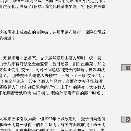
26万贯，准备金率为28%。从商业信用凭证到官方法定货币，
骨的变化，具备了现代纸币的各种基本要素，将还处在黑暗
这条历史上成都市的金融街，在那里遍布银行，保险公司或
的街道？
，潮起潮落才是常态。交子虽然最后由官方印制、统一发
，由于后来官府缺乏金融监管，盲目超发，割百姓韭菜，加之
方禁止使用“交子”。同时民间也感到交子的弊端，自发淘汰
迹了。 那些交子店铺也人去楼空，只留下了一条“交子”街，
有了资金的流入，没有了商人的经营，久而久之交子街就没
还唤起人们对它往日繁荣的记忆。上千年的演变，大多数人
干脆用谐音戏称为“椒子街”。我给外婆看守房的那个时候，
本来应该引以为豪，但1997年旧城改造时，交子街两边所
和椒子街是一条街上的各半条街，有关方面就取消了椒子街
隆街。现在去椒子街的旧地址，有一面长30米、宽2.55米