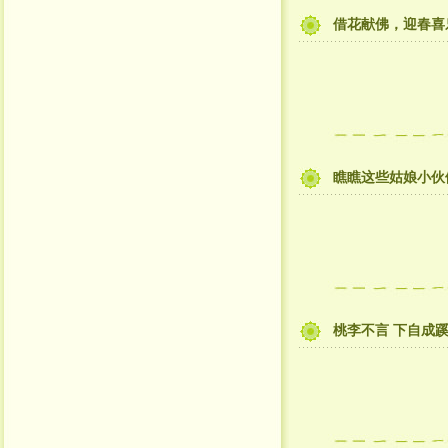
借花献佛，迎春喜
瞧瞧这些姑娘小伙
桃李不言 下自成