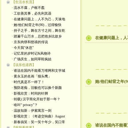
【生活水长流】
· 流水不腐，户枢不蠹
· 工欲善其事，必先利其器
· 在健康问题上，人不为己，天诛地
· 她/他们鲐背之年(90)，过得愉快
· 持子之手，舞在方寸之间，舞在乾
· 踏遍千山万水，总把他乡比故乡
在健康问题上，人
· 京东肉饼和慈禧的传说
· 今天我"休息"
· 记忆里的岁时记&风物诗
· 广场庆生，如同草鞋疯姑
【说东也道西】
· 谁说在国内不能看万维网和文学城
· 黄永玉的名画「猫头鹰」
她/他们鲐背之年(
· 时代真是不一样了！
· 预防老痴，旧貌也可以换个新颜
· 影视欣赏：时间的针脚
· 转载) 汉字简化开始于那一年？
· 啥叫“ privacy”？
· 温故知新：伊索寓言一则
· 影视欣赏：《奇迹交响曲》August
· 新春搞笑：笑一笑十年少，笑口常
谁说在国内不能看
【跟我看世界】