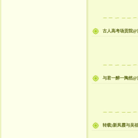
古人高考场贡院@昔
与君一醉一陶然@昔
转载)新凤霞与吴