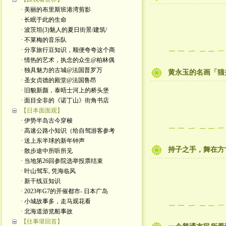
· 美丽的布里斯班港湾剪影
· 长眠于此的生命
· 波茨坦(3)魅人的夏日街景/建筑/
· 不莱梅的音乐队
· 分享旅行豆知识，顺便夸夸这个商
· 情热的艺术，执念的众生@柏林偶
· 独具魅力的古城@法国普罗万
黄永玉的名画「猫
· 圣女贞德的殿堂@法国鲁昂
· 旧貌新颜，泰晤士河上的桥头堡
· 面目全非的《诺丁山》街角书店
【日本面面观】
· 伊势半岛古今穿梭
· 高速公路小知识（给自驾游客参考
· 送上东半球的新年钟声
持子之手，舞在方
· 散步途中所听所见
· 当地第26回参院选举投票结束
· 叶山驾车, 凭海临风
· 新干线豆知识
· 2023年G7的开催都市- 日本广岛
· 小城故事多，走马观花看
· 北海道游览船事故
【往事堪回首】