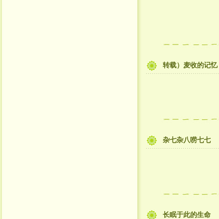
转载）麦收的记忆
杂七杂八唠七七
长眠于此的生命