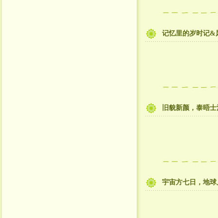
记忆里的岁时记&
旧貌新颜，泰晤士
宇宙方七日，地球