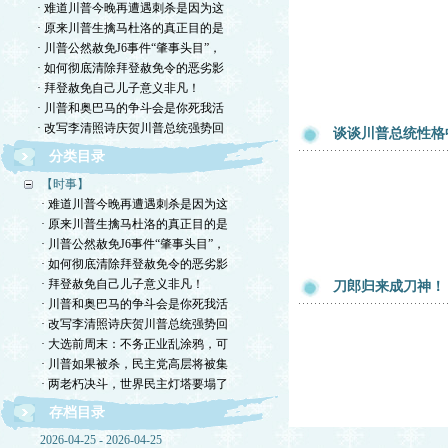
· 难道川普今晚再遭遇刺杀是因为这
· 原来川普生擒马杜洛的真正目的是
· 川普公然赦免J6事件“肇事头目”，
· 如何彻底清除拜登赦免令的恶劣影
· 拜登赦免自己儿子意义非凡！
· 川普和奥巴马的争斗会是你死我活
· 改写李清照诗庆贺川普总统强势回
谈谈川普总统性格
分类目录
【时事】
· 难道川普今晚再遭遇刺杀是因为这
· 原来川普生擒马杜洛的真正目的是
· 川普公然赦免J6事件“肇事头目”，
· 如何彻底清除拜登赦免令的恶劣影
· 拜登赦免自己儿子意义非凡！
刀郎归来成刀神！
· 川普和奥巴马的争斗会是你死我活
· 改写李清照诗庆贺川普总统强势回
· 大选前周末：不务正业乱涂鸦，可
· 川普如果被杀，民主党高层将被集
· 两老朽决斗，世界民主灯塔要塌了
存档目录
2026-04-25 - 2026-04-25