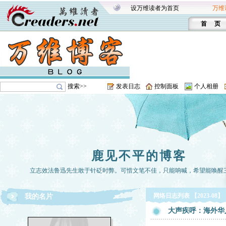
设万维读者为首页
万维
首 页
搜索>>
发表日志
控制面板
个人相册
鹿见不平的博客
立志效法鲁迅先生敢于针砭时弊。可惜文笔不佳，只能呐喊，希望能唤醒
网络日志列表 【2023-08】
我的名片
大声疾呼：海外华