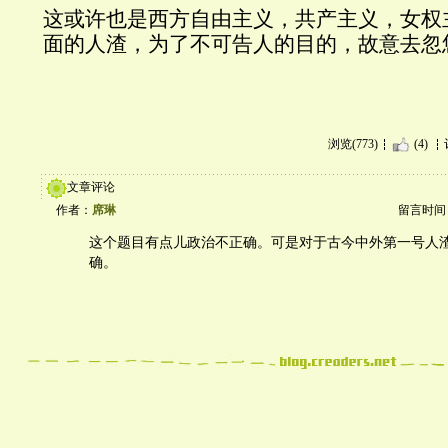
这或许也是西方自由主义，共产主义，女权
面的人渣，为了不可告人的目的，故意去忽
浏览(773)
(4)
文章评论
作者：
席琳
留言时间：20
这个题目有点儿政治不正确。可是对于古今中外第一号人
确。