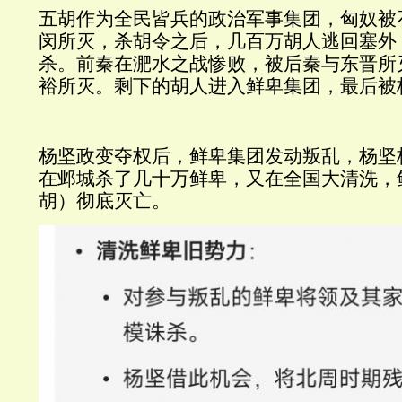
五胡作为全民皆兵的政治军事集团，匈奴被
闵所灭，杀胡令之后，几百万胡人逃回塞外
杀。前秦在淝水之战惨败，被后秦与东晋所
裕所灭。剩下的胡人进入鲜卑集团，最后被
杨坚政变夺权后，鲜卑集团发动叛乱，杨坚
在邺城杀了几十万鲜卑，又在全国大清洗，
胡）彻底灭亡。