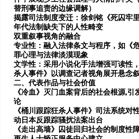
替刑事追责的边缘调解）
揭露司法制度变迁：徐剑铭《死囚牢里
年代法制缺失下的人性畸变
双重叙事视角的融合
专业性：融入法律条文与程序，如《
罪心理与法律淡漠现象
文学性：采用小说化手法增强可读性
杀人事件》以调查记者视角展开悬念
二、代表作品与社会价值
《冷血》灭门血案背后的社会根源,引
论
《桶川跟踪狂杀人事件》司法系统对性
动日本反跟踪骚扰法案出台
《走出高墙》囚徒回归社会的制度性障
更生人士矫正服务中心建立