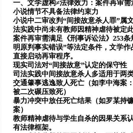
一、文学虚构≠法律效力：案件再审需
小说情节不具备法律约束力
小说中二审改判“间接故意杀人罪”属
法实践中尚未有教师因精神虐待被定
案件再审需满足《刑事诉讼法》253条
明原判事实错误”等法定条件，文学作
直接启动再审程序。
现实司法对“间接故意”认定的保守性
司法实践中间接故意杀人多适用于两
交通肇事逃逸致人死亡（如李中海案
被二次碾压致死）
暴力冲突中放任死亡结果（如罗某持
案）
教师精神虐待与学生自杀的因果关系
有法律框架。