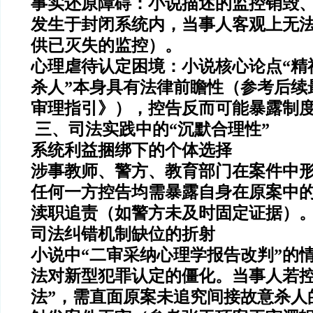
事实还原障碍：小说描述的监控销毁
发生于封闭系统内，当事人客观上无
供已灭失的监控）。
心理虐待认定困境：小说核心论点“精
杀人”本身具有法律前瞻性（参考后续
审理指引》），控告反而可能暴露制
️ 三、司法实践中的“沉默合理性”
系统利益捆绑下的个体选择
涉事教师、警方、教育部门在案件中
任何一方控告均需暴露自身在原案中
渎职追责（如警方未及时固定证据）
司法纠错机制缺位的折射
小说中“二审采纳心理学报告改判”的
法对新型犯罪认定的僵化。当事人若控
法”，需直面原案未追究间接故意杀人