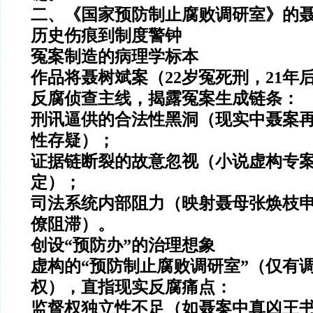
二、《国家预防制止腐败调研室》的
历史伤痕到制度警钟
冤案制造的病理学标本
作品将聂树斌案（22岁冤死刑，21年
反腐侦查主线，揭露冤案生成链条：
刑讯逼供的合法性黑洞（现实中聂案
性存疑）；
证据链断裂的故意忽视（小说虚构专
定）；
司法系统内部阻力（映射聂母张焕枝申
僚阻滞）。
创设“预防办”的治理想象
虚构的“预防制止腐败调研室”（仅有
权）
，直指现实反腐痛点：
监督权独立性不足（如聂案中真凶王