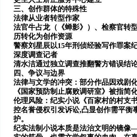
三、创作群体的特殊性
法律从业者转型作家
法官牛占龙（《蝉影》）、检察官转
历转化为创作资源
警察刘星辰以15年刑侦经验写作罪案
深度调查记者
清水洁通过独立调查推翻警方错误结
四、争议与边界
法律与文学的冲突：部分作品因戏剧
《国家预防制止腐败调研室》被指简
伦理风险：纪实小说《百家村的村支
控名誉侵权引发诉讼,凸显创作需平衡
护。
纪实法制小说本质是
法治文明的镜像