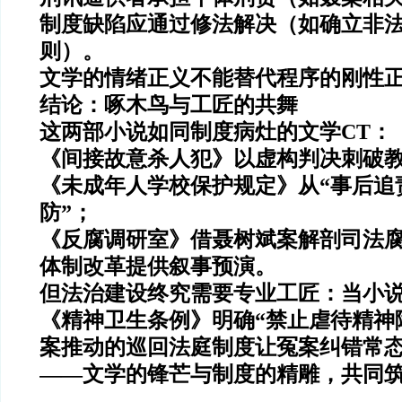
制度缺陷应通过修法解决（如确立非
则）。
文学的情绪正义不能替代程序的刚性
结论：啄木鸟与工匠的共舞
这两部小说如同
制度病灶的文学CT
：
《间接故意杀人犯》以虚构判决刺破
《未成年人学校保护规定》从“事后追
防”；
《反腐调研室》借聂树斌案解剖司法
体制改革提供叙事预演。
但法治建设终究需要
专业工匠
：当小
《精神卫生条例》明确“禁止虐待精神
案推动的巡回法庭制度让冤案纠错常
——
文学的锋芒与制度的精雕，共同