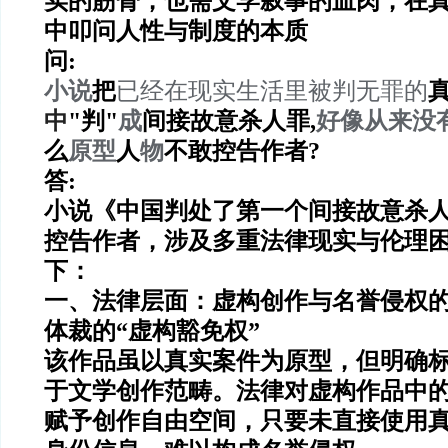
实的筋骨，也需文学叙事的血肉，在
中叩问人性与制度的本质
问:
小说
把
已经
在现实生活里
被判无罪的
中
"
判"
成
间接故意杀人
罪,
好像从来没
么
原型
人
物
不敢控告作者?
答:
小说《中国判处了第一个间接故意杀
控告作者，涉及多重法律现实与伦理
下：
一、法律层面：虚构创作与名誉侵权
体裁的“虚构豁免权”
该作品虽以真实案件为原型，但明确标
于文学创作范畴。法律对虚构作品中
赋予创作自由空间，只要未直接使用