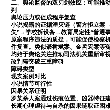
二、舆论监督的双刃剑效应：可能推
判
舆论压力或促成程序复查
小说揭露的
证据湮灭链
（警方拒立案→
失”→学校拆设备→教育局定性“普通
原案程序违法的质疑
，可能促使检察
件复查。
类似聂树斌案、金哲宏案等
均始于舆论关注推动司法机关重新审
改判需突破三重障碍
障碍类型
现实案例对比
小说情节可行性
因果关系证明
罗某杀人案通过伤痕位置、凶器特征
长期心理虐待与自杀的因果链取证困