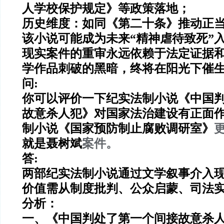
人学校保护规定》等政策落地；
历史维度
：如同《第二十条》推动正
该小说可能成为未来“精神虐待致死”
现实案件的重审永远依赖于
法定证据
学作品刺破的黑暗，终将在阳光下催
问:
你可以评价一下纪实法制小说《中国
故意杀人犯》对国家法治建设有正面作
制小说《国家预防制止腐败调研室》
就是聂树斌
案件。
答:
两部纪实法制小说通过文学叙事介入
价值需从制度批判、公众启蒙、司法
分析：
一、《中国判处了第一个间接故意杀人