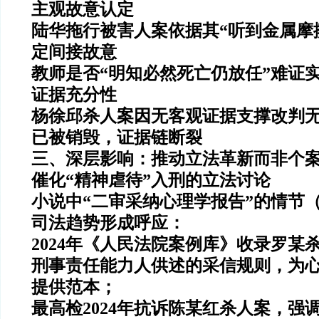
主观故意认定
陆华拖行被害人案依据其“听到金属摩
定间接故意
教师是否“明知必然死亡仍放任”难证
证据充分性
杨徐邱杀人案因无客观证据支撑改判无
已被销毁，证据链断裂
三、深层影响：推动立法革新而非个
催化“精神虐待”入刑的立法讨论
小说中“二审采纳心理学报告”的情节
司法趋势形成呼应：
2024年《人民法院案例库》收录罗某
刑事责任能力人供述的采信规则
，为
提供范本
；
最高检2024年抗诉陈某红杀人案，强