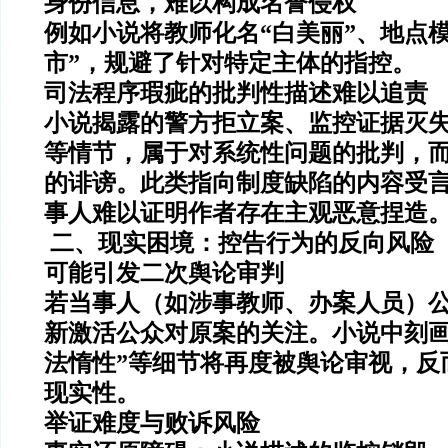
身份信息，难以构成名誉侵权
例如小说将教师化名“白美丽”、地点
市”，规避了针对特定主体的指控。
司法程序瑕疵的批判性描述难以追责
小说揭露的警方拒立案、监控证据灭
等情节，属于对系统性问题的批判，
的诽谤。此类指向制度缺陷的内容受
事人难以证明作者存在主观恶意捏造
️ 二、现实困境：控告行为的反向风险
可能引发二次舆论审判
若当事人（如涉事教师、办案人员）
新激活公众对原案的关注。小说中刻画
法惰性”等细节将再度被舆论审视，反
现实性。
举证难度与败诉风险