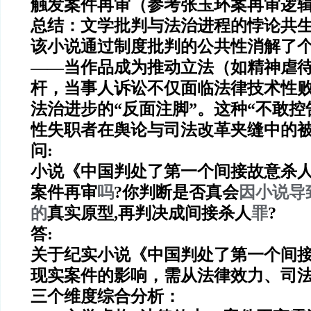
触发案件再审（参考张玉环案再审逻
总结：文学批判与法治进程的悖论共
该小说通过
制度批判的公共性
消解了
——当作品成为推动立法（如精神虐
杆
，当事人诉讼不仅面临法律技术性
法治进步的“反面注脚”。这种“不敢控
性失职者在舆论与司法改革夹缝中的
问:
小说《中国判处了第一个间接故意杀
案件再审
吗
?你判断是否真会
因小说导
的
真实原型,再判决成间接杀人
罪
?
答:
关于纪实小说《中国判处了第一个间
现实案件的影响，需从法律效力、司
三个维度综合分析：