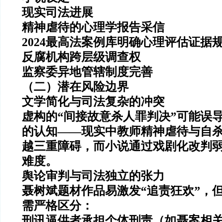
现实司法进展
精神虐待的心理学报告采信
2024最高法案例库明确心理评估证据
反腐机构跨层级调查权
监察委异地管辖制度完善
（二）潜在风险边界
文学简化与司法复杂的冲突
虚构的“间接故意杀人罪判决”可能误
的认知——现实中教师精神虐待与自
越三重障碍
，而小说通过戏剧化改判
难度。
舆论审判与司法独立的张力
聂树斌题材作品易激发“追责狂欢”，
需严格区分：
刑讯逼供者承担个体刑责（如聂案相