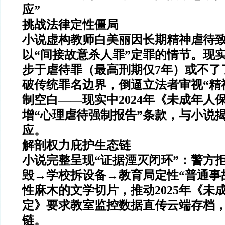
应”
挑战法律定性僵局
小说虚构教师白美丽因长期精神虐待
以“间接故意杀人罪”定罪的情节
。现
步于虐待罪（最高刑期仅7年）或不了
破传统罪名边界，倒逼立法者审视“精
制空白——现实中2024年《未成年人
增“心理虐待强制报告”条款，与小说
应。
解剖权力庇护生态链
小说完整呈现“证据湮灭闭环”：警方
毁→学校拆设备→教育局定性“普通事
性麻木的文学切片，推动2025年《未
定》要求教室监控数据直传云端存档
链。