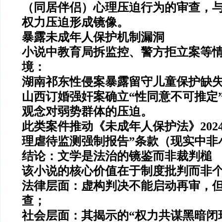
（同居伴侣）心理压迫行为
的审查
，
权力压迫形成镜像。
暴露未成年人保护机制漏洞
小说中教育局拆监控、警方拒立案等
境：
湖南祁东性侵案暴露留守儿童保护缺
山西订婚强奸案确立“性同意不可推定
观念对弱势群体的压迫。
此类案件推动《未成年人保护法》202
理虐待监测强制报告”条款（现实中非
结论：文学是法治的镜鉴而非裁判槌
该小说的核心价值在于
制度批判而非
法律层面
：虚构判决不能启动再审，
查；
社会层面
：其揭示的“权力共谋黑暗闭环