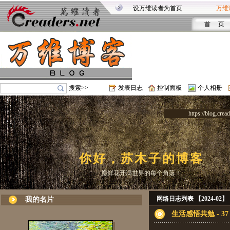
设万维读者为首页
万维
首 页
搜索>>
发表日志
控制面板
个人相册
https://blog.crea
你好，苏木子的博客
愿鲜花开满世界的每个角落！
网络日志列表 【2024-02】
我的名片
生活感悟共勉 - 37