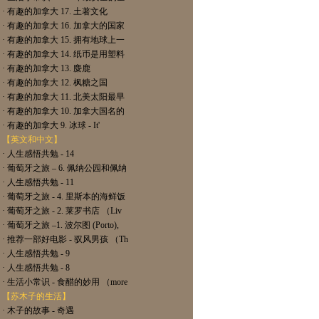
· 有趣的加拿大 17. 土著文化
· 有趣的加拿大 16. 加拿大的国家
· 有趣的加拿大 15. 拥有地球上一
· 有趣的加拿大 14. 纸币是用塑料
· 有趣的加拿大 13. 麋鹿
· 有趣的加拿大 12. 枫糖之国
· 有趣的加拿大 11. 北美太阳最早
· 有趣的加拿大 10. 加拿大国名的
· 有趣的加拿大 9. 冰球 - It'
【英文和中文】
· 人生感悟共勉 - 14
· 葡萄牙之旅 – 6. 佩纳公园和佩纳
· 人生感悟共勉 - 11
· 葡萄牙之旅 - 4. 里斯本的海鲜饭
· 葡萄牙之旅 - 2. 莱罗书店 （Liv
· 葡萄牙之旅 –1. 波尔图 (Porto),
· 推荐一部好电影 - 驭风男孩 （Th
· 人生感悟共勉 - 9
· 人生感悟共勉 - 8
· 生活小常识 - 食醋的妙用 （more
【苏木子的生活】
· 木子的故事 - 奇遇