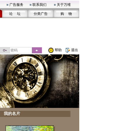
广告服务
联系我们
关于万维
论 坛
分类广告
购 物
帮助
退出
我的名片