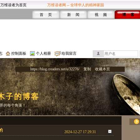
设万维读者为首页
万维读者网 -- 全球华人的精神家园
首 页
新 闻
视 频
博 客
志
控制面板
个人相册
给我留言
https://blog.creaders.net/u/32276/
>
复制
>
收藏本页
木子的博客
界的每个角落！
的
2024-12-27 17:29:31