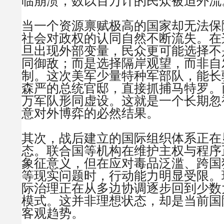
临崩溃，数以百万计的民众被迫外流
当一个资源禀赋极高的国家却无法保
社会对政权的认同自然不断流失。在
旦出现外部变量，民众更可能选择不
同御敌；而是选择隔岸观望，而非自
制。这次美军少量特种军部队，能长
森严的总统官邸，直接抓捕马特罗。
万军队形同虚设。这就是一个长期忽
意对外博弈的必然结果。
其次，战后建立的国际组织体系正在
态。联合国等机构在维护主权与程序
象征意义，但在应对毒品泛滥、跨国
等现实问题时，行动能力明显受限。
际治理正在从多边协调逐步回到少数
模式。这并非理想状态，却是当前国
客观趋势。