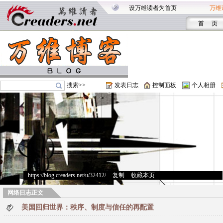
设万维读者为首页
万维
首 页
搜索>>
发表日志
控制面板
个人相册
https://blog.creaders.net/u/32412/
>
复制
>
收藏本页
网络日志正文
美国回归世界：秩序、制度与信任的再配置