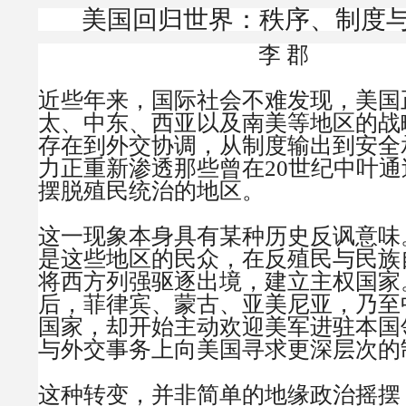
美国回归世界：秩序、制度
李 郡
近些年来，国际社会不难发现，美国
太、中东、西亚以及南美等地区的战
存在到外交协调，从制度输出到安全
力正重新渗透那些曾在20世纪中叶
摆脱殖民统治的地区。
这一现象本身具有某种历史反讽意味
是这些地区的民众，在反殖民与民族
将西方列强驱逐出境，建立主权国家
后，菲律宾、蒙古、亚美尼亚，乃至
国家，却开始主动欢迎美军进驻本国
与外交事务上向美国寻求更深层次的
这种转变，并非简单的地缘政治摇摆