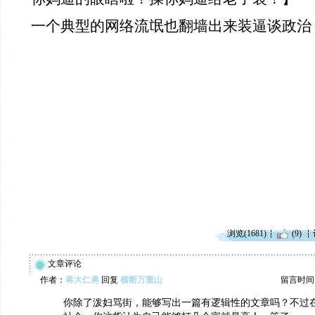
一个典型的网络流氓也翻墙出来装逼谈政治
浏览(1681)
(9)
文章评论
作者：
蒋大仁勇
回复
横断万重山
留言时间：20
你除了泼妇骂街，能够写出一篇有逻辑性的文章吗？不过