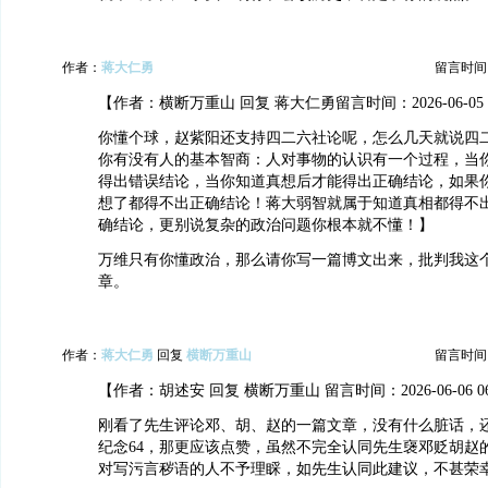
作者：
蒋大仁勇
留言时间：20
【作者：横断万重山 回复 蒋大仁勇留言时间：2026-06-05 06
你懂个球，赵紫阳还支持四二六社论呢，怎么几天就说四
你有没有人的基本智商：人对事物的认识有一个过程，当
得出错误结论，当你知道真想后才能得出正确结论，如果
想了都得不出正确结论！蒋大弱智就属于知道真相都得不
确结论，更别说复杂的政治问题你根本就不懂！】
万维只有你懂政治，那么请你写一篇博文出来，批判我这
章。
作者：
蒋大仁勇
回复
横断万重山
留言时间：20
【作者：胡述安 回复 横断万重山 留言时间：2026-06-06 06:
刚看了先生评论邓、胡、赵的一篇文章，没有什么脏话，
纪念64，那更应该点赞，虽然不完全认同先生襃邓贬胡赵
对写污言秽语的人不予理睬，如先生认同此建议，不甚荣