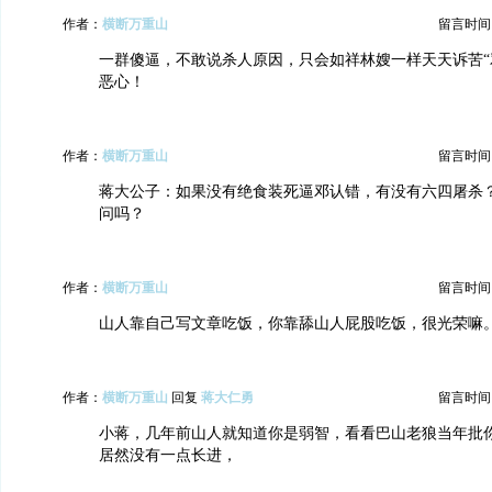
作者：
横断万重山
留言时间：20
一群傻逼，不敢说杀人原因，只会如祥林嫂一样天天诉苦“
恶心！
作者：
横断万重山
留言时间：20
蒋大公子：如果没有绝食装死逼邓认错，有没有六四屠杀
问吗？
作者：
横断万重山
留言时间：20
山人靠自己写文章吃饭，你靠舔山人屁股吃饭，很光荣嘛
作者：
横断万重山
回复
蒋大仁勇
留言时间：20
小蒋，几年前山人就知道你是弱智，看看巴山老狼当年批
居然没有一点长进，