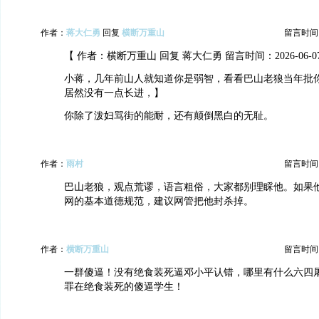
作者：
蒋大仁勇
回复
横断万重山
留言时间：20
【 作者：横断万重山 回复 蒋大仁勇 留言时间：2026-06-07 03
小蒋，几年前山人就知道你是弱智，看看巴山老狼当年批
居然没有一点长进，】
你除了泼妇骂街的能耐，还有颠倒黑白的无耻。
作者：
雨村
留言时间：20
巴山老狼，观点荒谬，语言粗俗，大家都别理睬他。如果
网的基本道德规范，建议网管把他封杀掉。
作者：
横断万重山
留言时间：20
一群傻逼！没有绝食装死逼邓小平认错，哪里有什么六四
罪在绝食装死的傻逼学生！