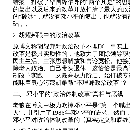
错案，打破了华国锋倡导的“两个凡是”的思
的复出以及后来的改革开放扫清了最大的政
的“破冰”，就没有邓小平的复出，也就没有
础，。
2. 胡耀邦眼中的政治改革
原博文称胡耀邦对政治改革不理睬。事实上
改革是极具实质性的：他致力于废除领导职
民主生活、主张思想解放和言论宽松。他接
除老人政治、自己带头退休，这恰恰是最高
制改革实践——从最高权力阶层开始打破专
能昧着良心污蔑胡耀帮“不理睬政治改革”？
二、 邓小平的“政治体制改革”真相与底线
老狼在博文中极力吹捧邓小平是“第一个喊
人”，并引用了1986年邓小平的语录。然
邓小平对政治体制改革的【真实定义和底线