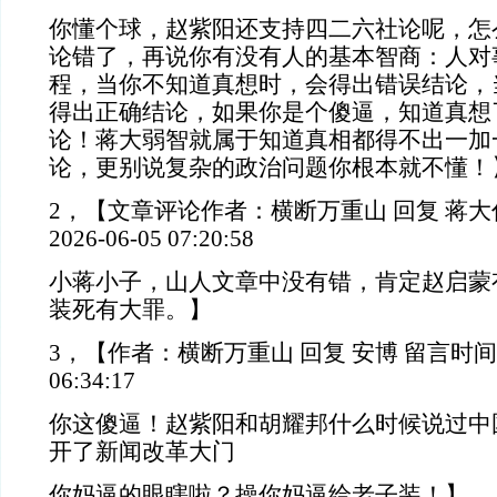
你懂个球，赵紫阳还支持四二六社论呢，怎
论错了，再说你有没有人的基本智商：人对
程，当你不知道真想时，会得出错误结论，
得出正确结论，如果你是个傻逼，知道真想
论！蒋大弱智就属于知道真相都得不出一加
论，更别说复杂的政治问题你根本就不懂！
2，【文章评论作者：横断万重山 回复 蒋
2026-06-05 07:20:58
小蒋小子，山人文章中没有错，肯定赵启蒙
装死有大罪。】
3，【作者：横断万重山 回复 安博 留言时间：20
06:34:17
你这傻逼！赵紫阳和胡耀邦什么时候说过中
开了新闻改革大门
你妈逼的眼瞎啦？操你妈逼给老子装！】