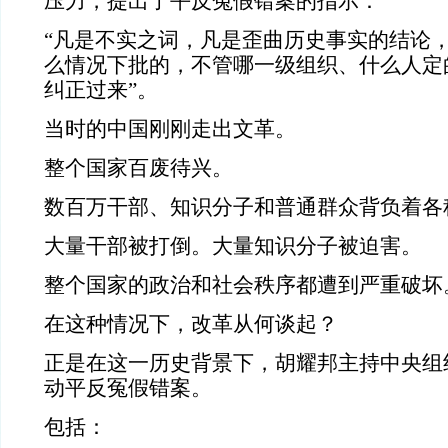
压力，提出了平反冤假错案的指示：
“凡是不实之词，凡是歪曲历史事实的结论
么情况下批的，不管哪一级组织、什么人定
纠正过来”。
当时的中国刚刚走出文革。
整个国家百废待兴。
数百万干部、知识分子和普通群众背负着各
大量干部被打倒。大量知识分子被迫害。
整个国家的政治和社会秩序都遭到严重破坏
在这种情况下，改革从何谈起？
正是在这一历史背景下，胡耀邦主持中央组
动平反冤假错案。
包括：