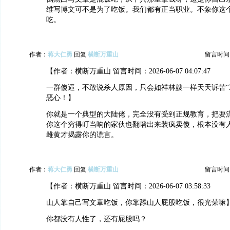
维写博文可不是为了吃饭。我们都有正当职业。不象你这
吃。
作者：
蒋大仁勇
回复
横断万重山
留言时间：20
【作者：横断万重山 留言时间：2026-06-07 04:07:47
一群傻逼，不敢说杀人原因，只会如祥林嫂一样天天诉苦“
恶心！】
你就是一个典型的大陆佬，完全没有受到正规教育，把耍
你这个穷得叮当响的家伙也翻墙出来装疯卖傻，根本没有
雌黄才揭露你的谎言。
作者：
蒋大仁勇
回复
横断万重山
留言时间：20
【作者：横断万重山 留言时间：2026-06-07 03:58:33
山人靠自己写文章吃饭，你靠舔山人屁股吃饭，很光荣嘛
你都没有人性了，还有屁股吗？