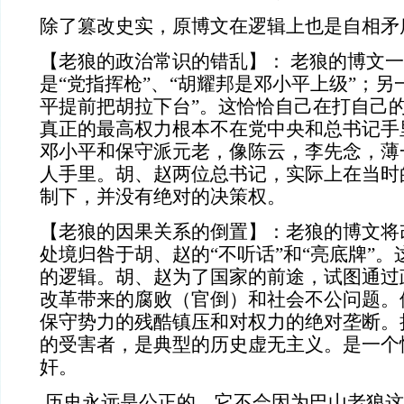
除了篡改史实，原博文在逻辑上也是自相矛
【老狼的政治常识的错乱】： 老狼的博文
是“党指挥枪”、“胡耀邦是邓小平上级”；另
平提前把胡拉下台”。这恰恰自己在打自己
真正的最高权力根本不在党中央和总书记手
邓小平和保守派元老，像陈云，李先念，薄
人手里。胡、赵两位总书记，实际上在当时的
制下，并没有绝对的决策权。
【老狼的因果关系的倒置】：老狼的博文将
处境归咎于胡、赵的“不听话”和“亮底牌”
的逻辑。胡、赵为了国家的前途，试图通过
改革带来的腐败（官倒）和社会不公问题。
保守势力的残酷镇压和对权力的绝对垄断。
的受害者，是典型的历史虚无主义。是一个
奸。
历史永远是公正的，它不会因为巴山老狼这