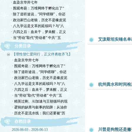
· 血染京华卅七年
· 围观奇葩：万维网终于孵化出了“
· 除了道听途说，“同学瞎聊”，你还
· 政治家巴山老狼，历史不是橡皮泥
· 八九学运是文革的延续吗？与“八
· 六四之后：血未干，梦未醒，正义
· 当“劳动”取代“劳动者” 中共‘’五
艾泼斯坦实锤名单
分类目录
【理性偕仁爱同行，正义伴勇敢齐飞】
· 血染京华卅七年
· 围观奇葩：万维网终于孵化出了“
· 除了道听途说，“同学瞎聊”，你还
· 政治家巴山老狼，历史不是橡皮泥
· 八九学运是文革的延续吗？与“八
杭州粪水和时间检
· 六四之后：血未干，梦未醒，正义
· 当“劳动”取代“劳动者” 中共‘’五
· 精英过剩、AI加速与王朝循环的现
· 逻辑的缺席与叙事的陷阱：从油价
· 历史不是流水线：我们还要被“历
存档目录
川普是狗熊还是撇
2026-06-03 - 2026-06-13