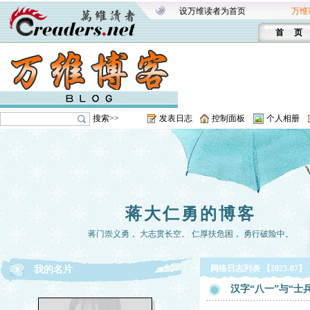
设万维读者为首页
万维
首 页
搜索>>
发表日志
控制面板
个人相册
蒋大仁勇的博客
蒋门崇义勇， 大志贯长空。 仁厚扶危困， 勇行破险中。
网络日志列表 【2025-07】
我的名片
汉字“八一”与“士