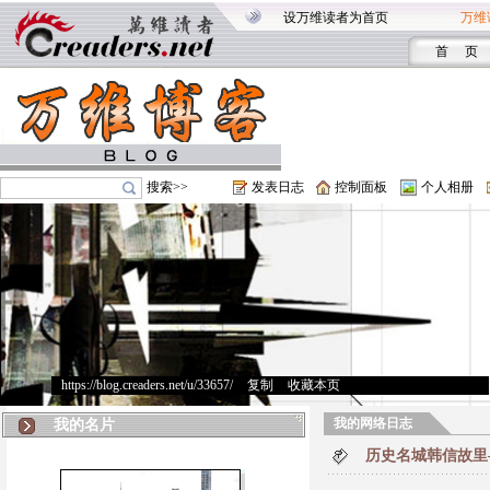
设万维读者为首页
万维
首 页
搜索>>
发表日志
控制面板
个人相册
https://blog.creaders.net/u/33657/
>
复制
>
收藏本页
我的网络日志
我的名片
历史名城韩信故里