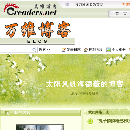
设万维读者为首页
万维
首 页
搜索>>
发表日志
控制面板
个人相册
太阳风帆海德薇的博客
深度宫崎骏爱好者
我的网络日志
我的名片
“鬼子悄悄地进村啦