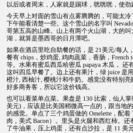
以后或者周末，人家就是踢球，咣咣咣，使劲
今天早上对面的雪山有点雾腾腾的，可能太冷
下午能看清楚一些。这个雪山的名字叫 Nevad
哥第五高的山峰。山上有两个火山湖，大的叫
湖，就算是墨西哥的日月潭吧。
如果在酒店里吃自助餐的话，是 21美元/每
餐有 chips，炒鸡蛋, 鸡肉蔬菜，香肠，French
等。水果有蜜瓜西瓜哈密瓜 papaya 木瓜， 
这叫四瓜早餐了。边上还有果汁，绿 juice 
橙汁, 西柚汁, 樱桃汁和牛奶。感觉没有特别
好多商务客，所以它这价钱高。
也可以看菜单点菜。果盘是 130 比索，仙人掌绿
美元)，应该是比美国稍微高一点的，跟当地的
的感觉。单点了三个鸡蛋做的 Omelette，配着 
肉，美式 Bacon）。里头是火腿和西红柿。
了牛油果，压上鸡蛋，还有点沙拉，是 11 美