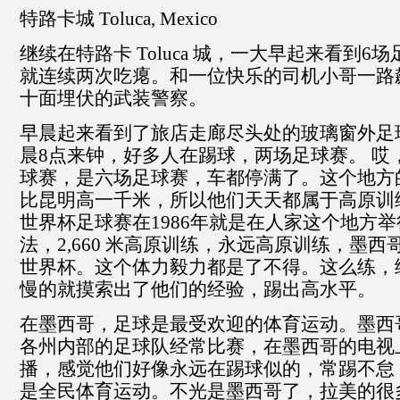
特路卡城 Toluca, Mexico
继续在特路卡 Toluca 城，一大早起来看到
就连续两次吃瘪。和一位快乐的司机小哥一路
十面埋伏的武装警察。
早晨起来看到了旅店走廊尽头处的玻璃窗外足
晨8点来钟，好多人在踢球，两场足球赛。 哎
球赛，是六场足球赛，车都停满了。这个地方的海拔
比昆明高一千米，所以他们天天都属于高原训
世界杯足球赛在1986年就是在人家这个地方
法，2,660 米高原训练，永远高原训练，墨
世界杯。这个体力毅力都是了不得。这么练，
慢的就摸索出了他们的经验，踢出高水平。
在墨西哥，足球是最受欢迎的体育运动。墨西
各州内部的足球队经常比赛，在墨西哥的电视
播，感觉他们好像永远在踢球似的，常踢不怠
是全民体育运动。不光是墨西哥了，拉美的很