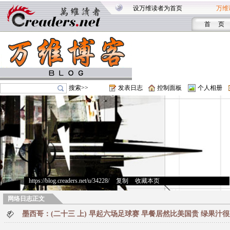
设万维读者为首页
万维
首 页
搜索>>
发表日志
控制面板
个人相册
https://blog.creaders.net/u/34228/
>
复制
>
收藏本页
网络日志正文
墨西哥：(二十三 上) 早起六场足球赛 早餐居然比美国贵 绿果汁