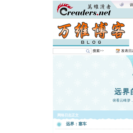
搜索>>
发表日
远界
俯看云峰渺，
网络日志正文
远界：塞车