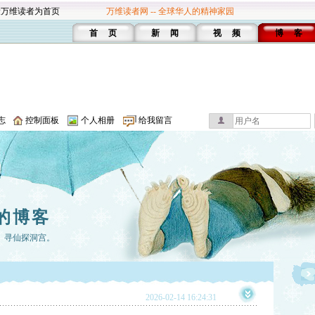
设万维读者为首页
万维读者网 -- 全球华人的精神家园
首 页
新 闻
视 频
博 客
志
控制面板
个人相册
给我留言
的博客
 寻仙探洞宫。
2026-02-14 16:24:31