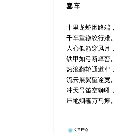
塞
车
十里龙蛇困路端，
千
车
重辙
绞
行
难。
人心似箭
穿风
月
，
铁
甲如
弓断
嶂
峦。
热
浪
翻轮通
道窄
，
流
云展
翼
望
途
宽。
冲天号
笛空
狮
吼
，
压地烟霾万马瘫。
文章评论