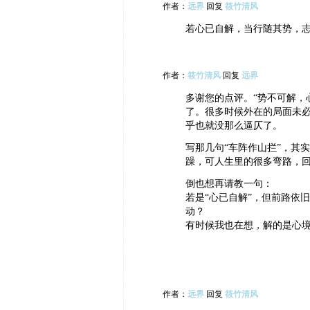
作者：
远界
回复
筱竹清风
若心已自解，当行随其势，
作者：
筱竹清风
回复
远界
多谢您的点评。“势不可解，
了。很多时候外在的局面未
乎也就没那么逼仄了。
写那几句“车阵作山拦”，其
躁，可人生里的很多弯路，
倒也想再请教一句：
若是“心已自解”，但前路依
动？
有时候我也在想，解的是心
作者：
远界
回复
筱竹清风