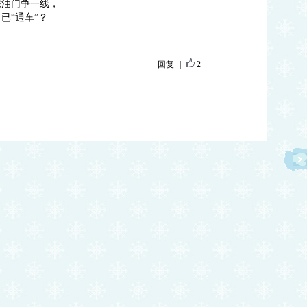
踩油门争一线，
已“通车”？
回复
|
2