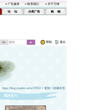
广告服务
联系我们
关于万维
论 坛
分类广告
购 物
帮助
退出
https://blog.creaders.net/u/37053/
>
复制
>
收藏本页
我的名片