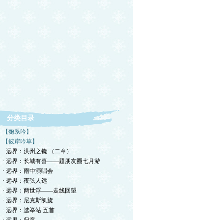
分类目录
【匏系吟】
【彼岸吟草】
· 远界：洪州之镜 （二章）
· 远界：长城有喜——题朋友圈七月游
· 远界：雨中演唱会
· 远界：夜弦人远
· 远界：两世浮——走线回望
· 远界：尼克斯凯旋
· 远界：选举站 五首