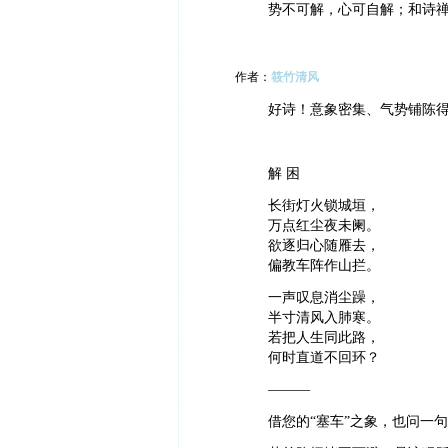
势不可解，心可自解；和诗
作者：
筱竹清风
好诗！意象密集、气势铺陈
解 困
长街灯火锁城垣，
万点红尘夜未阑。
欲逐归心随雁去，
偏教车阵作山拦。
一声叹息消尘躁，
半寸清风入肺寒。
若把人生同此路，
何时直道不回环？
———
借您的“塞车”之象，也问一