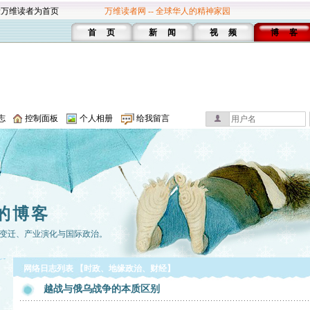
设万维读者为首页
万维读者网 -- 全球华人的精神家园
首 页
新 闻
视 频
博 客
志
控制面板
个人相册
给我留言
的博客
变迁、产业演化与国际政治。
网络日志列表 【时政、地缘政治、财经】
越战与俄乌战争的本质区别