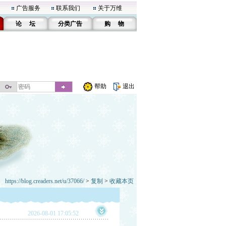
广告服务
联系我们
关于万维
论 坛
分类广告
购 物
帮助
退出
https://blog.creaders.net/u/37066/
>
复制
>
收藏本页
2026-08-01 17:05:52