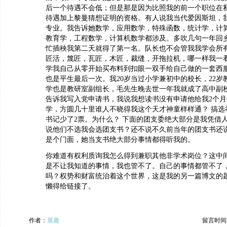
后一个待遇不会低；但是那是因为比照我的前一个职位在
待遇加上黎曼猜想证明的资格。有人说我当代爱因斯坦，
专业。我告诉她数学，应用数学，特殊函数，统计学，计
教育学，工程数学，计算机数学都涉及。多吹几句一年回
忙插秧我第二天就得了第一名。队长也不会管我我学会所
匠活，篾匠，瓦匠，木匠，裁缝，开拖拉机，哪一样我一
学我自己从零开始买布料到扣眼一双手给自己做的一套西服
也是平生最后一次。我20岁当过小学兼初中的校长，22岁
学也是教研室副组长，毛先生晚去世一年我就成了高中副
告诉我写入党申请书，我说我想读书没有申请他给我2个
学，方圆几十里谁人不晓得我这个天才神童样样通？ 搞选
书记少了2票。为什么？ 下面的团支委绝大部分是我凭借
说他们不选我会选团支书？还不说不久前当年的团支书还
是个门面，她当支书绝大部分事情都得听我的。
你难道有权利质询我怎么得到兼职其他非学术岗位？这中
是不让我知道的事情，我也管不了。自己的事情都管不了
吗？权势和财富统治着这个世界，这是我的另一篇博文的
懒得给链接了。
作者：
菓趣
留言时间：20