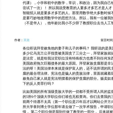
代课），小学和初中的数学，常识，和政治，因为我自己给
尝试了一次）！ 所以我说受教育的人要多才多艺才是人才
智能招人就是要多才多艺的人。那里用数学绝大多数时候
是要巧妙地使用数学中的思想方法。所以，我有一位被我
（不是华人），他年龄比我小不少辞了教授职位去当人工
作者：
菓趣
留言时间：20
各位听说拜登赦免他的妻子和儿子的事吗？ 我听说的是美
多少亿乌克兰公开指责被美国贪了三分之一，拜登家族就
是法官，就是给我法官职位没有特殊权力也查不到任何东西
美国政府拖欠巨额债务的最大原因。拜登家族贪腐那是非
法的呀！美国法律本来就是保护富人的，还不说所谓的民
腐的最合理法律。宪法也是骗人的贵族法律，里面就藏着
赦免自己家人就是宪法明摆着的保护贪腐的部分。贩卖奴
下的反人类罪行吗？
比如美国的所有顶级贵族大学的一切都不受所谓人民的监
的5所6个顶级大学职位你们谁也无权查询。你们去查我的
前两个待遇不太高（第一个职位是25年后才以网站公开方
所大学拿到博士学位那年请去做了一次学术报告，申请职
情， 第二个职位倒是我到任做了教学的一部分， 后来就