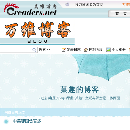
设万维读者为首页
万维
首 页
搜索>>
发表日志
控制面板
个人相册
菓趣的博客
(过去)裹屈(quoqu)果曲“菓趣”: 文明与野蛮是一体两面
网络日志正文
中美哪国贪官多