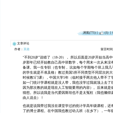
浏览(771)
(1)
文章评论
作者：
菓趣
留言时间：20
“不到20岁”说错了（18-20）， 所以后面是20岁开始当高
岁那年已经开始教自己高中班数学，每个周末一次从来没
备课。我一生专职（也专制， 比如每个学期每个班上我几
的学生就是不准及格）教过美国5所不同类型不同层次的大
时候教5门课），中国大学5年（临时接手两次他人带不了
如一门统计学课程就是没人带，我也没学过我就顶上去了现
因为那次教的就是现在人工智能要用的内容）。后来就是
猜想。所以说我是当代爱因斯坦也不是太冤枉（我也懒得谦
由人说去）！
也就是说我带过我没在课堂学过的统计学高年级课程，还
了的博士课程。在中国我也教过幼儿班（在乡下），一年