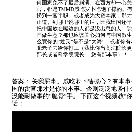
何国家免不了最后崩溃。在西方却一心关
官，都是TMMD咸吃罗卜吃饱了撑的。
捞到一官半职，或者成为大资本家，那才
正道。到哪里说哪里的话，比我出国还早
把中国放在嘴边的人都是没出息的人。除
国做生意？那也应该关心如何与中国做生
么宽你的“姓氏”是不是“大海”。或者你
党老子去给你打工（我比你当高法院长更
部长或者科学院院长， 您有那本事）！
答案： 关我屁事。咸吃萝卜瞎操心？有本
国的贪官那才是你的本事。否则泛泛地谈什
没能耐做事的“脆骨”手。 下面这个视频教“
话：