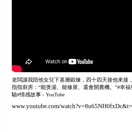
老闆讓我陪他女兒下基層鍛煉，四十四天後他來接，
指指廚房：“能煲湯、能修屋、還會開農機。”#幸福
驗#情感故事 - YouTube
www.youtube.com/watch?v=8u65NH0fxDc&t=