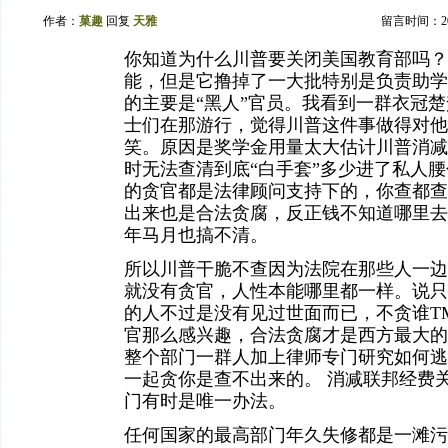
作者：
菓趣
回复
天雅
留言时间：2026
你知道为什么川普要关闭美国教育部吗？
能，但是它撸掉了一大批特别是负责助学
的主要是“黑人”官员。我看到一群衣冠
士们在那游行，觉得川普这件事做得对他
笑。原因是奖学金用量太大估计川普消减
时无法查清到底“白手套”多少进了私人
的贪官都是法律顾问支持下的，你查都查
出来也是合法贪腐，反正钱不知道哪里去
年马月也搞不清。
所以川普干脆不查因为法院在那些人一边
就没有贪官，人性本能哪里都一样。说只
的人不过是没有见过世面而已，不贪谁T
官那么感兴趣，合法贪腐才是西方最大的
整个部门一群人加上律师专门研究如何逃
一起贪你是查不出来的。 消减联邦经费
门有时是唯一办法。
任何国家的最高部门年久失修都是一滩污