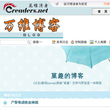
设万维读者为首页
万维
首 页
搜索>>
发表日志
控制面板
个人相册
菓趣的博客
(过去)裹屈(quoqu)果曲“菓趣”: 文明与野蛮是一体两面
网络日志正文
尸骨堆成铁血铸就