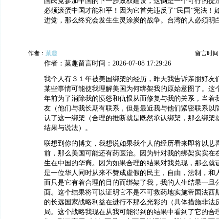
国民党参加中国的下一步政权建设，这倒是一个可行的提法
必须滚蛋中国才能和平！因为它首先违反了“民国”宪法！
进党，那么终究会发生生灵涂炭的战争。台湾的人必须明
作者：
菓趣
留言时间：20
作者：菓趣留言时间：2026-07-08 17:29:26
我个人有３１年被美国绑架的经历，昨天我告诉亲朋好友
某些事情可能使我理解美国为何绑架我的原始意图了。这
年前为了消除我的愤怒和仇恨从而修复与我的关系，当着
友（他们与我长期有联系，但是最近我与他们紧密联系以
认了这一绑架（合理的推断就是既然承认绑架，那么绑架
结果与说法）。
联想到你的博文，我想说如果我个人的经历看来即将以悲
前，那么美国可能还有药医治。因为针对我的绑架实实在
生在中国的华裔。因为如果合理的结果对我兑现，那么就
是一位华人同时从来不赞成虚假的民主，自由，法制，和
而只是它有着合理的目的而绑架了我，我的人生结果一旦
面。这个结果将可以证明它不是不可救药地实施帝国法西
的长远国家战略利益在进行不那么光彩的（具体措施非法
局。这个战略我现在从我可能得到的结果中看到了它的合