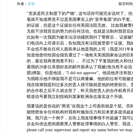
作者：
菓趣
留言时间：20
"党派是民主制度下的产物", 这句话你可能完全说对了。
毫就不知道两党不过是美国事实上的“皇帝集团”的白手套
的证据，但是这个证据在任何美国法院无效。 比如我被警
无权干涉我背后的势力的任何活动。也就是法制对我背后
比如有一次我因为被非法活动骚扰我叫了警察后， 证据被
们电话向上司请示后，告知我没有法院接受那个证据。我
不会也不敢在任何人面前承认他是我的上司（我是2011年
知道他曾经给国会报告通过了一项攸关美国国家命运的巨
的，最近我再查阅查不到）。 不过为了平复我的怒火和仇
着我的20多位亲朋好友的邮件面承认了我被(他当然不会
团)绑架。但是他说，“I did not approve”。他说他并没
为我暗示他不绑架我不是可以商量嘛。他的职位有可能被
现在猜测我提到过多次的贵人很可能就是他的绝密前任。
的合作权之后不久就去世了，昨天我把贵人的合作权再升
暗道信号要我立刻投稿到某家欧洲杂志落实这个升级。
我要说的是你说的"两党"在我这个上司面前就是个屁。否
能绝密命令任何机构对我有时施加压力和后来更多提供超
顾。我只说一个例子，在街上我发现事情不对超越了我可
步走向傍边悠闲观察黑人警察处理事情的白人警官。我说，"Sir, 
please call your supervisor and report my name before we