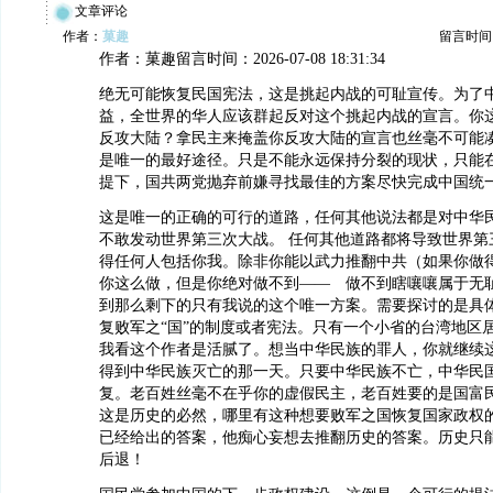
文章评论
作者：
菓趣
留言时间：20
作者：菓趣留言时间：2026-07-08 18:31:34
绝无可能恢复民国宪法，这是挑起内战的可耻宣传。为了
益，全世界的华人应该群起反对这个挑起内战的宣言。你
反攻大陆？拿民主来掩盖你反攻大陆的宣言也丝毫不可能
是唯一的最好途径。只是不能永远保持分裂的现状，只能
提下，国共两党抛弃前嫌寻找最佳的方案尽快完成中国统
这是唯一的正确的可行的道路，任何其他说法都是对中华
不敢发动世界第三次大战。 任何其他道路都将导致世界第
得任何人包括你我。除非你能以武力推翻中共（如果你做
你这么做，但是你绝对做不到—— 做不到瞎嚷嚷属于无
到那么剩下的只有我说的这个唯一方案。需要探讨的是具
复败军之“国”的制度或者宪法。只有一个小省的台湾地区
我看这个作者是活腻了。想当中华民族的罪人，你就继续
得到中华民族灭亡的那一天。只要中华民族不亡，中华民
复。老百姓丝毫不在乎你的虚假民主，老百姓要的是国富
这是历史的必然，哪里有这种想要败军之国恢复国家政权的
已经给出的答案，他痴心妄想去推翻历史的答案。历史只
后退！