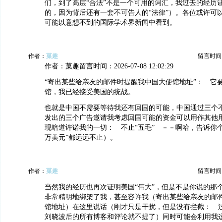
们，到了高层“合法”不是一个可用的词汇，我过去的经历
的，因为背后还有一套不可告人的“法律”）。各位或许可
可能以意想不到的国际学术界新闻中看到。
作者：
菓趣
留言时间：20
作者：菓趣留言时间：2026-07-08 12:02:29
“寄出某些给亲友的邮件时提醒我中国大使馆地址”： 它
馆，我已经接受美国的统战。
也就是中国不需要等待我还有回国的可能，中国通过三个
发出的三个广告邀请我考虑回国可能的资金可以用作其他
现暗道许诺我的一切： 不止“五毛” －－啊哈，告诉你
万美元”都远远不止）。
作者：
菓趣
留言时间：20
当然我的经历也再次证明美国“伟大”，但是不是你说的那
非常精明地绑架了我，甚至容许我（寄出某些给亲友的邮
馆地址）在这里说话（刚才只是干扰，但是没有拦截： 
刘晓波后的所有博客和评论就不提了）同时可能会利用我这