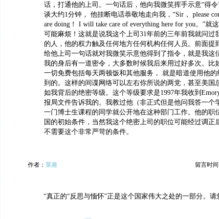
话，打通他的上司。一句话后，他向我微笑挥手示意“得令
谈大约1分钟， 他挂断电话恭敬地走向我，“Sir， please continue
are doing！ I will take care of everything here for
可能麻烦！这就是说我这个上司31年前的三年前我就问过
的人，他的权力触及任何地方任何机构任何人员。前面提
给他上司一句话就对我微笑示意他得到了指令，就是我这
我的身后有一道密令，大多数时候我后来用过好多次。比
一切免费包括每天两顿饭和其他服务， 就是暗道使用他的
到的。这样的间谍网络可以左右你所说的两党，甚至美国
如我背后的绝密等级。这个等级要求是1997年我收到Emo
报局文件告诉我的。我教过他（非正式但是他问我答一个
一门博士生课程的同学就公开地在这种部门工作。他的职
国的初始条件，当然我这个绝密上司的职位可能经过调正
不需要这个非常严苛的条件。
作者：
菓趣
留言时间：20
“真正的“反思与愐怀”正是这个国家伟大之处的一部分。请