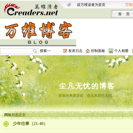
设万维读者为首页
万维
首 页
搜索>>
发表日志
控制面板
个人相册
尘凡无忧的博客
回首向来萧瑟处，也无风雨也无晴。
网络日志正文
少年往事（21-40）